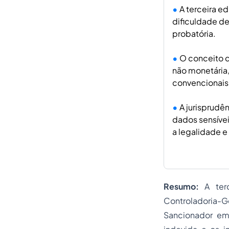
A terceira e
dificuldade de
probatória.
O conceito d
não monetária,
convencionais
A jurisprudê
dados sensíve
a legalidade e
Resumo:
A terc
Controladoria-G
Sancionador em