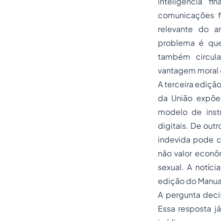
inteligência f
comunicações f
relevante do ar
problema é que
também circula 
vantagem moral 
A terceira ediçã
da União expõe
modelo de instr
digitais. De out
indevida pode c
não valor econôm
sexual. A notíc
edição do Manua
A pergunta decis
Essa resposta j