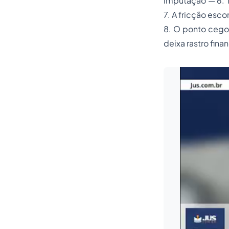
imputação — 6. T
7. A fricção esc
8. O ponto cego:
deixa rastro fin