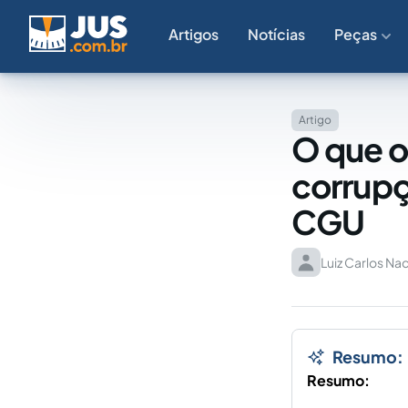
Artigos
Notícias
Peças
Artigo
O que o
corrupç
CGU
Luiz Carlos Nac
Resumo:
Resumo: