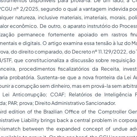
nstrumentos disponíveis para prová-la. De um lado, a 
I/CGU nº 2/2025, segundo o qual a vantagem indevida p
quer natureza, inclusive materiais, imateriais, morais, pol
lor econômico. De outro, o aparato instrutório do Proces
ização permanece fortemente apoiado em rastros financ
entais e digitais. O artigo examina essa tensão à luz do 
prova, do direito comparado, do Decreto nº 11.129/2022, d
STF, que constitucionaliza a discussão sobre requisição 
anceira, procedimentos fiscalizatórios da Receita, inves
ia probatória. Sustenta-se que a nova fronteira da Lei A
unir a corrupção sem dinheiro, mas em prová-la sem arbitr
Lei Anticorrupção; COAF; Relatórios de Inteligência 
a; PAR; prova; Direito Administrativo Sancionador.
ird edition of the Brazilian Office of the Comptroller Ge
strative Liability brings back a central problem in corpora
 mismatch between the expanded concept of undue ad