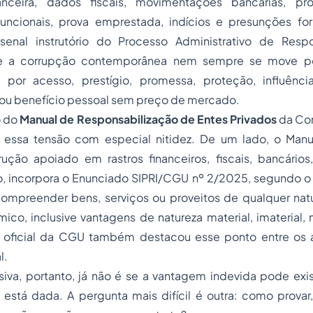
inanceira, dados fiscais, movimentações bancárias, pr
uncionais, prova emprestada, indícios e presunções fo
senal instrutório do Processo Administrativo de Resp
 a corrupção contemporânea nem sempre se move pel
por acesso, prestígio, promessa, proteção, influência,
ou benefício pessoal sem preço de mercado.
o do
Manual de Responsabilização de Entes Privados
da Con
 essa tensão com especial nitidez. De um lado, o Manu
ução apoiado em rastros financeiros, fiscais, bancário
ro, incorpora o Enunciado SIPRI/CGU nº 2/2025, segundo o
ompreender bens, serviços ou proveitos de qualquer nat
ico, inclusive vantagens de natureza material, imaterial, m
ia oficial da CGU também destacou esse ponto entre os
l.
iva, portanto, já não é se a vantagem indevida pode exis
á está dada. A pergunta mais difícil é outra: como prova