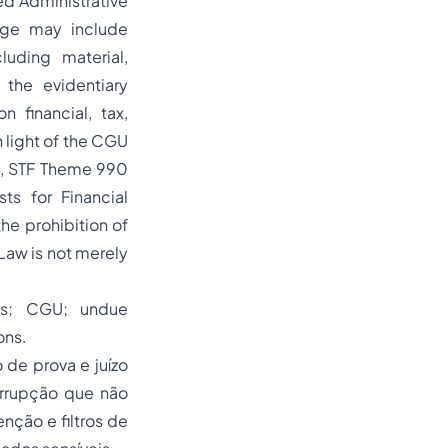
ed Administrative
age may include
luding material,
 the evidentiary
 financial, tax,
n light of the CGU
2, STF Theme 990
ts for Financial
he prohibition of
 Law is not merely
rts; CGU; undue
ons.
de prova e juízo
orrupção que não
ção e filtros de