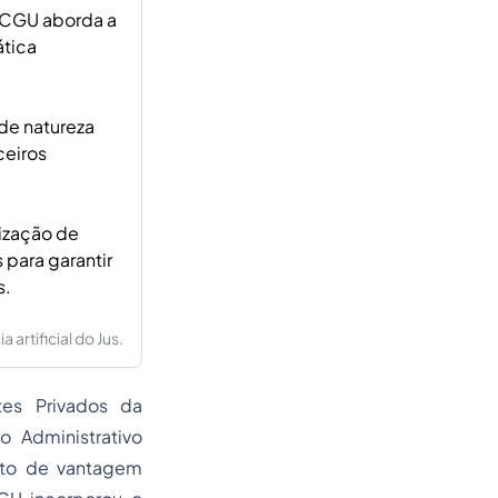
a CGU aborda a
ática
de natureza
ceiros
lização de
para garantir
s.
artificial do Jus.
es Privados da
o Administrativo
ito de vantagem