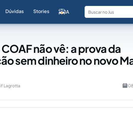
Dúvidas
Stories
IA
Fale com a
 COAF não vê: a prova da
ão sem dinheiro no novo M
if Lagrotta
08