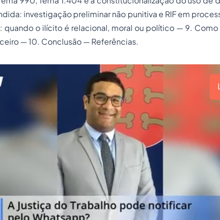
ema 990, Tema 1.404 e a constitucionalização do uso de d
ondida: investigação preliminar não punitiva e RIF em proce
 quando o ilícito é relacional, moral ou político — 9. Como
anceiro — 10. Conclusão — Referências.