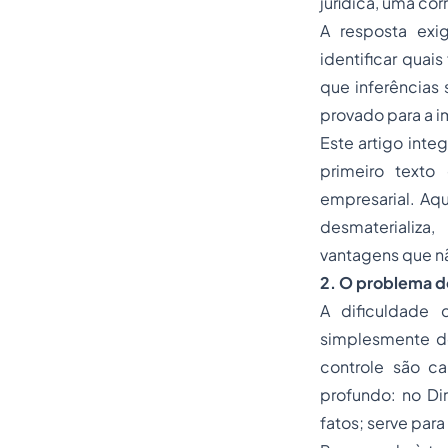
jurídica, uma co
A resposta exi
identificar quai
que inferências
provado para a 
Este artigo int
primeiro texto
empresarial. Aqu
desmaterializa
vantagens que nã
2. O problema d
A dificuldade 
simplesmente de
controle são c
profundo: no Dir
fatos; serve para