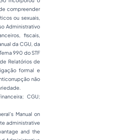
CGU incorporou o
ode compreender
íticos ou sexuais,
so Administrativo
eiros, fiscais,
Manual da CGU, da
o Tema 990 do STF
de Relatórios de
tigação formal e
nticorrupção não
ariedade.
Financeira; CGU;
neral’s Manual on
te administrative
vantage and the