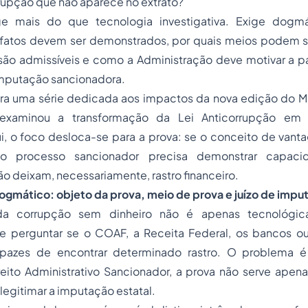
rrupção que não aparece no extrato?
ge mais do que tecnologia investigativa. Exige dogmát
s fatos devem ser demonstrados, por quais meios podem se
 são admissíveis e como a Administração deve motivar a 
imputação sancionadora.
egra uma série dedicada aos impactos da nova edição do 
 examinou a transformação da Lei Anticorrupção em 
i, o foco desloca-se para a prova: se o conceito de vant
, o processo sancionador precisa demonstrar capac
o deixam, necessariamente, rastro financeiro.
ogmático: objeto da prova, meio de prova e juízo de impu
da corrupção sem dinheiro não é apenas tecnológic
 perguntar se o COAF, a Receita Federal, os bancos o
apazes de encontrar determinado rastro. O problema é 
eito Administrativo Sancionador, a prova não serve apena
 legitimar a imputação estatal.