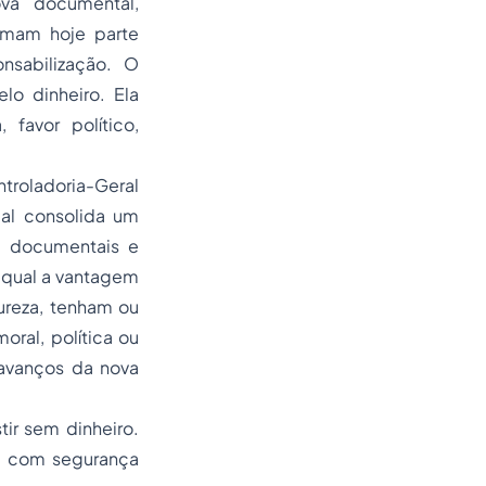
ova documental,
rmam hoje parte
onsabilização. O
o dinheiro. Ela
 favor político,
troladoria-Geral
al consolida um
s, documentais e
 qual a vantagem
ureza, tenham ou
oral, política ou
 avanços da nova
tir sem dinheiro.
r, com segurança