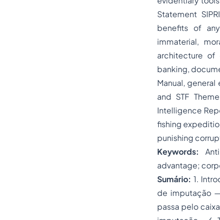
evidentiary tool
Statement SIPR
benefits of any
immaterial, mor
architecture of 
banking, document
Manual, general
and STF Theme 1
Intelligence Rep
fishing expeditio
punishing corrupt
Keywords:
Anti
advantage; corpo
Sumário:
1. Intr
de imputação — 
passa pelo caixa