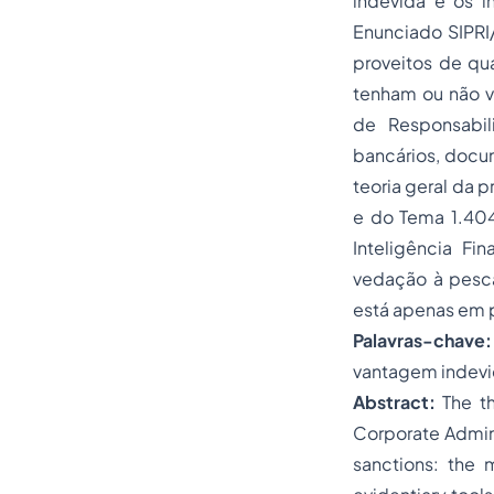
indevida e os i
Enunciado SIPR
proveitos de qual
tenham ou não va
de Responsabil
bancários, docum
teoria geral da 
e do Tema 1.404/
Inteligência Fin
vedação à pescar
está apenas em p
Palavras-chave:
vantagem indevid
Abstract:
The th
Corporate Admini
sanctions: the