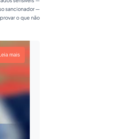
ados sensíveis —
sso sancionador —
 provar o que não
Leia mais