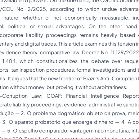
s available to prove it. On the one hand, the CGU incorporat
I/CGU No. 2/2025, according to which undue advant
 nature, whether or not economically measurable, inc
al, political or sexual advantages. On the other hand,
corporate liability proceedings remains heavily based on
ary and digital traces. This article examines this tension i
 evidence theory, comparative law, Decree No. 11,129/202
,404, which constitutionalizes the debate over reques
orts, tax inspection procedures, formal investigations and t
ns. It argues that the new frontier of Brazil’s Anti-Corruption
ion without money, but proving it without arbitrariness.
-Corruption Law; COAF; Financial Intelligence Repo
rate liability proceedings; evidence; administrative sancti
odução — 2. O problema dogmático: objeto da prova, meio 
3. O aparato probatório que enxerga dinheiro — 4. A c
 — 5. O espelho comparado: vantagem não monetária, inten