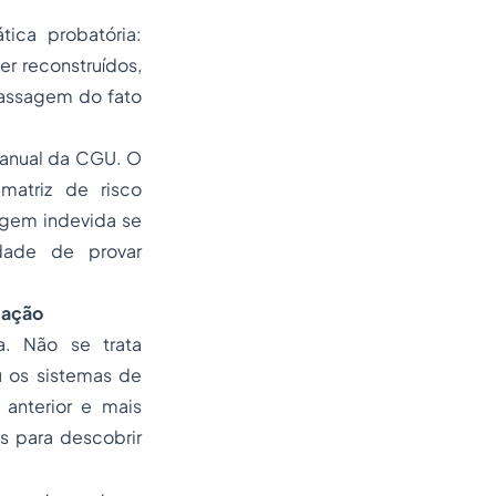
ica probatória:
r reconstruídos,
passagem do fato
Manual da CGU. O
matriz de risco
agem indevida se
idade de provar
tação
a. Não se trata
u os sistemas de
anterior e mais
s para descobrir