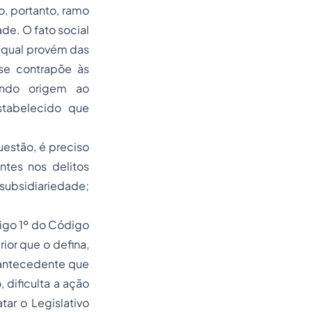
do, portanto, ramo
de. O fato social
o qual provém das
se contrapõe às
ando origem ao
stabelecido que
estão, é preciso
tes nos delitos
subsidiariedade;
igo 1º do Código
ior que o defina,
 antecedente que
 dificulta a ação
atar o Legislativo