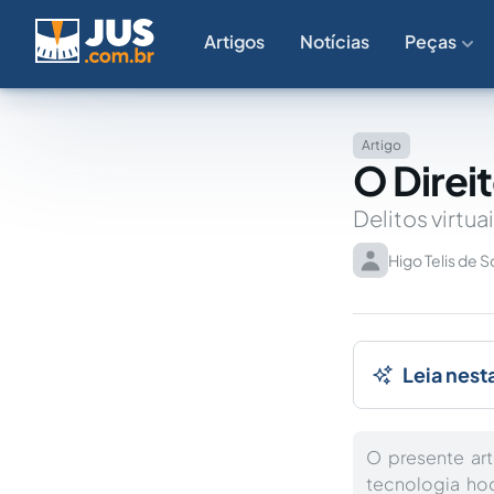
Artigos
Notícias
Peças
Artigo
O Direi
Delitos virtu
Higo Telis de 
Leia nest
O presente ar
tecnologia ho