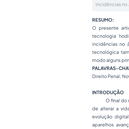
incidências no 
RESUMO:
O presente art
tecnologia hod
incidências no â
tecnológica tam
modo alguns pri
PALAVRAS-CHA
Direito Penal; N
INTRODUÇÃO
O final do milê
de alterar a vi
evolução digita
aparelhos avanç