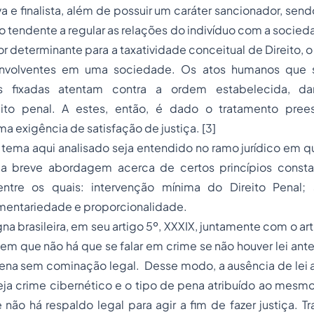
va e finalista, além de possuir um caráter sancionador, sen
co tendente a regular as relações do indivíduo com a socieda
r determinante para a taxatividade conceitual de Direito, 
nvolventes em uma sociedade. Os atos humanos que 
as fixadas atentam contra a ordem estabelecida, d
cito penal. A estes, então, é dado o tratamento pree
a exigência de satisfação de justiça.
[3]
 aqui analisado seja entendido no ramo jurídico em qu
a breve abordagem acerca de certos princípios constan
entre os quais: intervenção mínima do Direito Penal; 
gmentariedade e proporcionalidade.
rasileira, em seu artigo 5º, XXXIX, juntamente com o art
em que não há que se falar em crime se não houver lei anter
 pena sem cominação legal. Desse modo, a ausência de lei
eja crime cibernético e o tipo de pena atribuído ao mesmo,
 não há respaldo legal para agir a fim de fazer justiça. Tr