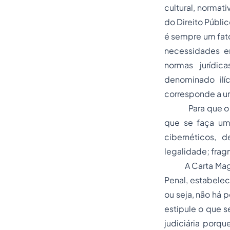
cultural, normati
do Direito Públi
é sempre um fato
necessidades e
normas jurídic
denominado ilí
corresponde a um
Para que o tema
que se faça um
cibernéticos, d
legalidade; fra
A Carta Magna b
Penal, estabelec
ou seja, não há
estipule o que s
judiciária porque