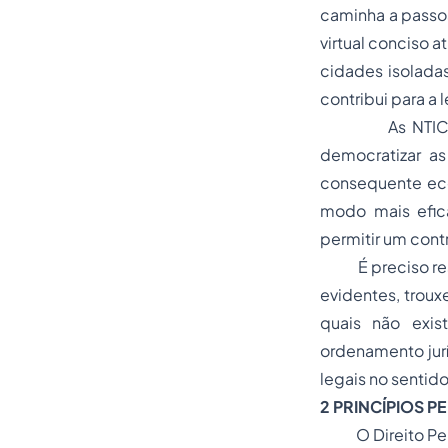
caminha a passo
virtual conciso 
cidades isolada
contribui para a 
As NTICs apres
democratizar as
consequente eco
modo mais efica
permitir um cont
É preciso ressa
evidentes, trou
quais não exis
ordenamento jurí
legais no sentid
2 PRINCÍPIOS P
O
Direito Pe