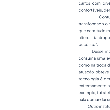
carros com dive
confortáveis, den
Contudo, mesm
transformado o 
que nem tudo mu
alterou (antro
bucólico”.
Desse modo, aos
consuma uma ev
como na troca d
atuação obteve
tecnologia é dem
extremamente nec
exemplo, foi afe
aula demandar u
Outro instituto 