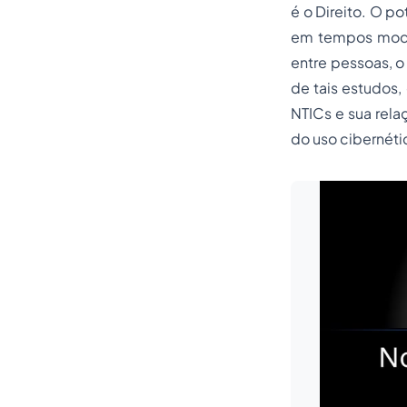
é o Direito. O p
em tempos moder
entre pessoas, o 
de tais estudos,
NTICs e sua rela
do uso cibernéti