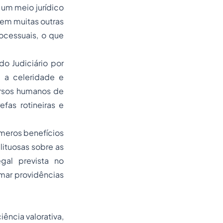
um meio jurídico
 em muitas outras
ocessuais, o que
 Judiciário por
m a celeridade e
ursos humanos de
fas rotineiras e
meros benefícios
ituosas sobre as
al prevista no
omar providências
ência valorativa,