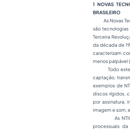
1 NOVAS TECN
BRASILEIRO
As Novas T
são tecnologias
Terceira Revoluç
da década de 19
caracterizam co
menos palpável (
Todo este proc
captação, trans
exemplos de NT
discos rígidos, 
por assinatura, 
imagem e som, e
As NTICs const
processuais da 