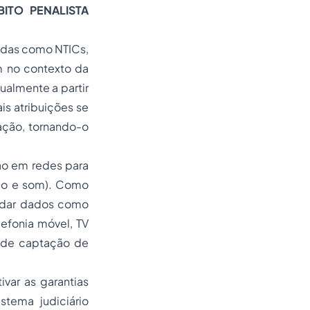
ITO PENALISTA
idas como NTICs,
m no contexto da
ualmente a partir
s atribuições se
ação, tornando-o
o em redes para
deo e som). Como
rdar dados como
lefonia móvel, TV
is de captação de
ar as garantias
stema judiciário