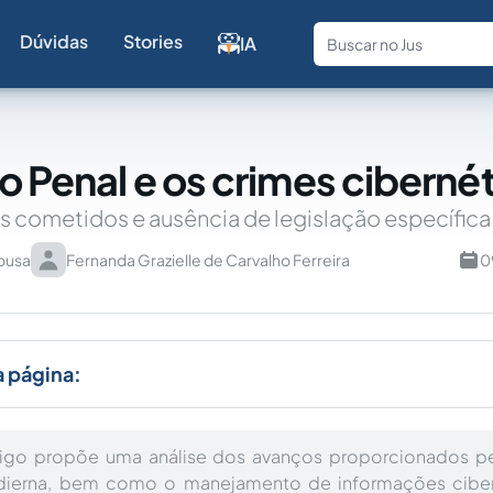
Dúvidas
Stories
IA
Fale com a
to Penal e os crimes ciberné
ais cometidos e ausência de legislação específica
Sousa
Fernanda Grazielle de Carvalho Ferreira
0
a página:
tigo propõe uma análise dos avanços proporcionados p
dierna, bem como o manejamento de informações ciber