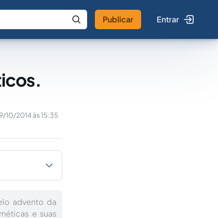
Publicar
Entrar
 IA
Buscar no Jus
ticos.
9/10/2014 às 15:35
elo advento da
néticas e suas