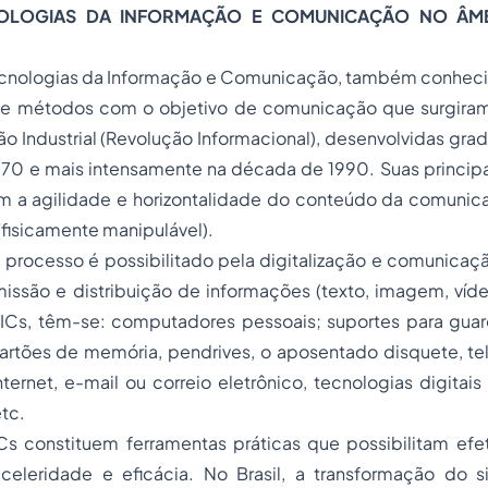
OLOGIAS DA INFORMAÇÃO E COMUNICAÇÃO NO ÂMB
ecnologias da Informação e Comunicação, também conhec
 e métodos com o objetivo de comunicação que surgira
ão Industrial (Revolução Informacional), desenvolvidas grad
70 e mais intensamente na década de 1990. Suas principai
m a agilidade e horizontalidade do conteúdo da comunic
fisicamente manipulável).
esso é possibilitado pela digitalização e comunicaçã
missão e distribuição de informações (texto, imagem, ví
ICs, têm-se: computadores pessoais; suportes para gua
cartões de memória, pendrives, o aposentado disquete, te
internet, e-mail ou correio eletrônico, tecnologias digita
tc.
ituem ferramentas práticas que possibilitam efetiv
celeridade e eficácia. No Brasil, a transformação do si