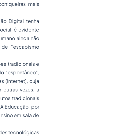
orriqueiras mais
 Digital tenha
cial, é evidente
humano ainda não
a de “escapismo
s tradicionais e
o “espontâneo”,
(Internet), cuja
outras vezes, a
tos tradicionais
 A Educação, por
ensino em sala de
des tecnológicas