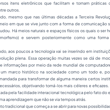
rsos itens eletrônicos que facilitam e tornam práticas c
tre outros.
o que nas últimas décadas a Terceira Revolução
meio em que se vive junto com a forma de comunicação so
dou. Há meios naturais e espaços físicos os quais o ser 
pomorfismo) e servem posteriormente como uma form
 poucos a tecnologia vai se inserindo em instituiçõe
olução plena. Essa operação muitas vezes se dá de mod
e informações por meio da rede mundial de computadores 
 um marco histórico na sociedade como um todo e, por 
andada para transformar de alguma maneira certos institu
essários, objetivando torná-los mais céleres e eficazes.
tada pela facilidade interacional tecnológica pelo fato do 
ma aprendizagem que não se via tempos atrás.
tradicional que começa a se abrir para novas possibilida