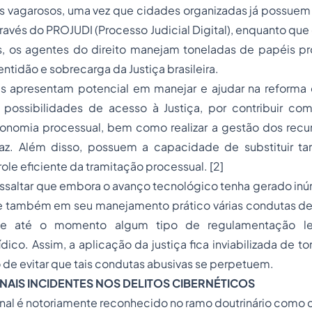
s vagarosos, uma vez que cidades organizadas já possuem 
através do PROJUDI (Processo Judicial Digital), enquanto que
s, os agentes do direito manejam toneladas de papéis pr
lentidão e sobrecarga da Justiça brasileira.
entam potencial em manejar e ajudar na reforma do
 possibilidades de acesso à Justiça, por contribuir co
nomia processual, bem como realizar a gestão dos rec
z. Além disso, possuem a capacidade de substituir tare
role eficiente da tramitação processual.
[2]
ltar que embora o avanço tecnológico tenha gerado inú
xe também em seu manejamento prático várias condutas del
te até o momento algum tipo de regulamentação leg
dico. Assim, a aplicação da justiça fica inviabilizada de t
o de evitar que tais condutas abusivas se perpetuem.
ENAIS INCIDENTES NOS DELITOS CIBERNÉTICOS
nal
é notoriamente reconhecido no ramo doutrinário como ci