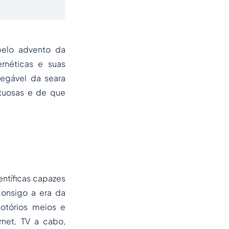
pelo advento da
rnéticas e suas
inegável da seara
ituosas e de que
ntíficas capazes
consigo a era da
notórios meios e
rnet, TV a cabo,