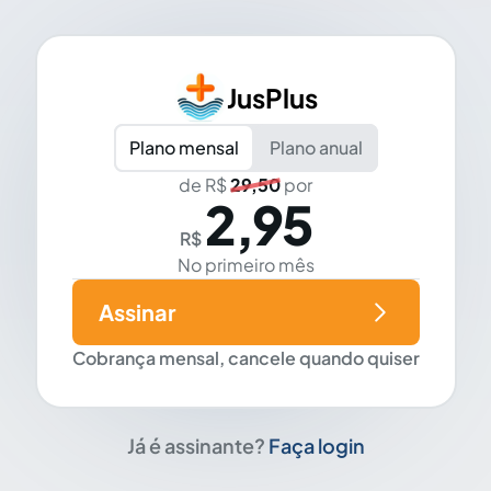
JusPlus
Plano mensal
Plano anual
de R$
29,50
por
2,95
R$
No primeiro mês
Assinar
Cobrança mensal, cancele quando quiser
Já é assinante?
Faça login