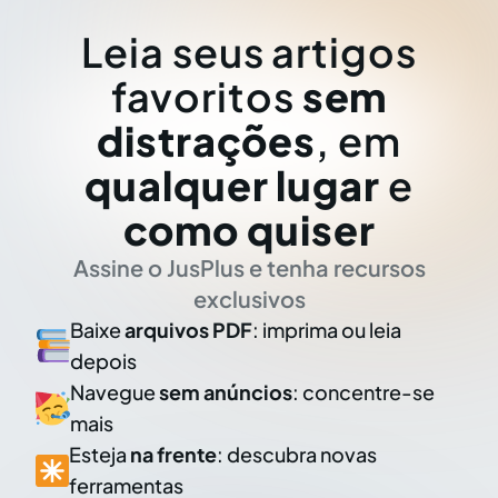
Leia seus artigos
favoritos
sem
distrações
, em
qualquer lugar
e
como quiser
Assine o JusPlus e tenha recursos
exclusivos
Baixe
arquivos PDF
: imprima ou leia
depois
Navegue
sem anúncios
: concentre-se
mais
Esteja
na frente
: descubra novas
ferramentas