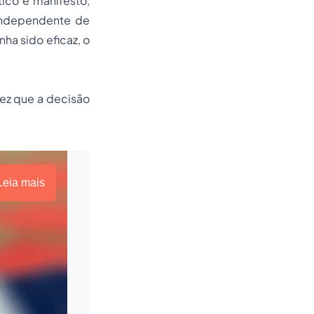
tico é manifesto,
 independente de
ha sido eficaz, o
vez que a decisão
Leia mais