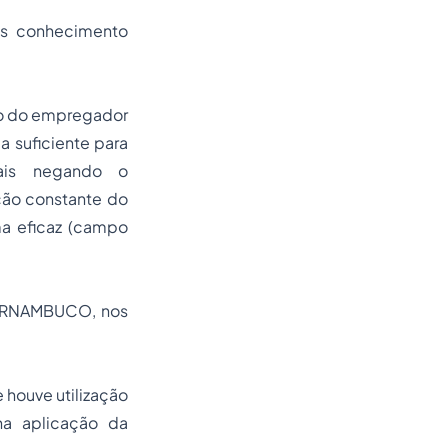
is conhecimento
ção do empregador
ja suficiente para
iais negando o
ção constante do
ma eficaz (campo
PERNAMBUCO, nos
 houve utilização
na aplicação da