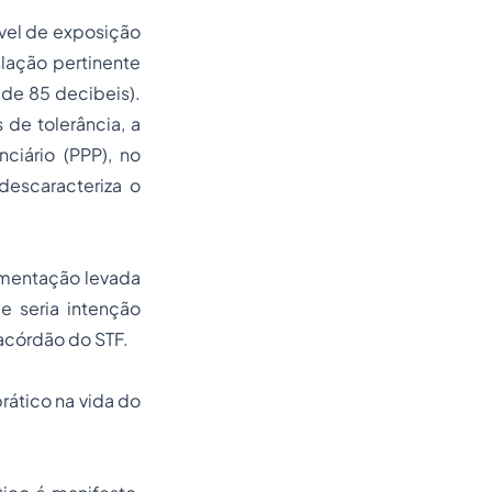
ível de exposição
slação pertinente
 de 85 decibeis
).
 de tolerância, a
ciário (PPP), no
descaracteriza o
amentação levada
e seria intenção
acórdão do STF.
rático na vida do