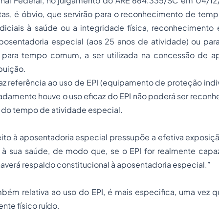
nal Federal, no julgamento do ARE 664.335/SC em 04/12/
ntas, é óbvio, que servirão para o reconhecimento de tem
diciais à saúde ou a integridade física, reconhecimento 
posentadoria especial
(aos 25 anos de atividade) ou par
 para tempo comum, a ser utilizada na concessão de ap
buição.
faz referência ao uso de EPI (equipamento de proteção indi
amente houve o uso eficaz do EPI não poderá ser reconhec
do tempo de atividade especial.
ito à aposentadoria especial pressupõe a efetiva exposiç
 à sua saúde, de modo que, se o EPI for realmente capaz 
averá respaldo constitucional à aposentadoria especial.”
mbém relativa ao uso do EPI, é mais especifica, uma vez q
nte físico ruído.