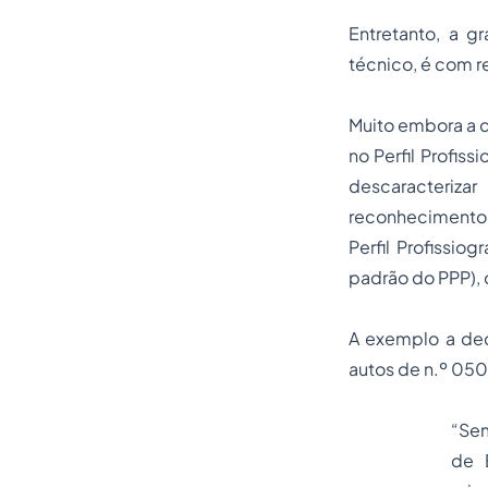
Entretanto, a 
técnico, é com r
Muito embora a d
no Perfil Profiss
descaracteriza
reconhecimento 
Perfil Profissio
padrão do PPP), 
A exemplo a de
autos de n.º 05
“Sem
de 