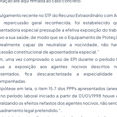
ntação até aqui firmada ao caso concreto.
ulgamento recente no STF do Recurso Extraordinário com A
 repercussão geral reconhecida, foi estabelecido q
entadoria especial pressupõe a efetiva exposição do trab
vo a sua saúde, de modo que se o Equipamento de Proteção
 realmente capaz de neutralizar a nocividade, não ha
essão constitucional de aposentadoria especial.”
m, uma vez comprovado o uso de EPI durante o período l
cua a exposição aos agentes nocivos descritos 
esentados, fica descaracterizada a especialidade 
empenhadas.
ipótese em tela, o item 15.7 dos PPPs apresentados (anexo
no período laboral iniciado a partir de 01/01/1998 houve u
ralizando os efeitos nefastos dos agentes nocivos, não send
adramento legal pretendido.”.