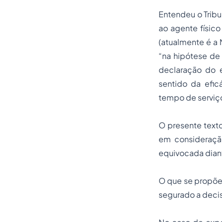
Entendeu o Tribu
ao agente físico
(
atualmente é a 
“na hipótese de 
declaração do e
sentido da efic
tempo de serviç
O presente text
em consideração
equivocada dian
O que se propõe 
segurado a decis