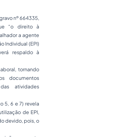
gravo nº 664335,
ue “o direito à
alhador a agente
 Individual (EPI)
verá respaldo à
aboral, tornando
nos documentos
das atividades
 5, 6 e 7) revela
tilização de EPI,
o devido, pois, o