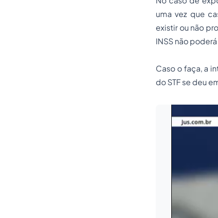
No caso de expos
uma vez que cas
existir ou não p
INSS não poderá 
Caso o faça, a i
do STF se deu em