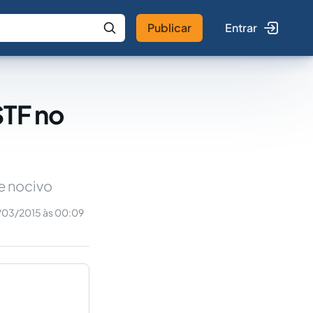
Publicar
Entrar
 IA
Buscar no Jus
STF no
e nocivo
/03/2015 às 00:09