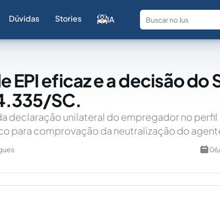
Dúvidas
Stories
IA
Fale com a
e EPI eficaz e a decisão do 
4.335/SC.
 da declaração unilateral do empregador no perfil
ico para comprovação da neutralização do agent
gues
06