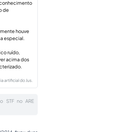
reconhecimento
o de
damente houve
a especial.
co ruído,
ver acima dos
cterizado.
artificial do Jus.
do STF no ARE