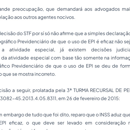
grande preocupação, que demandará aos advogados ma
elação aos outros agentes nocivos.
ecisão do STF por sí só não afirme que a simples declara
iográfico Previdenciário de que o uso de EPI é eficaz não se
r a atividade especial, já existem decisões judic
da atividade especial com base tão somente na informa
gráfico Previdenciário de que o uso de EPI se deu de for
o que se mostra incorreto.
cisão a seguir, prolatada pela 3ª TURMA RECURSAL DE 
03082-45.2013.4.05.8311, em 26 de fevereiro de 2015:
 embargo de tudo que foi dito, reparo que o INSS aduz que
EPI eficaz, o que deve ser levado em consideração 