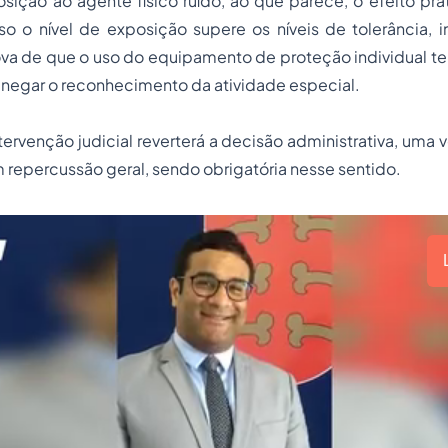
ição ao agente físico ruído, ao que parece, o efeito prá
o o nível de exposição supere os níveis de tolerância,
rova de que o uso do equipamento de proteção individual ten
negar o reconhecimento da atividade especial.
ntervenção judicial reverterá a decisão administrativa, uma 
 repercussão geral, sendo obrigatória nesse sentido.