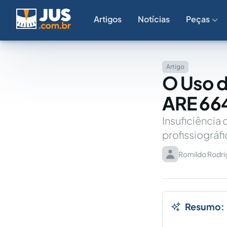
Artigos
Notícias
Peças
Artigo
O Uso d
ARE 66
Insuficiência
profissiográf
Romildo Rodri
Resumo: