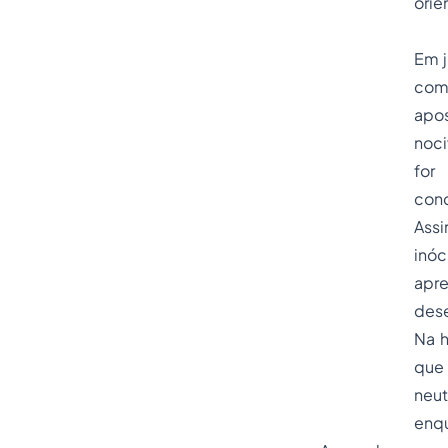
orie
Em j
com
apos
noci
for
conc
Assi
inó
apr
des
Na h
que 
neut
enqu