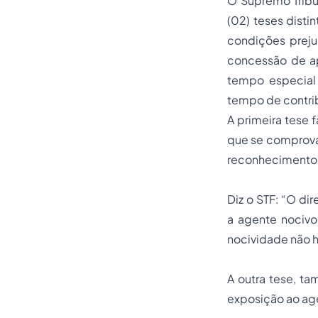
O Supremo Tribu
(02) teses disti
condições preju
concessão de
a
tempo especial
tempo de contri
A primeira tese 
que se comprovad
reconhecimento 
Diz o STF:
“O dire
a agente nocivo
nocividade não h
A outra tese, ta
exposição ao age