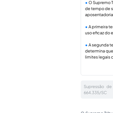
O Supremo Tr
de tempo de s
aposentadoria
A primeira 
uso eficaz do 
A segunda te
determina que 
limites legais
Supressão de
664.335/SC