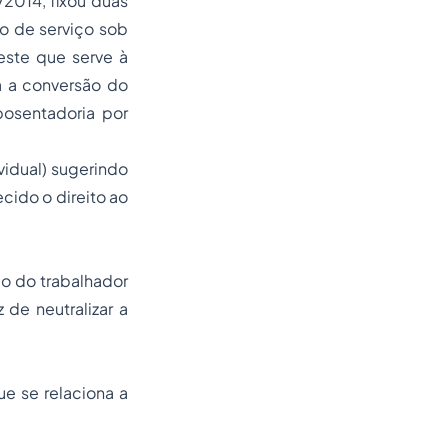
2014, fixou duas
po de serviço sob
este que serve à
a a conversão do
osentadoria por
vidual) sugerindo
ido o direito ao
ão do trabalhador
de neutralizar a
ue se relaciona a