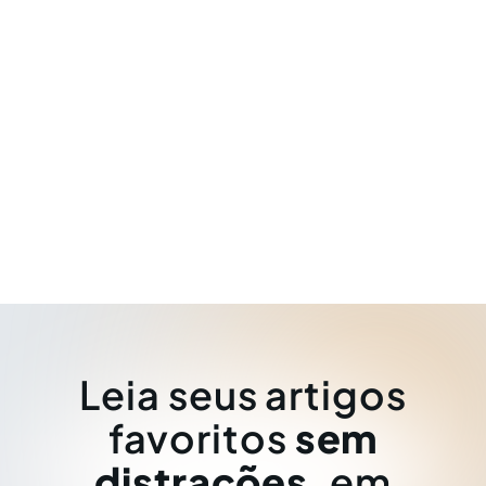
Leia seus artigos
favoritos
sem
distrações
, em