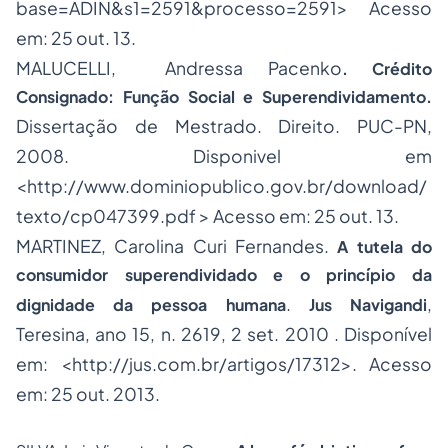
base=ADIN&s1=2591&processo=2591
> Acesso
em: 25 out. 13.
MALUCELLI, Andressa Pacenko
. Crédito
Consignado: Função Social e Superendividamento.
Dissertação de Mestrado. Direito. PUC-PN,
2008. Disponivel em
<
http://www.dominiopublico.gov.br/download/
texto/cp047399.pdf
> Acesso em: 25 out. 13.
MARTINEZ, Carolina Curi Fernandes.
A tutela do
consumidor superendividado e o princípio da
.
,
dignidade da pessoa humana
Jus Navigandi
Teresina,
ano 15
,
n. 2619
,
2
set.
2010
. Disponível
em: <
http://jus.com.br/artigos/17312
>. Acesso
em: 25 out. 2013.