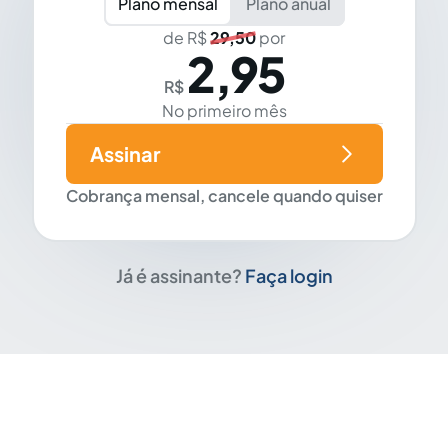
Plano mensal
Plano anual
de R$
29,50
por
2,95
R$
No primeiro mês
Assinar
Cobrança mensal, cancele quando quiser
Já é assinante?
Faça login