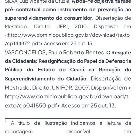
SILVA, Luiz Vicente da Cruz e.
A boa-fé objetiva na fase
pré-contratual como instrumento de prevenção ao
superendividamento do consumidor
. Dissertação de
Mestrado. Direito. UERJ, 2010. Disponível em
<
http://www.dominiopublico.gov.br/download/texto
/cp144872.pdf
> Acesso em 25 out. 13.
VASCONCELOS
Paulo Roberto Bentes.
,
O Resgate
da Cidadania: Ressignificação do Papel da Defensoria
Pública do Estado do Ceará na Redução do
Dissertação de
Superendividamento do Cidadão.
Mestrado. Direito. UNIFOR, 2007. Disponível em <
http://www.dominiopublico.gov.br/download/t
exto/cp041850.pdf
> Acesso em 25 out. 13.
1 A título de ilustração indicamos a leitura da
reportagem disponível em