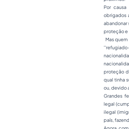
Por causa 
obrigados 
abandonar s
proteção e 
Mas quem s
''refugiado
nacionalid
nacionalid
proteção de
qual tinha 
ou, devido a
Grandes fe
legal (cum
ilegal (imi
país, fazen
Agora com 