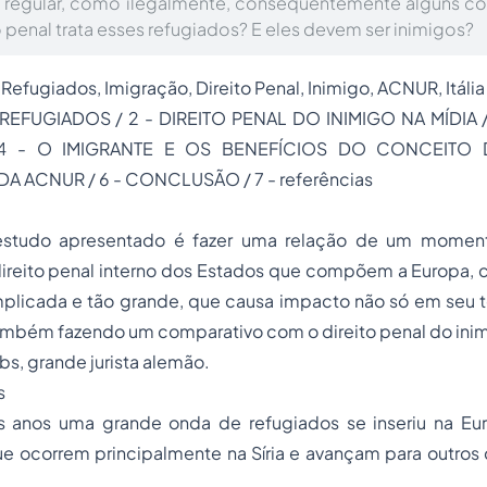
a regular, como ilegalmente, consequentemente alguns c
 penal trata esses refugiados? E eles devem ser inimigos?
:
Refugiados, Imigração,
Direito Penal
, Inimigo, ACNUR, Itáli
S REFUGIADOS / 2 - DIREITO PENAL DO INIMIGO NA MÍDIA 
 4 - O IMIGRANTE E OS BENEFÍCIOS DO CONCEITO 
A ACNUR / 6 - CONCLUSÃO / 7 - referências
estudo apresentado é fazer uma relação de um momento
 direito penal interno dos Estados que compõem a Europa,
plicada e tão grande, que causa impacto não só em seu te
Também fazendo um comparativo com o
direito penal do ini
bs, grande jurista alemão.
s
s anos uma grande onda de refugiados se inseriu na Eu
ue ocorrem principalmente na Síria e avançam para outros