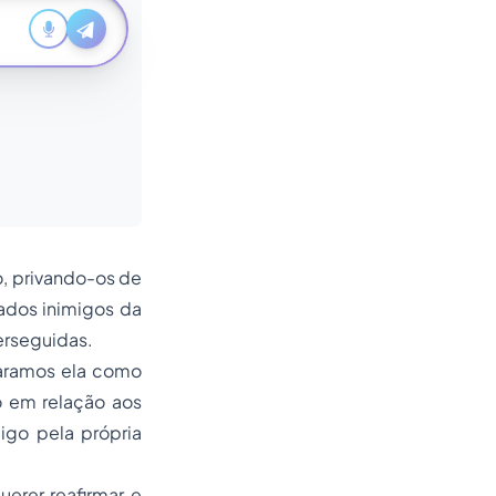
o, privando-os de
ados inimigos da
erseguidas.
caramos ela como
o em relação aos
igo pela própria
erer reafirmar e