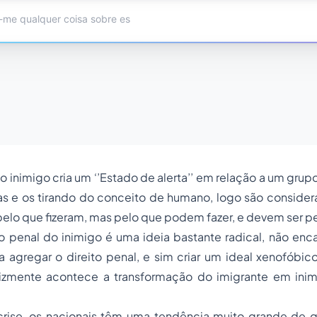
do inimigo cria um ‘’Estado de alerta’’ em relação a um grup
as e os tirando do conceito de humano, logo são consider
elo que fizeram, mas pelo que podem fazer, e devem ser p
to penal do inimigo é uma ideia bastante radical, não en
 agregar o direito penal, e sim criar um ideal xenofóbic
elizmente acontece a transformação do imigrante em inim
ise, os nacionais têm uma tendência muito grande de qu