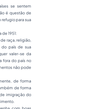
aíses se sentem
Não é questão de
 refugio para sua
 de 1951:
e raça, religião,
a do país de sua
uer valer-se da
 fora do país no
imentos não pode
mente, de forma
 também de forma
s de imigração do
himento.
e venha com boas