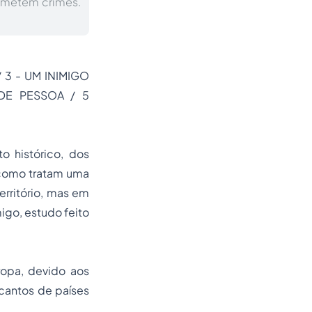
ometem crimes.
a
/ 3 - UM INIMIGO
DE PESSOA / 5
 histórico, dos
 como tratam uma
rritório, mas em
migo
, estudo feito
ropa, devido aos
 cantos de países