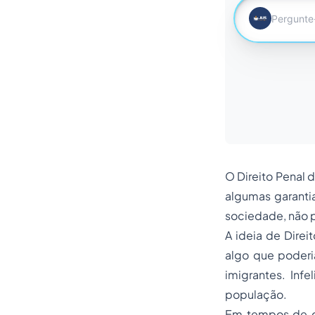
O Direito Penal 
algumas garanti
sociedade, não p
A ideia de Direi
algo que poderia
imigrantes. Inf
população.
Em tempos de cr