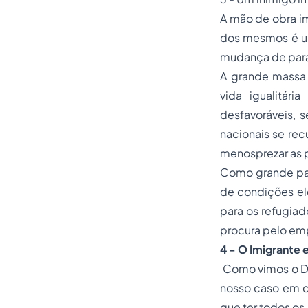
A mão de obra im
dos mesmos é um
mudança de para
A grande massa 
vida igualitár
desfavoráveis, 
nacionais se re
menosprezar as p
Como grande par
de condições el
para os refugia
procura pelo e
4 - O Imigrante 
Como vimos o Dir
nosso caso em q
que ter todos os