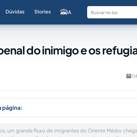
Dúvidas
Stories
IA
Fale com a
 penal do inimigo e os refug
04
a página:
os, um grande fluxo de imigrantes do Oriente Médio cheg