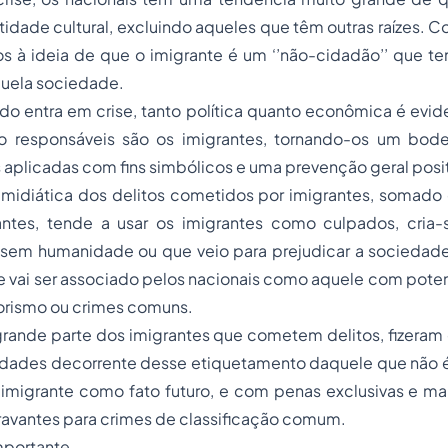
ntidade cultural, excluindo aqueles que têm outras raízes. 
s à ideia de que o imigrante é um ‘’não-cidadão’’ que te
quela sociedade.
 entra em crise, tanto política quanto econômica é evide
 responsáveis são os imigrantes, tornando-os um bode 
 aplicadas com fins simbólicos e uma prevenção geral posit
midiática dos delitos cometidos por imigrantes, somado 
ntes, tende a usar os imigrantes como culpados, cria-
 sem humanidade ou que veio para prejudicar a sociedade 
e vai ser associado pelos nacionais como aquele com pote
rorismo
ou crimes comuns.
rande parte dos imigrantes que cometem delitos, fizeram 
idades decorrente desse etiquetamento daquele que não é 
 imigrante como fato futuro, e com penas exclusivas e ma
ravantes para crimes de classificação comum.
mportante