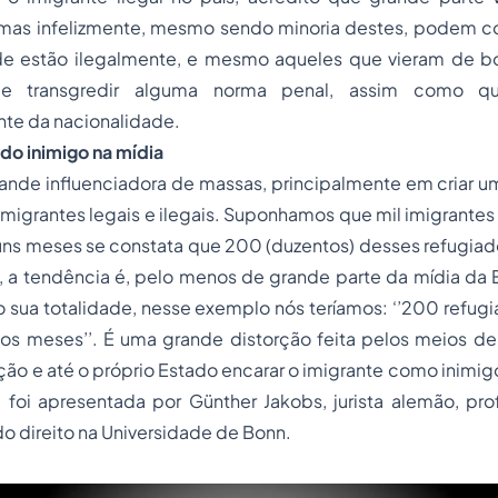
 mas infelizmente, mesmo sendo minoria destes, podem 
de estão ilegalmente, e mesmo aqueles que vieram de 
r e transgredir alguma norma penal, assim como qu
te da nacionalidade.
 do inimigo na mídia
ande influenciadora de massas, principalmente em criar u
imigrantes legais e ilegais. Suponhamos que mil imigrante
lguns meses se constata que 200 (duzentos) desses refugia
 a tendência é, pelo menos de grande parte da mídia da E
o sua totalidade, nesse exemplo nós teríamos: ‘’200 refu
imos meses’’. É uma grande distorção feita pelos meios d
ção e até o próprio Estado encarar o imigrante como inimi
foi apresentada por Günther Jakobs, jurista alemão, prof
do direito
na Universidade de Bonn.