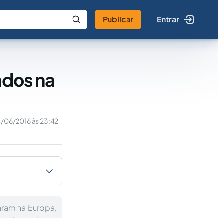
Publicar
Entrar
 IA
Buscar no Jus
iados na
/06/2016 às 23:42
aram na Europa,