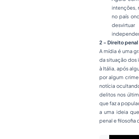
intenções,
no país on
desvirtua
independen
2 - Direito penal
A mídia é uma gr
da situação dos 
à Itália, após a
por algum crime,
notícia ocultand
delitos nos últ
que faz a popula
a uma ideia que 
penal e
filosofia 