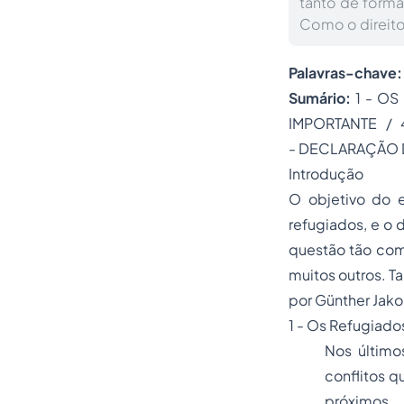
tanto de form
Como o direito
Palavras-chave
Sumário:
1 - ​O
IMPORTANTE /
- DECLARAÇÃO D
Introdução
O objetivo do 
refugiados, e o
questão tão com
muitos outros. 
por Günther Jako
1 - ​Os Refugiado
Nos último
conflitos q
próximos.