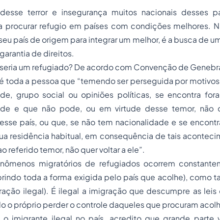
desse terror e insegurança muitos nacionais desses p
a procurar refugio em países com condições melhores. 
eu país de origem para integrar um melhor, é a busca de um
garantia de direitos.
eria um refugiado? De acordo com
Convenção de Genebra
 é toda a pessoa que “temendo ser perseguida por motivos d
ade, grupo social ou opiniões políticas, se encontra for
ade e que não pode, ou em virtude desse temor, não q
sse país, ou que, se não tem nacionalidade e se encontra
sua residência habitual, em consequência de tais acontec
o referido temor, não quer voltar a ele”.
nômenos migratórios de refugiados ocorrem constante
prindo toda a forma exigida pelo país que acolhe), como
gração ilegal). É ilegal a imigração que descumpre as lei
do o próprio perder o controle daqueles que procuram acol
o imigrante ilegal no país, acredito que grande part