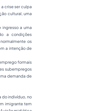
a crise ser culpa
ão cultural, uma
e ingresso a uma
ndo a condições
e normalmente os
em a intenção de
 emprego formais
sses subempregos
m uma demanda de
 do indivíduo, no
um imigrante tem
A visão midiática