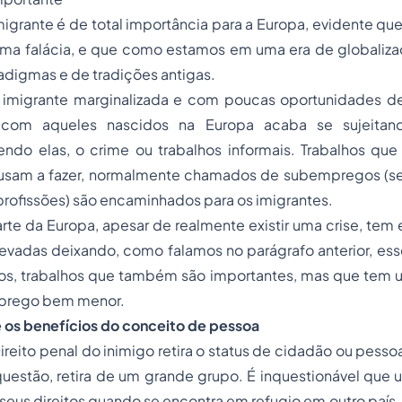
igrante é de total importância para a Europa, evidente que 
a falácia, e que como estamos em uma era de globalizaç
digmas e de tradições antigas.
imigrante marginalizada e com poucas oportunidades d
ia com aqueles nascidos na Europa acaba se sujeita
sendo elas, o crime ou trabalhos informais. Trabalhos qu
cusam a fazer, normalmente chamados de subempregos (s
rofissões) são encaminhados para os imigrantes.
te da Europa, apesar de realmente existir uma crise, tem
evadas deixando, como falamos no parágrafo anterior, e
dos, trabalhos que também são importantes, mas que te
mprego bem menor.
e os benefícios do conceito de pessoa
eito penal do inimigo retira o
status
de cidadão ou pessoa
uestão, retira de um grande grupo. É inquestionável que 
 seus direitos quando se encontra em refugio em outro país. 