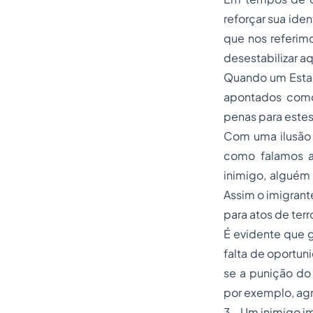
reforçar sua ide
que nos referimo
desestabilizar a
Quando um Estado
apontados como
penas
para estes
Com uma ilusão 
como falamos a
inimigo, alguém
Assim o imigrant
para atos de
ter
É evidente que g
falta de oportun
se a punição do
por exemplo, ag
3 - Um inimigo i