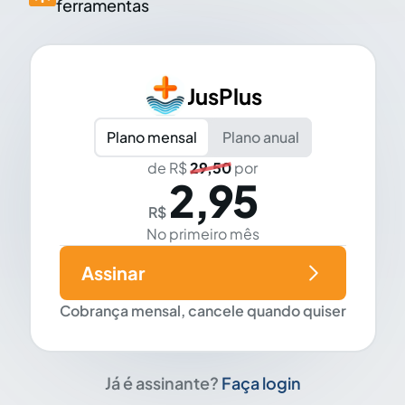
ferramentas
JusPlus
Plano mensal
Plano anual
de R$
29,50
por
2,95
R$
No primeiro mês
Assinar
Cobrança mensal, cancele quando quiser
Já é assinante?
Faça login