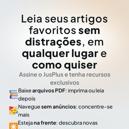
Leia seus artigos
favoritos
sem
distrações
, em
qualquer lugar
e
como quiser
Assine o JusPlus e tenha recursos
exclusivos
Baixe
arquivos PDF
: imprima ou leia
depois
Navegue
sem anúncios
: concentre-se
mais
Esteja
na frente
: descubra novas