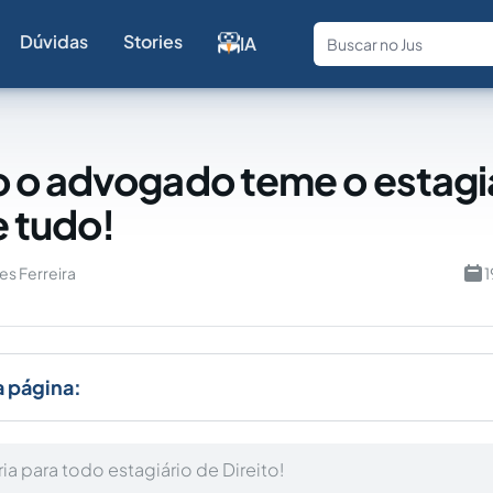
Dúvidas
Stories
IA
Fale com a
o advogado teme o estagiá
e tudo!
es Ferreira
1
a página:
ria para todo estagiário de Direito!