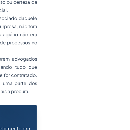
to ou certeza da
ial.
sociado daquele
urpresa, não fora
tagiário não era
a de processos no
serem advogados
alando tudo que
e for contratado.
m uma parte dos
ais a procura.
retamente em