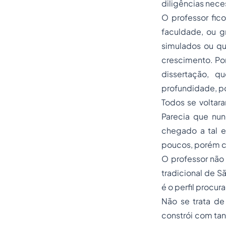
diligências nece
O professor fic
faculdade, ou g
simulados ou qu
crescimento. P
dissertação, q
profundidade, po
Todos se voltar
Parecia que nun
chegado a tal e
poucos, porém ce
O professor não
tradicional de S
é o perfil procur
Não se trata de
constrói com tan