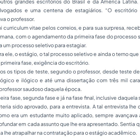
utros grandes escritórios do Brasil e da América Latina
dvogados e uma centena de estagiários. “O escritório
ava o professor.
i curriculum vitae pelos correios, e para sua surpresa, rec
emana, com o agendamento da primeira fase do processo se
a um processo seletivo para estagiar.
a ele, o estágio, o tal processo seletivo e ainda o terno q
primeira fase, exigência do escritório.
os os tipos de teste, segundo o professor, desde teste de 
o lógico e ilógico e até uma dissertação com três mil car
o professor saudoso daquela época.
eira fase, segunda fase e já na fase final, inclusive daquel
 teria sido aprovado, para a entrevista. A tal entrevista lh
como era um estudante muito aplicado, sempre avançava 
ofundar em cada assunto que lhe era apresentado. Sentia 
lhe atrapalhar na contratação para o estágio acadêmico.