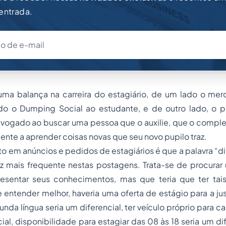
 entrada.
ma balança na carreira do estagiário, de um lado o mer
do o Dumping Social ao estudante, e de outro lado, o pr
vogado ao buscar uma pessoa que o auxilie, que o complet
ente a aprender coisas novas que seu novo pupilo traz.
to em anúncios e pedidos de estagiários é que a palavra “di
z mais frequente nestas postagens. Trata-se de procura
esentar seus conhecimentos, mas que teria que ter ta
 entender melhor, haveria uma oferta de estágio para a jus
nda língua seria um diferencial, ter veículo próprio para c
ial, disponibilidade para estagiar das 08 às 18 seria um di