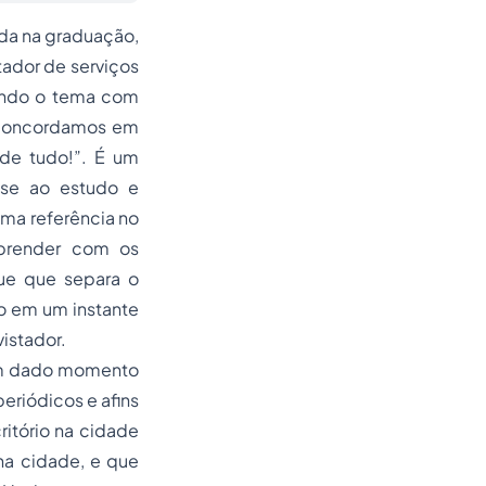
nda na graduação,
tador de serviços
dando o tema com
 concordamos em
 de tudo!”. É um
-se ao estudo e
uma referência no
aprender com os
ue que separa o
o em um instante
istador.
 um dado momento
eriódicos e afins
itório na cidade
na cidade, e que