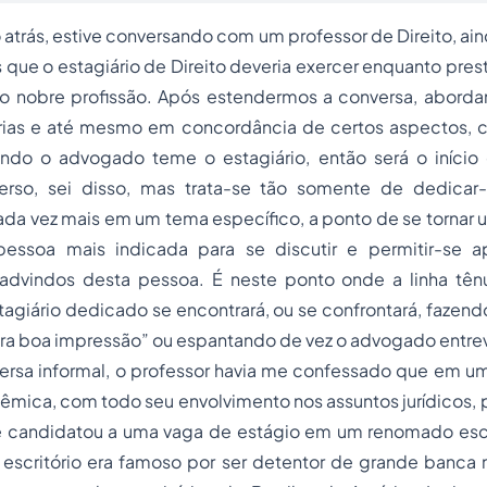
trás, estive conversando com um professor de Direito, ai
 que o estagiário de Direito deveria exercer enquanto pres
ão nobre profissão. Após estendermos a conversa, abor
árias e até mesmo em concordância de certos aspectos,
do o advogado teme o estagiário, então será o início
verso, sei disso, mas trata-se tão somente de dedicar
da vez mais em um tema específico, a ponto de se tornar 
 pessoa mais indicada para se discutir e permitir-se 
advindos desta pessoa. É neste ponto onde a linha tên
giário dedicado se encontrará, ou se confrontará, fazend
ra boa impressão” ou espantando de vez o advogado entrev
ersa informal, o professor havia me confessado que em
êmica, com todo seu envolvimento nos assuntos jurídicos, p
e candidatou a uma vaga de estágio em um renomado escr
 escritório era famoso por ser detentor de grande banca 