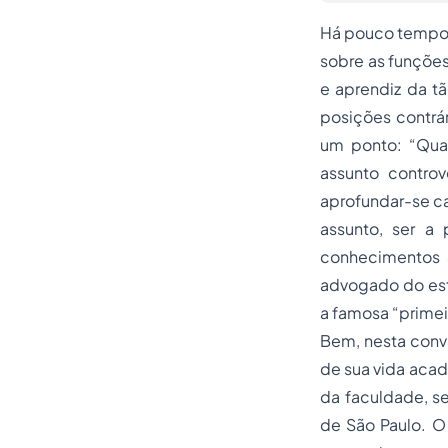
Há pouco tempo a
sobre as funções
e aprendiz da t
posições contr
um ponto: “Quan
assunto contro
aprofundar-se ca
assunto, ser a
conhecimentos 
advogado do esta
a famosa “primei
Bem, nesta conv
de sua vida acad
da faculdade, s
de São Paulo. O