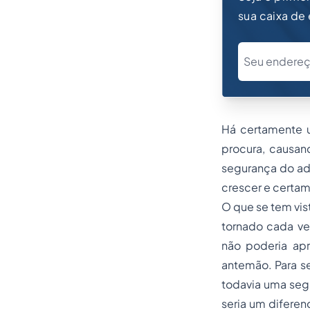
sua caixa de
Há certamente u
procura, causan
segurança do ad
crescer e certam
O que se tem vis
tornado cada ve
não poderia apr
antemão. Para se
todavia uma segu
seria um diferenc