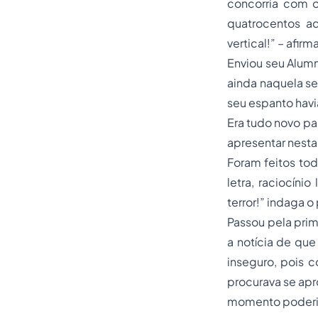
concorria com o
quatrocentos a
vertical!” – afirm
Enviou seu Alumn
ainda naquela s
seu espanto havi
Era tudo novo par
apresentar nesta 
Foram feitos tod
letra, raciocíni
terror!” indaga 
Passou pela prim
a notícia de que
inseguro, pois 
procurava se apr
momento poderia 