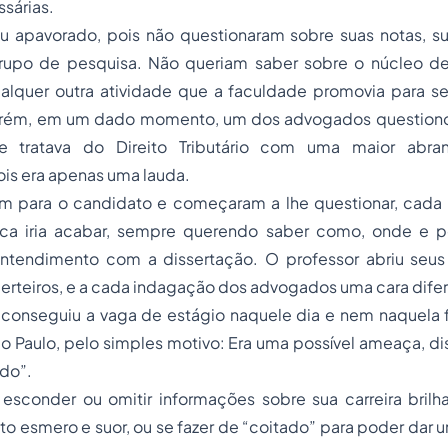
ssárias.
ou apavorado, pois não questionaram sobre suas notas, su
rupo de pesquisa. Não queriam saber sobre o núcleo de p
alquer outra atividade que a faculdade promovia para s
orém, em um dado momento, um dos advogados questiono
ue tratava do Direito Tributário com uma maior abra
is era apenas uma lauda.
am para o candidato e começaram a lhe questionar, cada 
ca iria acabar, sempre querendo saber como, onde e p
ntendimento com a dissertação. O professor abriu seu
rteiros, e a cada indagação dos advogados uma cara difer
 conseguiu a vaga de estágio naquele dia e nem naquela f
ão Paulo, pelo simples motivo: Era uma possível ameaça, d
ado”.
 esconder ou omitir informações sobre sua carreira brilh
to esmero e suor, ou se fazer de “coitado” para poder dar u