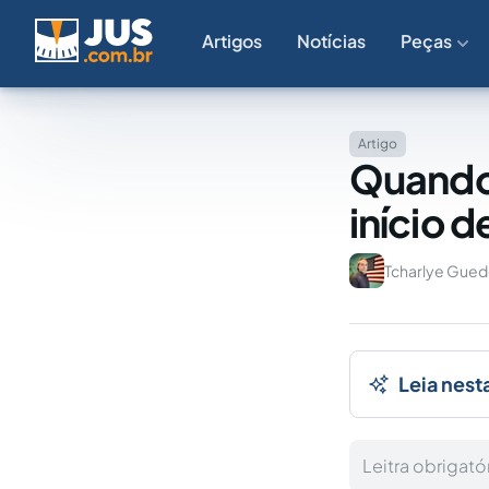
Artigos
Notícias
Peças
Artigo
Quando 
início d
Tcharlye Gued
Leia nest
Leitra obrigató