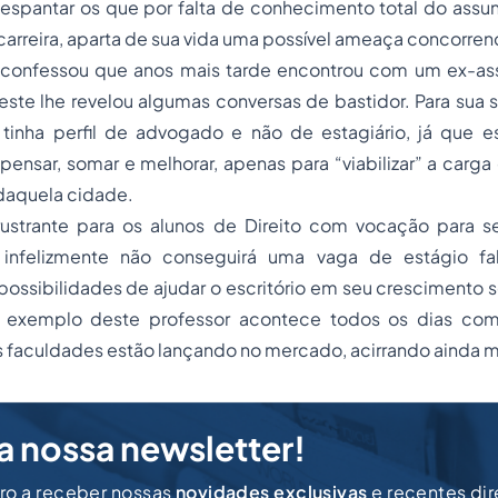
espantar os que por falta de conhecimento total do assun
 carreira, aparta de sua vida uma possível ameaça concorrenc
 confessou que anos mais tarde encontrou com um ex-as
 este lhe revelou algumas conversas de bastidor. Para sua s
 tinha perfil de advogado e não de estagiário, já que es
pensar, somar e melhorar, apenas para “viabilizar” a carg
 daquela cidade.
rustrante para os alunos de Direito com vocação para 
s infelizmente não conseguirá uma vaga de estágio f
possibilidades de ajudar o escritório em seu crescimento s
 exemplo deste professor acontece todos os dias co
s faculdades estão lançando no mercado, acirrando ainda m
a nossa newsletter!
iro a receber nossas
novidades exclusivas
e recentes di