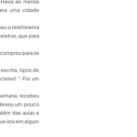
. Havia ao menos
 era uma cidade
ebeu o telefonema
letivo, que para
ue comprou para se
escrita, tipos de
acteres! “-Foi um
a semana, recebeu
e deixou um pouco
além das aulas e
que isto em algum