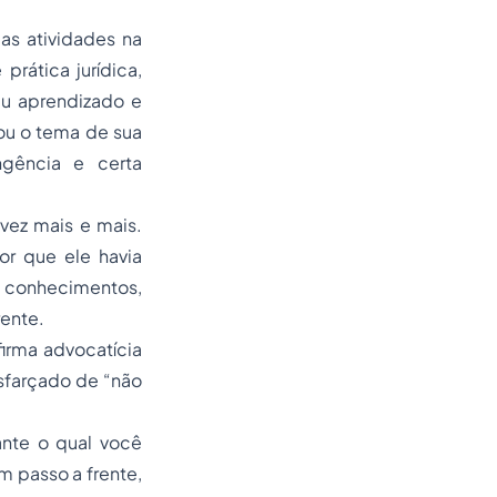
as atividades na
rática jurídica,
eu aprendizado e
u o tema de sua
ngência e certa
vez mais e mais.
or que ele havia
s conhecimentos,
ente.
irma advocatícia
isfarçado de “não
ante o qual você
m passo a frente,