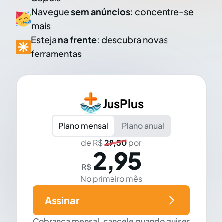
Navegue
sem anúncios
: concentre-se
mais
Esteja
na frente
: descubra novas
ferramentas
JusPlus
Plano mensal
Plano anual
de R$
29,50
por
2,95
R$
No primeiro mês
Assinar
Cobrança mensal, cancele quando quiser