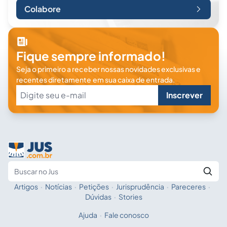
Colabore
Fique sempre informado!
Seja o primeiro a receber nossas novidades exclusivas e
recentes diretamente em sua caixa de entrada.
Inscrever
Artigos
·
Notícias
·
Petições
·
Jurisprudência
·
Pareceres
·
Fale com a IA
Buscar no Jus
Dúvidas
·
Stories
Ajuda
·
Fale conosco