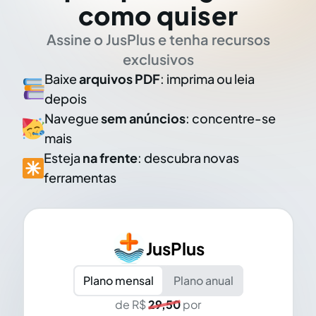
como quiser
Assine o JusPlus e tenha recursos
exclusivos
Baixe
arquivos PDF
: imprima ou leia
depois
Navegue
sem anúncios
: concentre-se
mais
Esteja
na frente
: descubra novas
ferramentas
JusPlus
Plano mensal
Plano anual
de R$
29,50
por