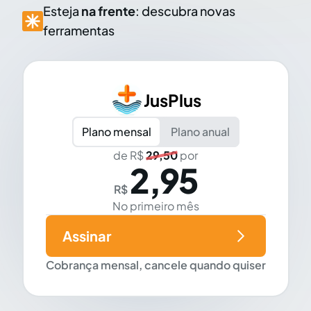
Esteja
na frente
: descubra novas
ferramentas
JusPlus
Plano mensal
Plano anual
de R$
29,50
por
2,95
R$
No primeiro mês
Assinar
Cobrança mensal, cancele quando quiser