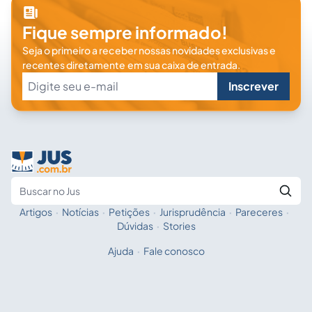
Fique sempre informado!
Seja o primeiro a receber nossas novidades exclusivas e
recentes diretamente em sua caixa de entrada.
Inscrever
Artigos
·
Notícias
·
Petições
·
Jurisprudência
·
Pareceres
·
Fale com a IA
Buscar no Jus
Dúvidas
·
Stories
Ajuda
·
Fale conosco