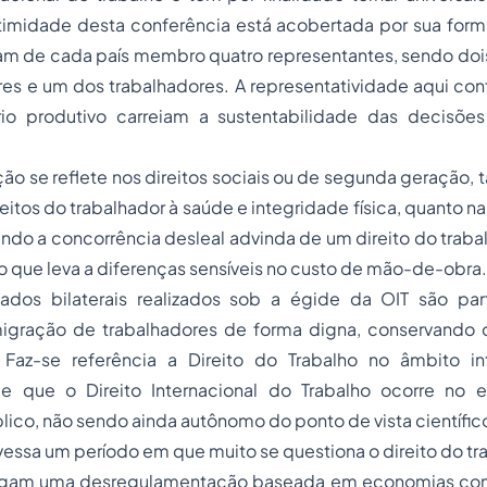
timidade desta conferência está acobertada por sua forma
am de cada país membro quatro representantes, sendo doi
s e um dos trabalhadores. A representatividade aqui conf
io produtivo carreiam a sustentabilidade das decisões
ção se reflete nos direitos sociais ou de segunda geração, 
itos do trabalhador à saúde e integridade física, quanto na
do a concorrência desleal advinda de um direito do traba
 que leva a diferenças sensíveis no custo de mão-de-obra.
ados bilaterais realizados sob a égide da OIT são pa
gração de trabalhadores de forma digna, conservando di
. Faz-se referência a Direito do Trabalho no âmbito in
 que o Direito Internacional do Trabalho ocorre no e
blico, não sendo ainda autônomo do ponto de vista científic
ravessa um período em que muito se questiona o direito do tr
pregam uma desregulamentação baseada em economias com