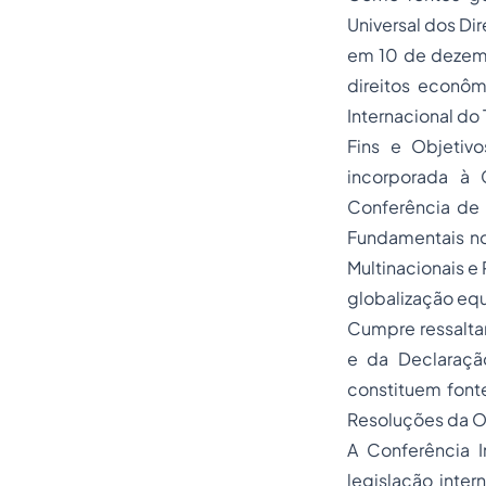
Universal dos
Di
em 10 de dezembr
direitos econôm
Internacional do 
Fins e Objetiv
incorporada à 
Conferência de 
Fundamentais no 
Multinacionais e 
globalização equ
Cumpre ressaltar
e da Declaração
constituem font
Resoluções da O
A Conferência I
legislação inter