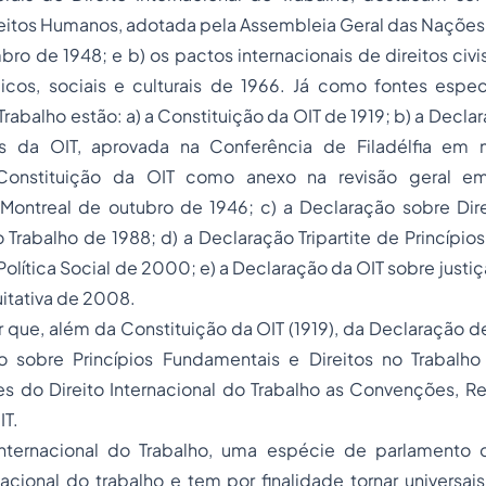
reitos Humanos
, adotada pela Assembleia Geral das Nações 
o de 1948; e b) os pactos internacionais de direitos civis
icos, sociais e culturais de 1966. Já como fontes especí
Trabalho estão: a) a Constituição da OIT de 1919; b) a Decla
os da OIT, aprovada na Conferência de Filadélfia em
Constituição da OIT como anexo na revisão geral e
Montreal de outubro de 1946; c) a Declaração sobre Direi
Trabalho de 1988; d) a Declaração Tripartite de Princípi
Política Social de 2000; e) a Declaração da OIT sobre justi
itativa de 2008.
 que, além da Constituição da OIT (1919), da Declaração de 
 sobre Princípios Fundamentais e Direitos no Trabalh
es do Direito Internacional do Trabalho as Convenções,
IT.
nternacional do Trabalho, uma espécie de parlamento 
nacional do trabalho e tem por finalidade tornar universa