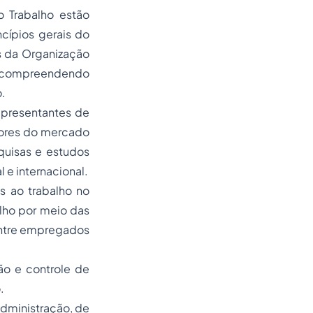
o Trabalho estão
cípios gerais do
os da Organização
a, compreendendo
o.
epresentantes de
tores do mercado
quisas e estudos
 e internacional.
s ao trabalho no
alho por meio das
entre empregados
ão e controle de
.
administração, de