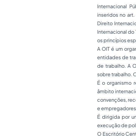
Internacional Pú
inseridos no ar
Direito Internac
Internacional d
os princípios esp
A OIT é um organ
entidades de tra
de trabalho. A O
sobre trabalho. 
É o organismo r
âmbito internaci
convenções, rec
e empregadores 
É dirigida por 
execução de polí
O Escritório Cen