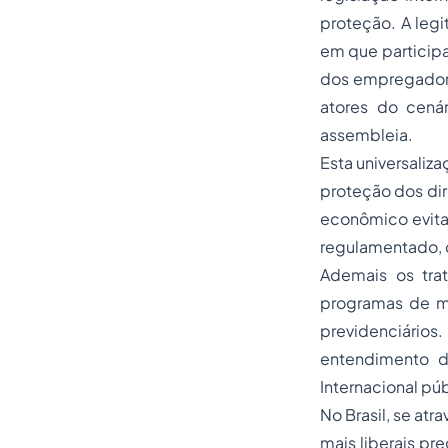
proteção. A legi
em que particip
dos empregadore
atores do cenár
assembleia.
Esta universaliza
proteção dos dire
econômico evitan
regulamentado, o
Ademais os trat
programas de mi
previdenciários
entendimento de
Internacional pú
No Brasil, se at
mais liberais 