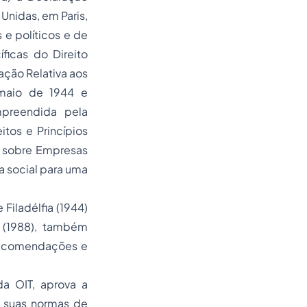
Unidas, em Paris,
 e políticos e de
ficas do Direito
ração Relativa aos
 maio de 1944 e
mpreendida pela
tos e Princípios
os sobre Empresas
ça social para uma
Filadélfia (1944)
o (1988), também
 Recomendações e
da OIT, aprova a
is suas normas de