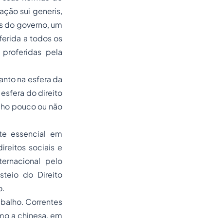
ção sui generis,
s do governo, um
erida a todos os
 proferidas pela
tanto na esfera da
 esfera do direito
lho pouco ou não
rte essencial em
reitos sociais e
ternacional pelo
steio do Direito
o.
abalho. Correntes
o a chinesa, em