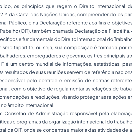
blico, os princípios que regem o Direito Internacional d
t. 2.º da Carta das Nações Unidas, compreendendo os prin
ional Público, e na Declaração referente aos fins e objetiv
o Trabalho (OIT), também chamada Declaração de Filadélfi
ecíficos e fundamentais do Direito Internacional do Trabalh
ismo tripartite, ou seja, sua composição é formada por r
balhadores, empregadores e governo, os três principais a
IT é um centro mundial de informações, estatísticas, pes
Os resultados de suas reuniões servem de referência nacional
esponsável pelo controle e emissão de normas referente
onal, com o objetivo de regulamentar as relações de trab
omendações e resoluções, visando proteger as relações 
no âmbito internacional.
um Conselho de Administração responsável pela elaboraç
ticas e programas da organização internacional do trabalho
tral da OIT, onde se concentra a maioria das atividades de 