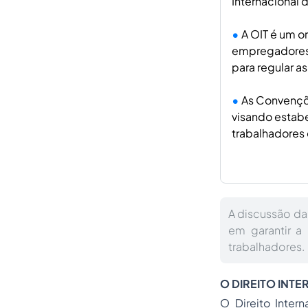
Internacional d
A OIT é um o
empregadores e
para regular as
As Convençõe
visando estabe
trabalhadores 
A discussão da
em garantir a
trabalhadores.
O DIREITO INT
O
Direito Inter