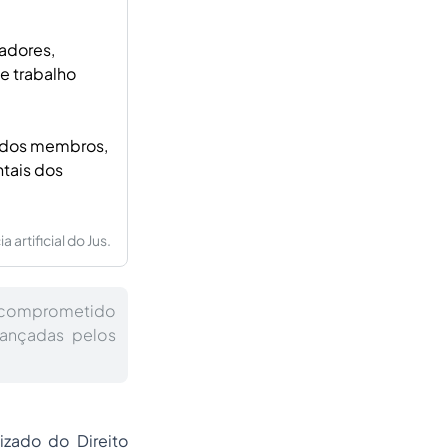
hadores,
e trabalho
tados membros,
ntais dos
artificial do Jus.
tá comprometido
cançadas pelos
zado do Direito