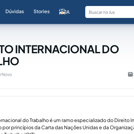
Dúvidas
Stories
IA
Fale com a
ITO INTERNACIONAL DO
LHO
z Novo
ternacional do Trabalho é um ramo especializado do Direito I
o por princípios da Carta das Nações Unidas e da Organiza