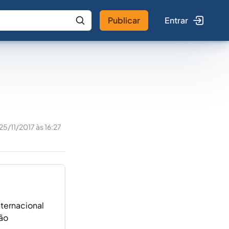
Publicar
Entrar
 IA
Buscar no Jus
25/11/2017 às 16:27
nternacional
ção