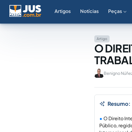
Artigos
Notícias
Peças
Artigo
O DIRE
TRABA
Benigno Núñe
Resumo:
O Direito In
Público, regid