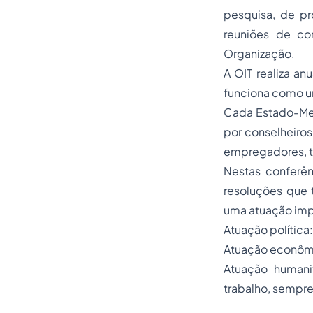
pesquisa, de pr
reuniões de co
Organização.
A OIT realiza an
funciona como u
Cada Estado-Mem
por conselheiros
empregadores, t
Nestas conferên
resoluções que t
uma atuação impo
Atuação política
Atuação econômic
Atuação humanit
trabalho, sempre 