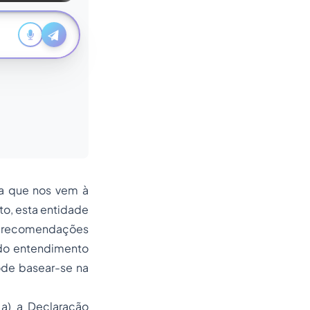
ia que nos vem à
to, esta entidade
 e recomendações
 do entendimento
ode basear-se na
 a) a Declaração