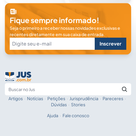
Fique sempre informado!
Seja o primeiro a receber nossas novidades exclusivas e
recentes diretamente em sua caixa de entrada.
Inscrever
Artigos
·
Notícias
·
Petições
·
Jurisprudência
·
Pareceres
·
Fale com a IA
Buscar no Jus
Dúvidas
·
Stories
Ajuda
·
Fale conosco