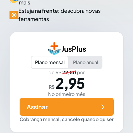
mais
Esteja
na frente
: descubra novas
ferramentas
JusPlus
Plano mensal
Plano anual
de R$
29,50
por
2,95
R$
No primeiro mês
Assinar
Cobrança mensal, cancele quando quiser