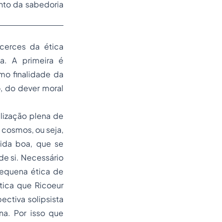
nto da sabedoria
cerces da ética
na. A primeira é
mo finalidade da
, do dever moral
lização plena de
 cosmos, ou seja,
ida boa, que se
de si. Necessário
equena ética de
tica que Ricoeur
ctiva solipsista
na. Por isso que