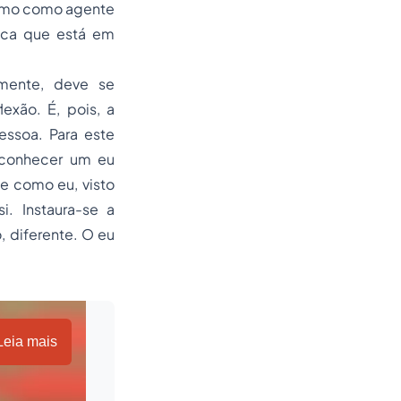
mesmo como agente
tica que está em
mente, deve se
exão. É, pois, a
essoa. Para este
e conhecer um eu
e como eu, visto
. Instaura-se a
, diferente. O eu
Leia mais