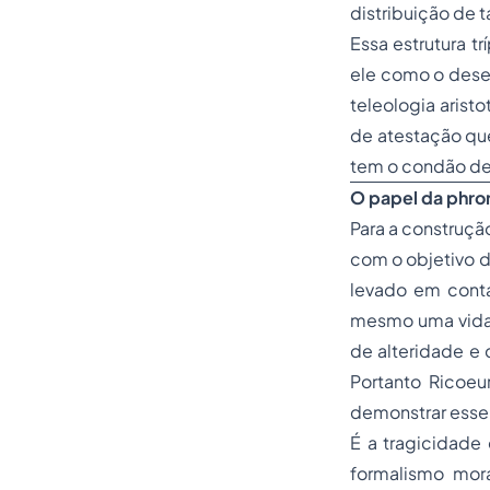
distribuição de t
Essa estrutura tr
ele como o desej
teleologia aristo
de atestação que
tem o condão de
O papel da phron
Para a construçã
com o objetivo 
levado em conta
mesmo uma vida 
de alteridade e 
Portanto Ricoeu
demonstrar esse
É a tragicidade 
formalismo mora