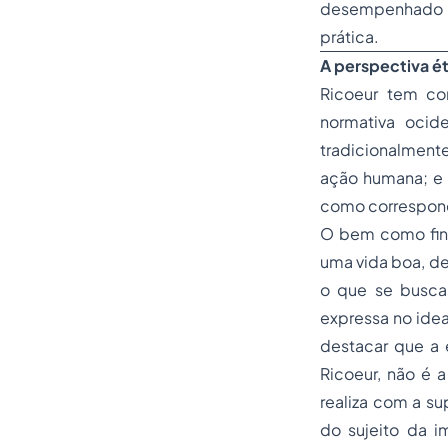
desempenhado pe
prática.
A perspectiva ét
Ricoeur tem co
normativa ocide
tradicionalment
ação humana; e a
como correspondê
O bem como fina
uma vida boa, de
o que se busca
expressa no idea
destacar que a
Ricoeur, não é 
realiza com a su
do sujeito da i