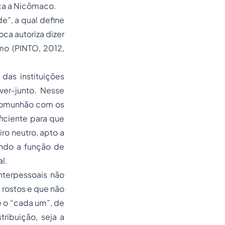
ica a Nicômaco.
de”, a qual define
oca autoriza dizer
o (PINTO, 2012,
das instituições
ver-junto. Nesse
 comunhão com os
ficiente para que
ro neutro, apto a
tendo a função de
l.
nterpessoais não
 rostos e que não
 o “cada um”, de
ribuição, seja a