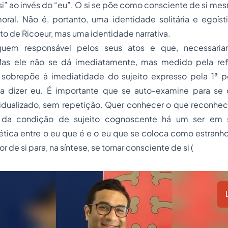
“si” ao invés do “eu”. O si se põe como consciente de si 
ral. Não é, portanto, uma identidade solitária e egoís
to de Ricoeur, mas uma identidade narrativa.
uem responsável pelos seus atos e que, necessaria
as ele não se dá imediatamente, mas medido pela refl
 sobrepõe à imediatidade do sujeito expresso pela 1ª p
ta dizer eu. É importante que se auto-examine para s
vidualizado, sem repetição. Quer conhecer o que reconhec
da condição de sujeito cognoscente há um ser em si
ética entre o eu que é e o eu que se coloca como estranho
r de si para, na síntese, se tornar consciente de si (