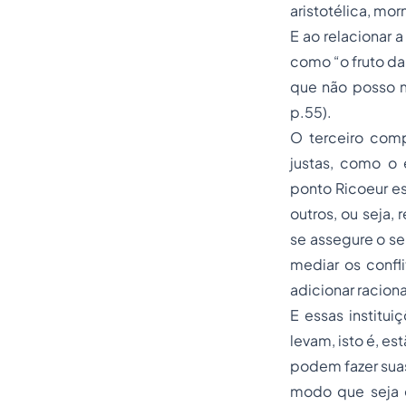
aristotélica, mo
E ao relacionar a
como “o fruto da 
que não posso 
p.55).
O terceiro comp
justas, como o 
ponto Ricoeur e
outros, ou seja,
se assegure o se
mediar os confli
adicionar racion
E essas institu
levam, isto é, e
podem fazer suas
modo que seja e