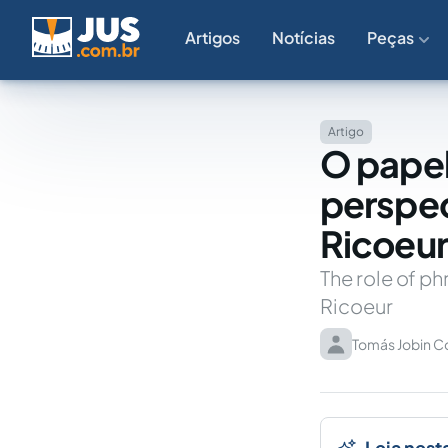
Artigos
Notícias
Peças
Artigo
O papel
perspec
Ricoeur
The role of ph
Ricoeur
Tomás Jobin C
Leia nest