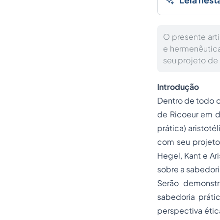
O presente art
e hermenêutica
seu projeto de
Introdução
Dentro de todo o
de Ricoeur em d
prática) aristot
com seu projeto 
Hegel, Kant e A
sobre a sabedori
Serão demonstr
sabedoria prátic
perspectiva étic