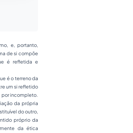
mo, e, portanto,
ima de si compõe
e é refletida e
ue é o terreno da
re um si refletido
ia por incompleto.
iação da própria
ituível do outro,
ntido próprio da
amente da ética