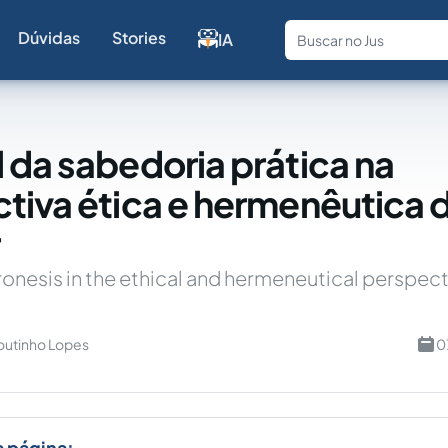
Dúvidas
Stories
IA
Fale com a
 da sabedoria prática na
tiva ética e hermenêutica d
ronesis in the ethical and hermeneutical perspect
outinho Lopes
0
a página: