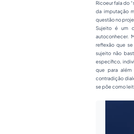
Ricoeur fala do 
da imputação mo
questão no proje
Sujeito é um q
autoconhecer. M
reflexão que se
sujeito não bas
específico, indi
que para além 
contradição dial
se põe como leito