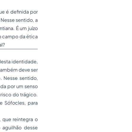
que é definida por
 Nesse sentido, a
ntiana. É um juízo
no campo da ética
al?
desta identidade,
 também deve ser
. Nesse sentido,
ada por um senso
risco do trágico.
e Sófocles, para
 que reintegra o
o aguilhão desse