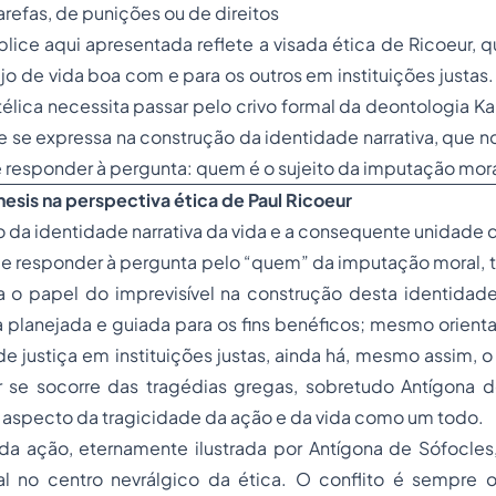
arefas, de punições ou de direitos
íplice aqui apresentada reflete a visada ética de Ricoeur, 
o de vida boa com e para os outros em instituições justas.
télica necessita passar pelo crivo formal da deontologia Ka
 se expressa na construção da identidade narrativa, que 
 responder à pergunta: quem é o sujeito da imputação mor
esis na perspectiva ética de Paul Ricoeur
o da identidade narrativa da vida e a consequente unidade 
de responder à pergunta pelo “quem” da imputação moral,
 o papel do imprevisível na construção desta identidade
planejada e guiada para os fins benéficos; mesmo orient
de justiça em instituições justas, ainda há, mesmo assim, o 
r se socorre das tragédias gregas, sobretudo Antígona d
 aspecto da tragicidade da ação e da vida como um todo.
da ação, eternamente ilustrada por Antígona de Sófocles,
l no centro nevrálgico da ética. O conflito é sempre 