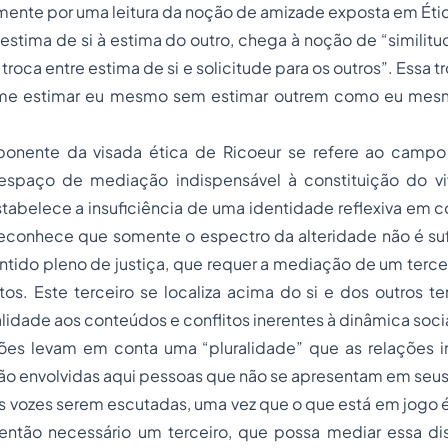
rmente por uma leitura da noção de amizade exposta em Ét
 estima de si à estima do outro, chega à noção de “similitu
troca entre estima de si e solicitude para os outros”. Essa tr
me estimar eu mesmo sem estimar outrem como eu mesm
onente da visada ética de Ricoeur se refere ao campo 
espaço de mediação indispensável à constituição do vi
stabelece a insuficiência de uma identidade reflexiva em
 reconhece que somente o espectro da alteridade não é su
ntido pleno de justiça, que requer a mediação de um tercei
tos. Este terceiro se localiza acima do si e dos outros 
alidade aos conteúdos e conflitos inerentes à dinâmica socia
ições levam em conta uma “pluralidade” que as relações i
stão envolvidas aqui pessoas que não se apresentam em seus
 vozes serem escutadas, uma vez que o que está em jogo é
ntão necessário um terceiro, que possa mediar essa dist