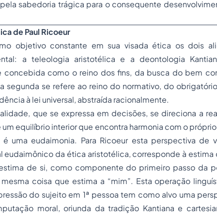
la sabedoria trágica para o consequente desenvolvime
ica de Paul Ricoeur
mo objetivo constante em sua visada ética os dois ali
ntal: a teleologia aristotélica e a deontologia Kantia
e concebida como o reino dos fins, da busca do bem co
 segunda se refere ao reino do normativo, do obrigatório
ncia à lei universal, abstraída racionalmente.
lidade, que se expressa em decisões, se direciona a rea
 um equilíbrio interior que encontra harmonia com o próprio
 é uma eudaimonia. Para Ricoeur esta perspectiva de v
l eudaimônico da ética aristotélica, corresponde à estima 
 estima de si, como componente do primeiro passo da p
a mesma coisa que estima a “mim”. Esta operação linguís
pressão do sujeito em 1ª pessoa tem como alvo uma perspe
mputação moral, oriunda da tradição Kantiana e cartesia