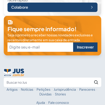
fácil e rápido!
Colabore
Fique sempre informado!
Seja o primeiro a receber nossas novidades exclusivas e
recentes diretamente em sua caixa de entrada.
Inscrever
Artigos
·
Notícias
·
Petições
·
Jurisprudência
·
Pareceres
·
Fale com a IA
Buscar no Jus
Dúvidas
·
Stories
Ajuda
·
Fale conosco