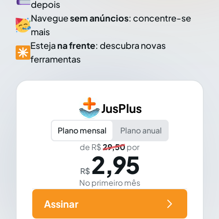
depois
Navegue
sem anúncios
: concentre-se
mais
Esteja
na frente
: descubra novas
ferramentas
JusPlus
Plano mensal
Plano anual
de R$
29,50
por
2,95
R$
No primeiro mês
Assinar