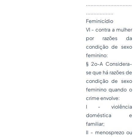
..............................
..................
Feminicídio
VI -
contra a mulher
por razões da
condição de sexo
feminino:
§ 2o-A
Considera-
se que há razões de
condição de sexo
feminino quando o
crime envolve:
I - violência
doméstica e
familiar;
II - menosprezo ou