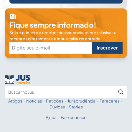
Fique sempre informado!
Seja o primeiro a receber nossas novidades exclusivas e
recentes diretamente em sua caixa de entrada.
Inscrever
Artigos
·
Notícias
·
Petições
·
Jurisprudência
·
Pareceres
·
Fale com a IA
Buscar no Jus
Dúvidas
·
Stories
Ajuda
·
Fale conosco