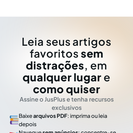
Leia seus artigos
favoritos
sem
distrações
, em
qualquer lugar
e
como quiser
Assine o JusPlus e tenha recursos
exclusivos
Baixe
arquivos PDF
: imprima ou leia
depois
Navegue
sem anúncios
: concentre-se