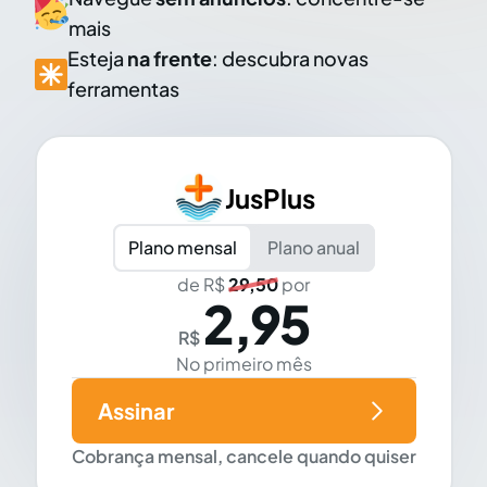
mais
Esteja
na frente
: descubra novas
ferramentas
JusPlus
Plano mensal
Plano anual
de R$
29,50
por
2,95
R$
No primeiro mês
Assinar
Cobrança mensal, cancele quando quiser