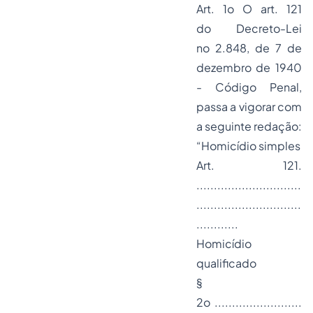
Art. 1o O art. 121
do
Decreto-Lei
no 2.848, de 7 de
dezembro de 1940
- Código Penal
,
passa a vigorar com
a seguinte redação:
“Homicídio simples
Art. 121.
..............................
..............................
............
Homicídio
qualificado
§
2o .........................