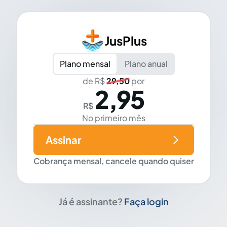
JusPlus
Plano mensal
Plano anual
de R$
29,50
por
2,95
R$
No primeiro mês
Assinar
Cobrança mensal, cancele quando quiser
Já é assinante?
Faça login