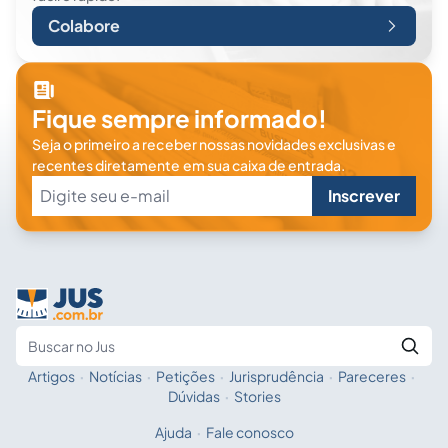
Colabore
Fique sempre informado!
Seja o primeiro a receber nossas novidades exclusivas e
recentes diretamente em sua caixa de entrada.
Inscrever
Artigos
·
Notícias
·
Petições
·
Jurisprudência
·
Pareceres
·
Fale com a IA
Buscar no Jus
Dúvidas
·
Stories
Ajuda
·
Fale conosco