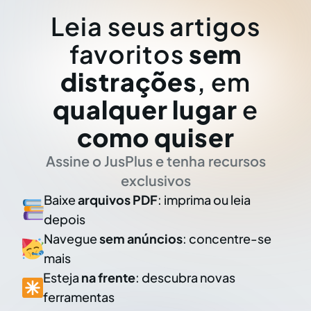
Leia seus artigos
favoritos
sem
distrações
, em
qualquer lugar
e
como quiser
Assine o JusPlus e tenha recursos
exclusivos
Baixe
arquivos PDF
: imprima ou leia
depois
Navegue
sem anúncios
: concentre-se
mais
Esteja
na frente
: descubra novas
ferramentas