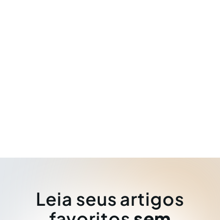
Leia seus artigos
favoritos
sem