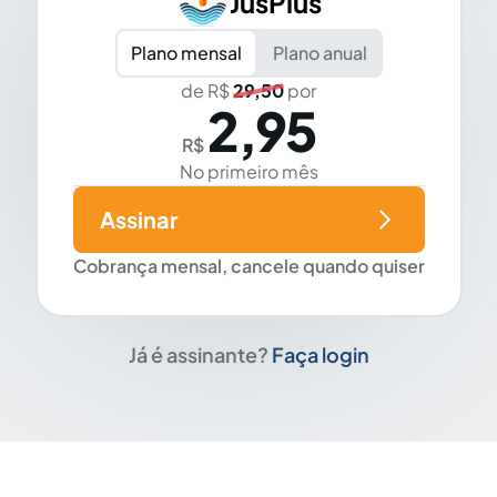
JusPlus
Plano mensal
Plano anual
de R$
29,50
por
2,95
R$
No primeiro mês
Assinar
Cobrança mensal, cancele quando quiser
Já é assinante?
Faça login