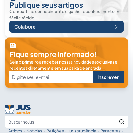
Publique seus artigos
Compartilhe conhecimento e ganhe reconhecimento. É
fácil e rápido!
Colabore
Fique sempre informado!
Seja o primeiro a receber nossas novidades exclusivas e
recentes diretamente em sua caixa de entrada.
Inscrever
Artigos
·
Notícias
·
Petições
·
Jurisprudência
·
Pareceres
·