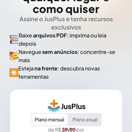
como quiser
Assine o JusPlus e tenha recursos
exclusivos
Baixe
arquivos PDF
: imprima ou leia
depois
Navegue
sem anúncios
: concentre-se
mais
Esteja
na frente
: descubra novas
ferramentas
JusPlus
Plano mensal
Plano anual
de R$
29,50
por