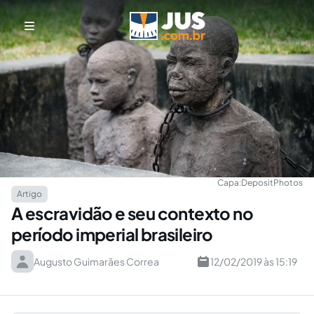
Capa:
DepositPhotos
Artigo
A escravidão e seu contexto no
período imperial brasileiro
Augusto Guimarães Correa
12/02/2019 às 15:19