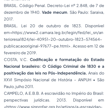
BRASIL. Código Penal. Decreto-Lei nº 2.848, de 7 de
dezembro de 1940.
Vade mecum
. São Paulo: Saraiva,
2017.
BRASIL. Lei 20 de outubro de 1823. Disponível
em<https://www2.camara.leg.br/legin/fed/lei_sn/an
terioresa1824/lei-40951-20-outubro-1823-574564-
publicacaooriginal-97677-pe.html>. Acesso em 12 de
fevereiro de 2019.
COSTA, V.C.
Codificação e formatação do Estado
Nacional brasileiro: O Código Criminal de 1830 e a
positivação das leis no Pós-Independência.
Anais do
XXVI Simpósio Nacional de História – ANPUH • São
Paulo, julho 2011.
CAMPELO, A.E.B.B. A escravidão no Império do Brasil:
perspectivas jurídicas. 2013. Disponível em
<https://www.sinprofaz.org.br/artigos/a-escravidao-