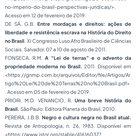
no-imperio-do-brasil-perspectivas-juridicas/>.
Acesso em 12 de fevereiro de 2019.
DE SÁ, G.B.
Entre mordaças e direitos: ações de
liberdade e resistência escrava na História do Direito
no Brasil
. XI Congresso Luso Afro Brasileiro de Ciências
Sociais. Salvador, 07 a 10 de agosto de 2011.
FONSECA, R.M.
A “Lei de terras” e o advento da
propriedade moderna no Brasil.
2011. Disponível em
<https://gnmp.com.br/arquivos/Editor/file/Artigos/Ar
tigo%20Lei%20de%20Terras%20no%20Brasil.pdf>
. Acesso em 05 de fevereiro de 2019.
PRIORI, M.D. VENANCIO, R.
Uma breve história do
Brasil.
São Paulo: Editora Planeta do Brasil, 2010.
PEREIRA, J.B.B.
Negro e cultura negra no Brasil atual.
Revista de Antropologia, n. 26, 1983. Disponível em
<https://www.jstor.org/stable/41616037?