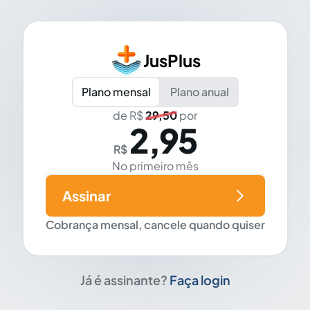
JusPlus
Plano mensal
Plano anual
de R$
29,50
por
2,95
R$
No primeiro mês
Assinar
Cobrança mensal, cancele quando quiser
Já é assinante?
Faça login