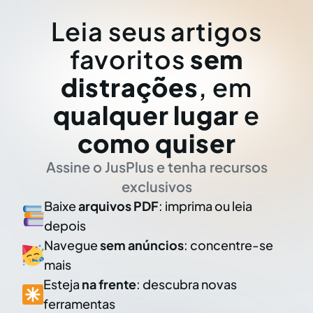
Leia seus artigos
favoritos
sem
distrações
, em
qualquer lugar
e
como quiser
Assine o JusPlus e tenha recursos
exclusivos
Baixe
arquivos PDF
: imprima ou leia
depois
Navegue
sem anúncios
: concentre-se
mais
Esteja
na frente
: descubra novas
ferramentas