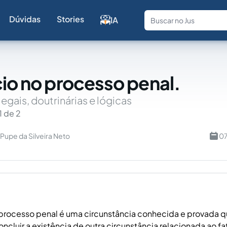
Dúvidas
Stories
IA
Fale com a
cio no processo penal.
egais, doutrinárias e lógicas
1 de 2
Pupe da Silveira Neto
07
 processo penal é uma circunstância conhecida e provada q
oncluir a existência de outra circunstância relacionada ao fa