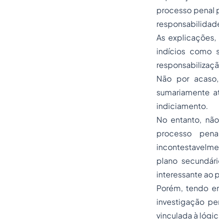
processo penal p
responsabilidad
As explicações,
indícios como 
responsabilizaçã
Não por acaso,
sumariamente a
indiciamento
.
No entanto, não
processo pena
incontestavelmen
plano secundár
interessante ao p
Porém, tendo em 
investigação pe
vinculada à lógi