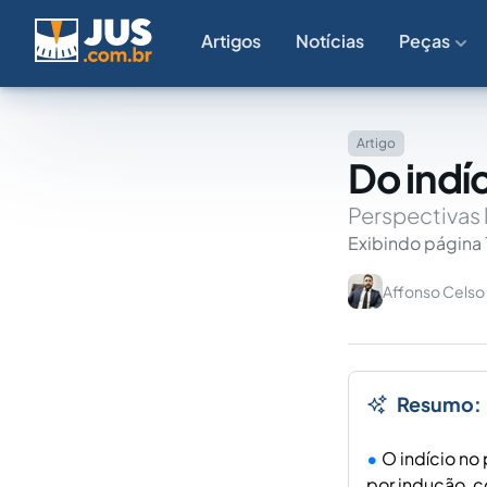
Artigos
Notícias
Peças
Artigo
Do indí
Perspectivas l
Exibindo página 
Affonso Celso 
Resumo:
O indício no
por indução, c