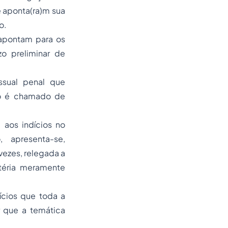
 aponta(ra)m sua
o.
 apontam para os
o preliminar de
ssual penal que
to é chamado de
 aos indícios no
 apresenta-se,
vezes, relegada a
téria meramente
ícios que toda a
r que a temática