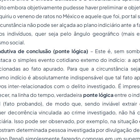
ito embora objetivamente pudesse haver preliminar e
obje
uiriu o veneno de ratos no México e aquele que foi, por tal 
ircunstância não pode ser alçada ao plano indiciário ante a 
s indivíduos, quer seja pelo ângulo geográfico (mais e
mo social.
indutiva de conclusão (ponte lógica)
–
Este é, sem somb
aca o simples evento cotidiano externo do indício: a apt
cionadas ao fato apurado. Para que a circunstância seja
omo indício é absolutamente indispensável que tal fato a
os inter-relacionados com o delito investigado. É impres
ecer, na linha do tempo, verdadeira
ponte lógica
entre o ind
 (
fato probando
), de modo que, sendo inviável extrair 
uer decorrência vinculada ao crime investigado, não há c
ciária. Isso pode ser observado, por exemplo, na situaçã
stram determinada pessoa investigada por divulgação de
ódigo Penal) simplesmente fazendo compras em um super