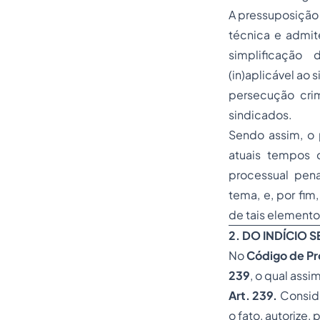
A pressuposição 
técnica e admit
simplificação 
(in)aplicável ao
persecução crim
sindicados.
Sendo assim, o 
atuais tempos d
processual pena
tema, e, por fim
de tais elemento
2. DO INDÍCIO 
No
Código de Pro
239
, o qual assi
Art. 239.
Conside
o fato, autorize,