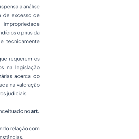
ispensa a análise
ém de excesso de
a impropriedade
ndícios o
prius
da
a e tecnicamente
 que requerem os
os na legislação
nárias acerca do
cada na valoração
s judiciais.
onceituado no
art.
tendo relação com
unstâncias.