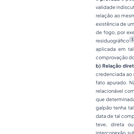
validade indiscu
relação ao mesmo
existência de um
de fogo, por ex
1
residuográfico
aplicada em ta
comprovação
do
b) Relação dire
credenciada ao s
fato apurado. Nã
relacionável com
que determinada 
galpão tenha ta
data de tal comp
teve, direta o
interconexão
su