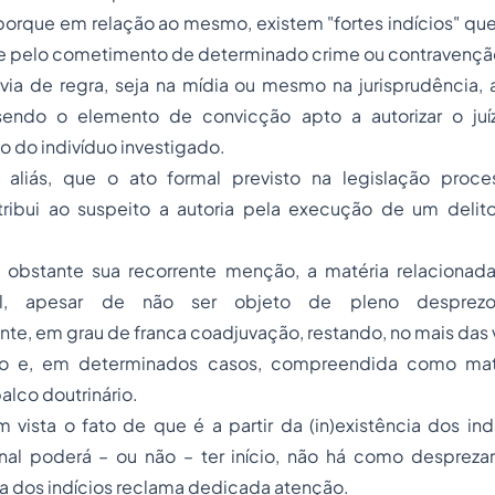
orque em relação ao mesmo, existem "fortes indícios" que
e pelo cometimento de determinado crime ou contravençã
 via de regra, seja na mídia ou mesmo na jurisprudência,
sendo o elemento de convicção apto a autorizar o juíz
o do indivíduo investigado.
 aliás, que o ato formal previsto na legislação proce
tribui ao suspeito a autoria pela execução de um deli
 obstante sua recorrente menção, a matéria relacionada
l, apesar de não ser objeto de pleno desprezo,
te, em grau de franca coadjuvação, restando, no mais das 
io e, em determinados casos, compreendida como ma
alco doutrinário.
vista o fato de que é a partir da (in)existência dos ind
nal poderá – ou não – ter início, não há como despreza
ca dos indícios reclama dedicada atenção.