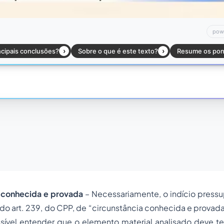
a conhecida e provada
– Necessariamente, o indício pressu
do art. 239, do CPP, de “
circunstância conhecida e provad
sível entender que o elemento material analisado deve te