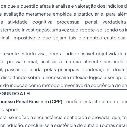
de que a questão afeta à análise e valoração dos indícios d
e avaliação meramente empírica e particular é, para al
da atividade cognitiva processual penal, verdadeir
 sistema de investigação, uma vez que, repete-se, sendo os i
inal, impositivo é que sejam tais elementos cautelos
presente estudo visa, com a indispensável objetividade
e pressa social, analisar a matéria atinente aos indíci
l, passando, ainda pelas principais ponderações doutri
, dissertando sobre a necessária reflexão lógica a ser apli
s de indução como método preventivo da ocorrência de erro
SEGUNDO A LEI
cesso Penal Brasileiro (CPP)
, o
indício
está literalmente c
m dispõe:
ra-se indício a circunstância conhecida e provada, que, 
 por indução, concluir-se a existência de outra ou outras circ