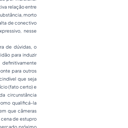
tiva
relação entre
substância, morto
falta de conectivo
xpressivo, nesse
ra de dúvidas, o
idão para induzir
 definitivamente
ponte para outros
cindível que seja
ício (
fato certo
) e
da circunstância
omo qualificá-la
o em que câmeras
 cena de estupro
mercado próximo