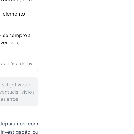
um elemento
do-se sempre a
a verdade
artificial do Jus.
 subjetividade,
entuais “vícios
es erros.
s deparamos com
 investigação ou