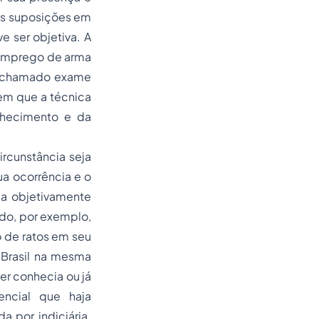
ras suposições em
 ser objetiva. A
 emprego de arma
 o chamado exame
em que a técnica
hecimento
e da
ircunstância seja
ua ocorrência e o
ja objetivamente
ndo, por exemplo,
 de ratos em seu
 Brasil na mesma
er conhecia ou já
encial que haja
a por indiciária.