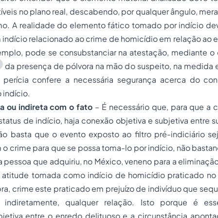
tíveis no plano real, descabendo, por qualquer ângulo, me
. A realidade do elemento fático tomado por indício deve
 indício relacionado ao crime de homicídio em relação ao
emplo, pode se consubstanciar na atestação, mediante
da presença de pólvora na mão do suspeito, na medida 
l perícia confere a necessária segurança acerca do
con
 indício.
ta ou indireta com o fato
–
É necessário que, para que a c
tatus de indício, haja conexão
objetiva
e
subjetiva
entre s
o basta que o evento exposto ao filtro pré-indiciário se
 o crime para que se possa toma-lo por indício, não basta
pessoa que adquiriu, no México, veneno para a eliminação
l atitude tomada como indício de homicídio praticado no
ra, crime este praticado em prejuízo de indivíduo que sequ
u indiretamente, qualquer relação. Isto porque é ess
bjetiva
entre o enredo delituoso e a circunstância apontad