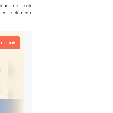
stência do indício
ntes no elemento
Leia mais