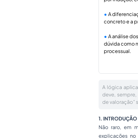
A diferencia
concreto e a 
A análise do
dúvida como mé
processual.
A lógica aplic
deve, sempre, 
de valoração” 
1. INTRODUÇÃO
Não raro, em m
explicações no 