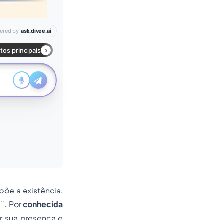
põe a existência,
a
”. Por
conhecida
r sua presença e