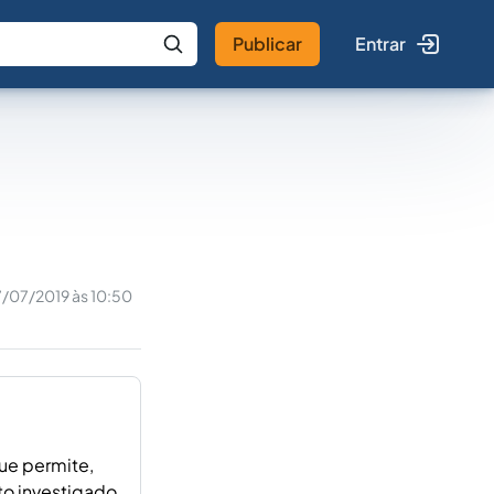
Publicar
Entrar
 IA
Buscar no Jus
/07/2019 às 10:50
ue permite,
to investigado.