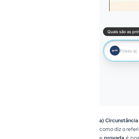
a) Circunstânci
como diz o referi
e
provada
é pos