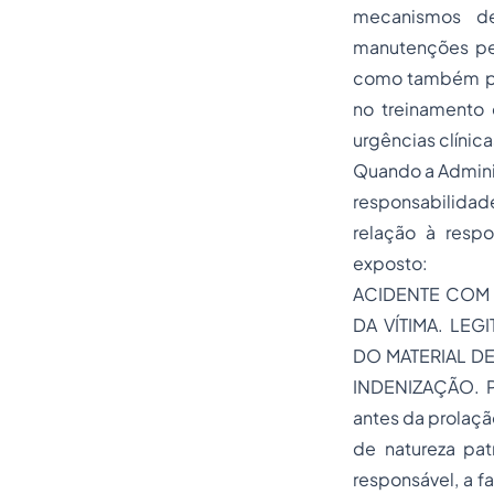
mecanismos de
manutenções per
como também pro
no treinamento
urgências clínic
Quando a Adminis
responsabilidade
relação à respo
exposto:
ACIDENTE COM 
DA VÍTIMA. LEG
DO MATERIAL DE
INDENIZAÇÃO. P
antes da prolação
de natureza pat
responsável, a f