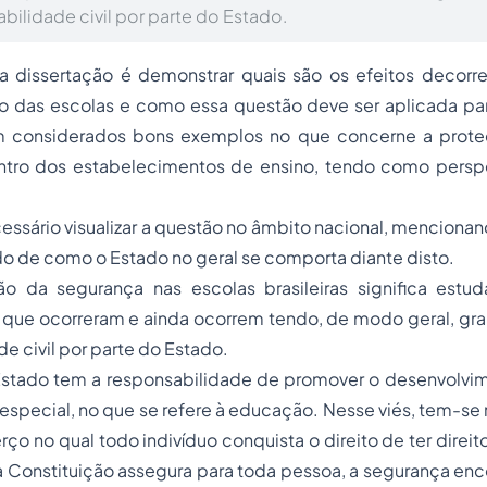
bilidade civil por parte do Estado.
a dissertação é demonstrar quais são os efeitos decorre
o das escolas e como essa questão deve ser aplicada pa
m considerados bons exemplos no que concerne a prote
tro dos estabelecimentos de ensino, tendo como perspe
cessário visualizar a questão no âmbito nacional, mencionan
o de como o Estado no geral se comporta diante disto.
ção da segurança nas escolas brasileiras significa estu
que ocorreram e ainda ocorrem tendo, de modo geral, gr
e civil por parte do Estado.
Estado tem a responsabilidade de promover o desenvolv
special, no que se refere à educação. Nesse viés, tem-se 
ço no qual todo indivíduo conquista o direito de ter direito
 a Constituição assegura para toda pessoa, a segurança enc