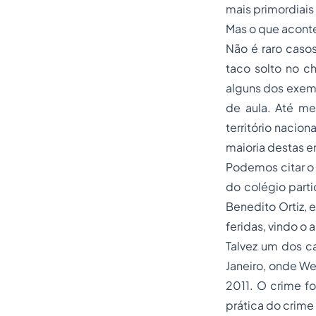
mais primordiais 
Mas o que acont
Não é raro caso
taco solto no c
alguns dos exemp
de aula. Até m
território naci
maioria destas e
Podemos citar o 
do colégio parti
Benedito Ortiz, 
feridas, vindo o 
Talvez um dos c
Janeiro, onde We
2011. O crime f
prática do crime