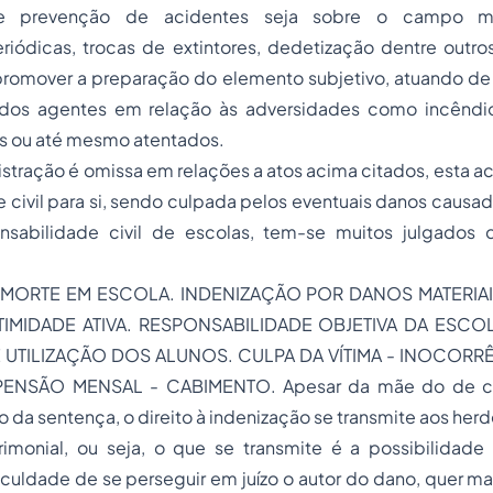
 prevenção de acidentes seja sobre o campo mat
iódicas, trocas de extintores, dedetização dentre outr
mover a preparação do elemento subjetivo, atuando de 
 dos agentes em relação às adversidades como incêndio
as ou até mesmo atentados.
tração é omissa em relações a atos acima citados, esta a
 civil para si, sendo culpada pelos eventuais danos causad
nsabilidade civil de escolas, tem-se muitos julgados
MORTE EM ESCOLA. INDENIZAÇÃO POR DANOS MATERIAI
ITIMIDADE ATIVA. RESPONSABILIDADE OBJETIVA DA ESC
 UTILIZAÇÃO DOS ALUNOS. CULPA DA VÍTIMA - INOCORR
ENSÃO MENSAL - CABIMENTO. Apesar da mãe do de cuj
 da sentença, o direito à indenização se transmite aos herde
rimonial, ou seja, o que se transmite é a possibilidade
aculdade de se perseguir em juízo o autor do dano, quer ma