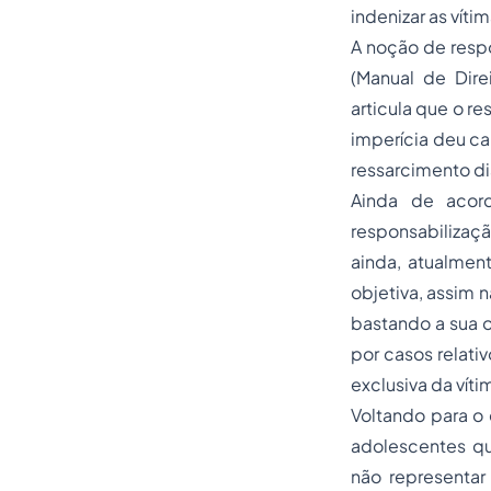
indenizar as vít
A noção de respo
(Manual de Direi
articula que o r
imperícia deu ca
ressarcimento di
Ainda de acord
responsabilizaç
ainda, atualmen
objetiva, assim 
bastando a sua o
por casos relati
exclusiva da víti
Voltando para o 
adolescentes q
não representar