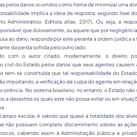
imas pelos danos ocorridos como forma de minimizar uma dor
nsabilidade implica a ideia de resposta, segundo José do
to Administrativo. Editora atlas. 2017). Ou seja, a respo
esponsável que dolosamente, ou aquele que por negligênci
usa ao dano, responda por este perante a ordem jurídica a 
ante da perda sofrida pelo outro lado.
o com o autor citado, modernamente, o direito pos
ão civil do Estado pelos danos que seus agentes causem a
te tem-se constituída que tal responsabilidade do Estad
não importando, a verificação de culpa do agente em relaçã
corrência. No sistema brasileiro, no entanto, o Estado não 
vos a desastres os quais este não possa evitar ou em situaç
ma.
campo escolar, é sabido que quase a totalidade dos aluno
ue não possuem completo discernimento sobres as açõ
 riscos, cabendo assim à Administração pública e priv