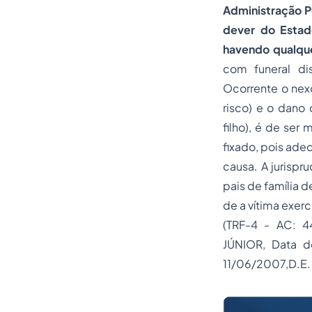
Administração P
dever do Estad
havendo qualque
com funeral di
Ocorrente o nex
risco) e o dano
filho), é de ser
fixado, pois ade
causa. A jurispr
pais de família 
de a vítima exer
(TRF-4 - AC: 
JÚNIOR, Data d
11/06/2007,D.E.