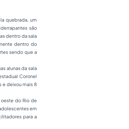
ela quebrada, um
iderrapantes são
as dentro da sala
mente dentro do
rtes sendo que a
s alunas da sala
estadual Coronel
s e deixou mais 8
 oeste do Rio de
 adolescentes em
litadores para a