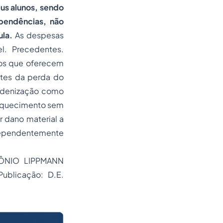
us alunos, sendo
pendências, não
ula.
As despesas
l. Precedentes.
tos que oferecem
ntes da perda do
indenização como
nriquecimento sem
r dano material a
independentemente
TÔNIO LIPPMANN
ublicação: D.E.