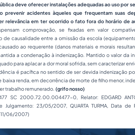
ública deve oferecer instalações adequadas ao uso por se
o prevenir acidentes àqueles que frequentam suas de
r relevância em ter ocorrido o fato fora do horário de a
spensam comprovação, se fixadas em valor compatíve
o de causalidade entre a omissão da escola (equipamen
 causado ao requerente (danos materiais e morais resulta
 mantida a condenação à indenização. Mantido o valor da 
quado para aplacar a dor moral sofrida, sem caracterizar e
udência é pacífica no sentido de ser devida indenização po
de baixa renda, em decorrência de morte de filho menor, 
cer trabalho remunerado.
(grifo nosso)
4477 SC 2000.72.00.004477-0, Relator: EDGARD AN
e Julgamento: 23/05/2007, QUARTA TURMA, Data de P
 11/06/2007)