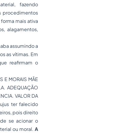
erial, fazendo
os procedimentos
forma mais ativa
s, alagamentos,
caba assumindo a
os as vítimas. Em
 que reafirmam o
S E MORAIS MÃE
OLA. ADEQUAÇÃO
ÊNCIA. VALOR DA
us ter falecido
iros, pois direito
 de se acionar o
terial ou moral.
A