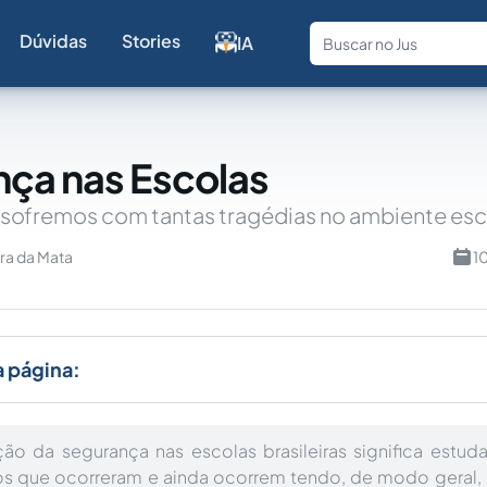
Dúvidas
Stories
IA
Fale com a
ça nas Escolas
 sofremos com tantas tragédias no ambiente esc
ra da Mata
1
a página:
ação da segurança nas escolas brasileiras significa estud
s que ocorreram e ainda ocorrem tendo, de modo geral, 