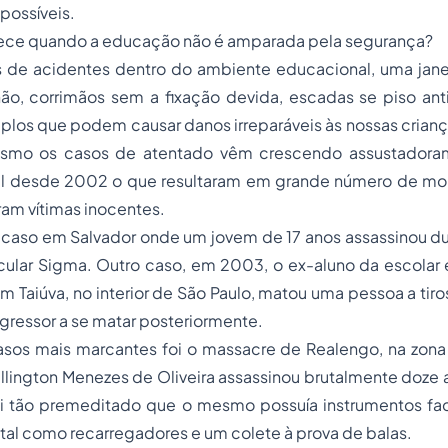
possíveis.
ece quando a educação não é amparada pela segurança?
s de acidentes dentro do ambiente educacional, uma jan
hão, corrimãos sem a fixação devida, escadas se piso ant
los que podem causar danos irreparáveis às nossas crianç
esmo os casos de atentado vêm crescendo assustadora
onal desde 2002 o que resultaram em grande número de mo
ram vítimas inocentes.
caso em Salvador onde um jovem de 17 anos assassinou dua
cular Sigma. Outro caso, em 2003, o ex-aluno da escolar 
em Taiúva, no interior de São Paulo, matou uma pessoa a tiro
agressor a se matar posteriormente.
asos mais marcantes foi o massacre de Realengo, na zona
llington Menezes de Oliveira assassinou brutalmente doze
oi tão premeditado que o mesmo possuía instrumentos faci
 tal como recarregadores e um colete à prova de balas.