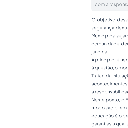
com a responsa
O objetivo dess
segurança dentr
Municípios seja
comunidade den
jurídica.
A princípio, é ne
à questão, o mod
Tratar da situa
acontecimentos 
a responsabilidad
Neste ponto, o 
modo sadio, em e
educação é o ber
garantias a qual