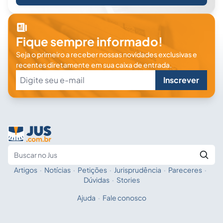
Fique sempre informado!
Seja o primeiro a receber nossas novidades exclusivas e
recentes diretamente em sua caixa de entrada.
Inscrever
Artigos
·
Notícias
·
Petições
·
Jurisprudência
·
Pareceres
·
Fale com a IA
Buscar no Jus
Dúvidas
·
Stories
Ajuda
·
Fale conosco