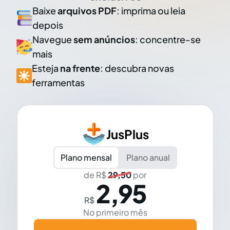
Baixe
arquivos PDF
: imprima ou leia
depois
Navegue
sem anúncios
: concentre-se
mais
Esteja
na frente
: descubra novas
ferramentas
JusPlus
Plano mensal
Plano anual
de R$
29,50
por
2,95
R$
No primeiro mês