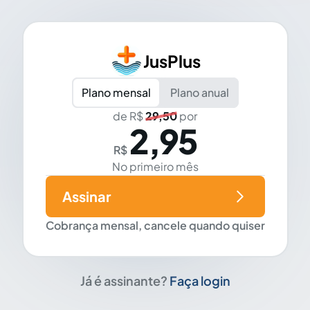
JusPlus
Plano mensal
Plano anual
de R$
29,50
por
2,95
R$
No primeiro mês
Assinar
Cobrança mensal, cancele quando quiser
Já é assinante?
Faça login