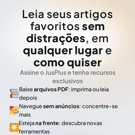
Leia seus artigos
favoritos
sem
distrações
, em
qualquer lugar
e
como quiser
Assine o JusPlus e tenha recursos
exclusivos
Baixe
arquivos PDF
: imprima ou leia
depois
Navegue
sem anúncios
: concentre-se
mais
Esteja
na frente
: descubra novas
ferramentas