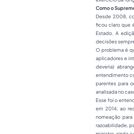
Como o Supremo 
Desde 2008, co
ficou claro que
Estado. A ediçã
decisões sempr
O problema é qu
aplicadores e in
deveria) abran
entendimento con
parentes para o
analisada no ca
Esse foi o enten
em 2014, ao rec
nomeação para c
razoabilidade, p
ministro ainda 