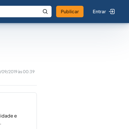
Publicar
Entrar
 IA
Buscar no Jus
1/09/2019 às 00:39
lidade e
.