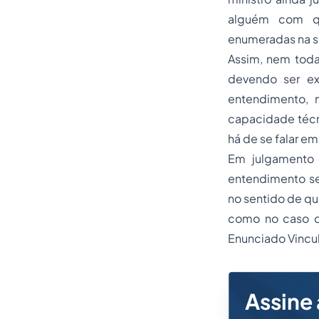
alguém com qua
enumeradas na sú
Assim, nem toda
devendo ser ex
entendimento, 
capacidade técni
há de se falar e
Em julgamento 
entendimento se
no sentido de qu
como no caso co
Enunciado Vincul
Assine 