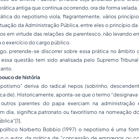
prática antiga que continua ocorrendo, ora de forma velada, 
rática do nepotismo viola, flagrantemente, vários princípio
tuação da Administração Pública, entre eles o princípio d
égios em virtude das relações de parentesco, não levando 
o exercício do cargo público.
igo, pretende-se discorrer sobre essa prática no âmbito 
essa questão tem sido analisada pelo Supremo Tribuna
tanto.
ouco de história
potismo” deriva do radical
nepos
(sobrinho, descendent
ica de). Historicamente, aponta-se que o termo “designava
 outros parentes do papa exerciam na administração ec
m dia, significa patronato ou favoritismo na nomeação do
ública”
[1]
.
a político Norberto Bobbio (1997) o nepotismo é uma for
do o autor, da prática de “concessão de empregos ou co