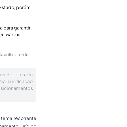
 Estado, porém
 para garantir
scussão na
artificial do Jus.
dos Poderes do
ara a unificação
sicionamentos
 tema recorrente
namento jurídico