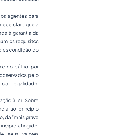
dos agentes para
rece claro que a
da à garantia da
am os requisitos
mples condição do
ídico pátrio, por
r observados pelo
 da legalidade,
ação à lei. Sobre
cia ao princípio
o, da “mais grave
ncípio atingido,
de seus valores