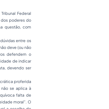
Tribunal Federal
r dos poderes do
ssa questão, com
dúvidas entre os
não deve (ou não
tros defendem o
idade de indicar
uta, devendo ser
crática proferida
 não se aplica à
quívoca falta de
neidade moral”. O
vel a escolha de