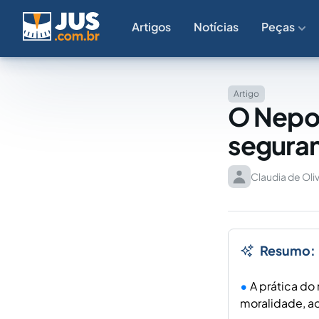
Artigos
Notícias
Peças
Artigo
O Nepot
seguran
Claudia de Oli
Resumo:
A prática do
moralidade, a