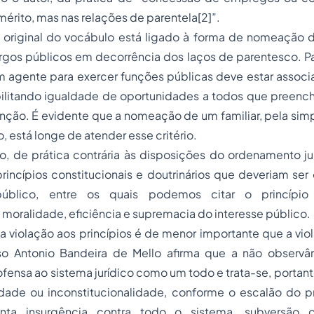
érito, mas nas relações de parentela
[2]
”.
o original do vocábulo está ligado à forma de nomeação 
gos públicos em decorrência dos laços de parentesco. Pa
agente para exercer funções públicas deve estar associa
bilitando igualdade de oportunidades a todos que preench
unção. É evidente que a nomeação de um familiar, pela si
, está longe de atender esse critério.
to, de prática contrária às disposições do ordenamento jur
princípios constitucionais e doutrinários que deveriam se
público, entre os quais podemos citar o princípio
moralidade, eficiência e supremacia do interesse público.
violação aos princípios é de menor importante que a viol
o Antonio Bandeira de Mello afirma que a não observân
fensa ao sistema jurídico como um todo e trata-se, portant
dade ou inconstitucionalidade, conforme o escalão do pri
nta insurgência contra todo o sistema, subversão 