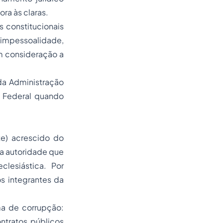
ora às claras.
s constitucionais
a impessoalidade,
em consideração a
da Administração
l Federal quando
e) acrescido do
 a autoridade que
lesiástica. Por
s integrantes da
ma de corrupção:
ntratos públicos