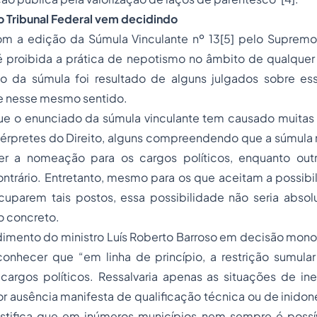
Tribunal Federal vem decidindo
m a edição da Súmula Vinculante nº 13
[5]
pelo Supremo 
 é proibida a prática de nepotismo no âmbito de qualque
o da súmula foi resultado de alguns julgados sobre e
e nesse mesmo sentido.
e o enunciado da súmula vinculante tem causado muitas 
térpretes do Direito, alguns compreendendo que a súmula 
ger a nomeação para os cargos políticos, enquanto ou
trário. Entretanto, mesmo para os que aceitam a possibil
cuparem tais postos, essa possibilidade não seria absol
so concreto.
dimento do ministro Luís Roberto Barroso em decisão mono
onhecer que “em linha de princípio, a restrição sumular
argos políticos. Ressalvaria apenas as situações de ine
or ausência manifesta de qualificação técnica ou de inido
justifica que em inúmeros municípios nem sempre é possí