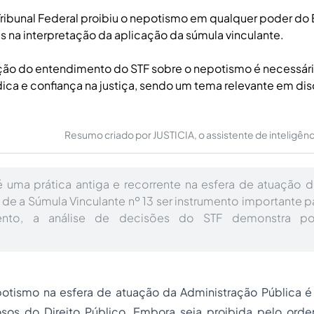
ibunal Federal proibiu o nepotismo em qualquer poder do
s na interpretação da aplicação da súmula vinculante.
ção do entendimento do STF sobre o nepotismo é necessária
dica e confiança na justiça, sendo um tema relevante em di
Resumo criado por JUSTICIA, o assistente de inteligência 
 uma prática antiga e recorrente na esfera de atuação 
de a Súmula Vinculante nº 13 ser instrumento importante p
nto, a análise de decisões do STF demonstra po
potismo na esfera de atuação da Administração Pública é
osos do Direito Público. Embora seja proibida pelo orde