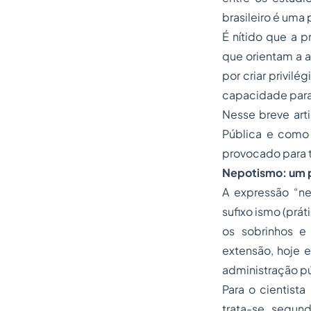
brasileiro é uma 
É nítido que a p
que orientam a a
por criar privil
capacidade para 
Nesse breve art
Pública e como 
provocado para 
Nepotismo: um p
A expressão “ne
sufixo
ismo
(prát
os sobrinhos e
extensão, hoje e
administração p
Para o cientist
trata-se, segun