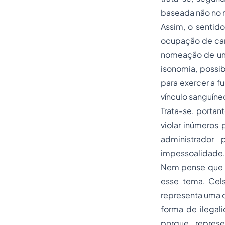
baseada não no m
Assim, o sentid
ocupação de car
nomeação de um 
isonomia, possi
para exercer a f
vínculo sanguíneo
Trata-se, portan
violar inúmeros 
administrador 
impessoalidade, 
Nem pense que a 
esse tema, Cels
representa uma o
forma de ilegali
porque represe