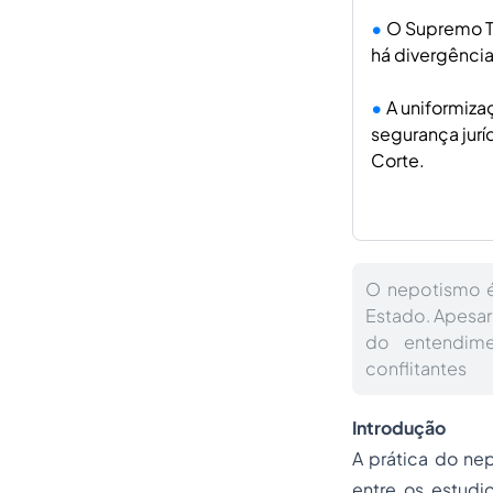
O Supremo Tr
há divergência
A uniformiza
segurança jurí
Corte.
O nepotismo é
Estado. Apesar 
do entendime
conflitantes
Introdução
A prática do ne
entre os estudi