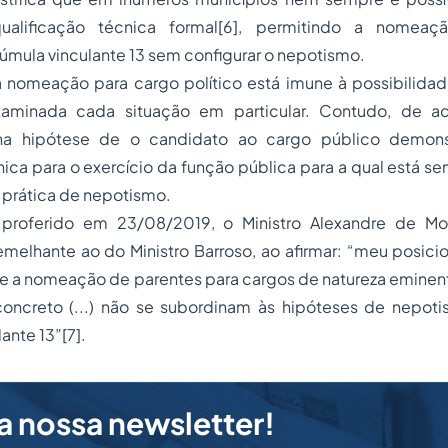
lificação técnica formal
[6]
, permitindo a nomeaç
mula vinculante 13 sem configurar o nepotismo.
 nomeação para cargo político está imune à possibilida
aminada cada situação em particular. Contudo, de 
na hipótese de o candidato ao cargo público demons
ca para o exercício da função pública para a qual está s
m prática de nepotismo.
proferido em 23/08/2019, o Ministro Alexandre de Mo
melhante ao do Ministro Barroso, ao afirmar: “meu posici
e a nomeação de parentes para cargos de natureza eminent
ncreto (...) não se subordinam às hipóteses de nepoti
ante 13”
[7]
.
a nossa newsletter!