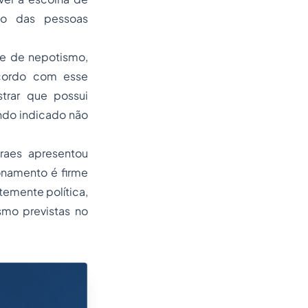
ão das pessoas
de de nepotismo,
acordo com esse
trar que possui
endo indicado não
raes apresentou
onamento é firme
emente política,
smo previstas no