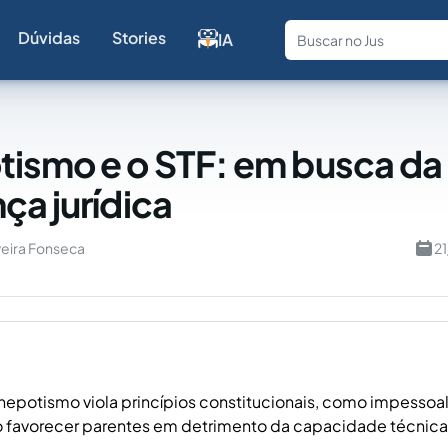
Dúvidas
Stories
IA
Fale com a
ismo e o STF: em busca da
ça jurídica
veira Fonseca
2
 nepotismo viola princípios constitucionais, como impessoa
o favorecer parentes em detrimento da capacidade técnica