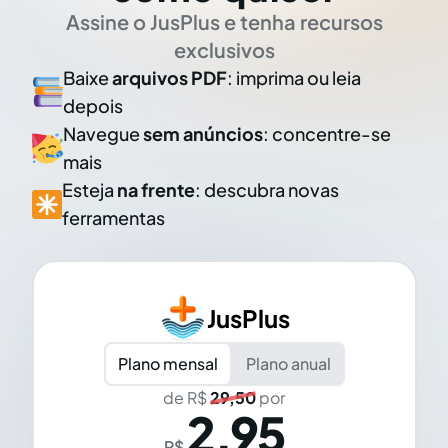
Assine o JusPlus e tenha recursos
exclusivos
Baixe
arquivos PDF
: imprima ou leia
depois
Navegue
sem anúncios
: concentre-se
mais
Esteja
na frente
: descubra novas
ferramentas
JusPlus
Plano mensal
Plano anual
de R$
29,50
por
2,95
R$