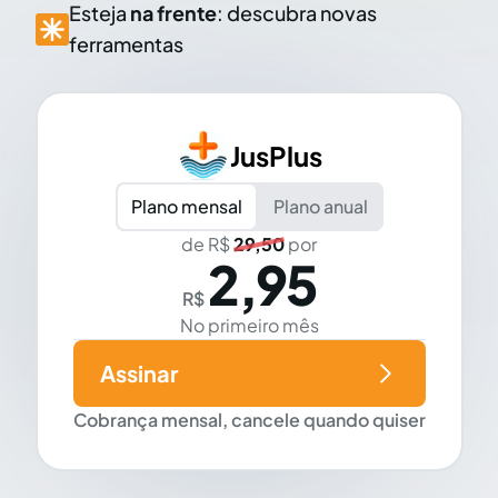
Esteja
na frente
: descubra novas
ferramentas
JusPlus
Plano mensal
Plano anual
de R$
29,50
por
2,95
R$
No primeiro mês
Assinar
Cobrança mensal, cancele quando quiser