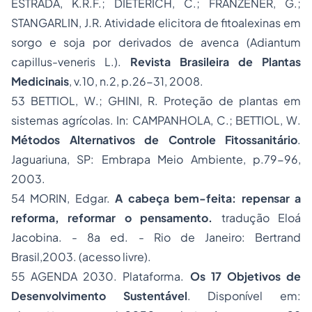
ESTRADA, K.R.F.; DIETERICH, C.; FRANZENER, G.;
STANGARLIN, J.R. Atividade elicitora de fitoalexinas em
sorgo e soja por derivados de avenca (Adiantum
capillus-veneris L.).
Revista Brasileira de Plantas
Medicinais
, v.10, n.2, p.26-31, 2008.
53 BETTIOL, W.; GHINI, R. Proteção de plantas em
sistemas agrícolas. In: CAMPANHOLA, C.; BETTIOL, W.
Métodos Alternativos de Controle Fitossanitário
.
Jaguariuna, SP: Embrapa Meio Ambiente, p.79-96,
2003.
54 MORIN, Edgar.
A cabeça bem-feita: repensar a
reforma, reformar o pensamento.
tradução Eloá
Jacobina. - 8a ed. - Rio de Janeiro: Bertrand
Brasil,2003. (acesso livre).
55 AGENDA 2030. Plataforma.
Os 17 Objetivos de
Desenvolvimento Sustentável
. Disponível em: