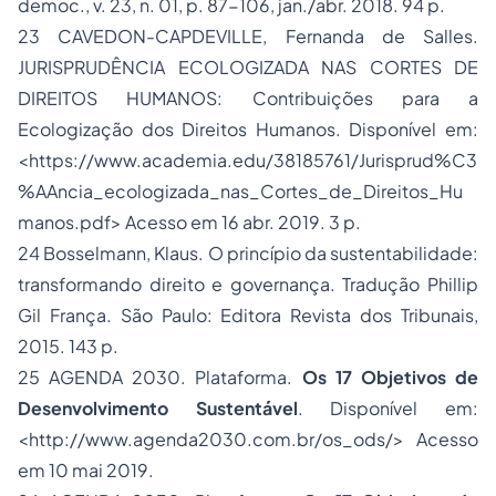
democ., v. 23, n. 01, p. 87-106, jan./abr. 2018. 94 p.
23 CAVEDON-CAPDEVILLE, Fernanda de Salles.
JURISPRUDÊNCIA ECOLOGIZADA NAS CORTES DE
DIREITOS HUMANOS: Contribuições para a
Ecologização dos Direitos Humanos. Disponível em:
<https://www.academia.edu/38185761/Jurisprud%C3
%AAncia_ecologizada_nas_Cortes_de_Direitos_Hu
manos.pdf> Acesso em 16 abr. 2019. 3 p.
24 Bosselmann, Klaus. O princípio da sustentabilidade:
transformando direito e governança. Tradução Phillip
Gil França. São Paulo: Editora Revista dos Tribunais,
2015. 143 p.
25 AGENDA 2030. Plataforma.
Os 17 Objetivos de
Desenvolvimento Sustentável
. Disponível em:
<http://www.agenda2030.com.br/os_ods/> Acesso
em 10 mai 2019.