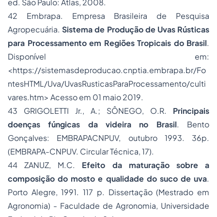
ed. São Paulo: Atlas, 2008.
42 Embrapa. Empresa Brasileira de Pesquisa
Agropecuária.
Sistema de Produção de Uvas Rústicas
para Processamento em Regiões Tropicais do Brasil
.
Disponível em:
<https://sistemasdeproducao.cnptia.embrapa.br/Fo
ntesHTML/Uva/UvasRusticasParaProcessamento/culti
vares.htm> Acesso em 01 maio 2019.
43 GRIGOLETTI Jr., A.; SÔNEGO, O.R.
Principais
doenças fúngicas da videira no Brasil
. Bento
Gonçalves: EMBRAPACNPUV, outubro 1993. 36p.
(EMBRAPA-CNPUV. Circular Técnica, 17).
44 ZANUZ, M.C.
Efeito da maturação sobre a
composição do mosto e qualidade do suco de uva
.
Porto Alegre, 1991. 117 p. Dissertação (Mestrado em
Agronomia) - Faculdade de Agronomia, Universidade