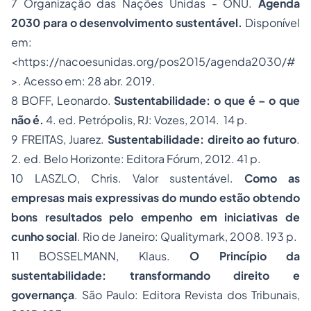
7 Organização das Nações Unidas - ONU.
Agenda
2030 para o desenvolvimento sustentável.
Disponível
em:
<https://nacoesunidas.org/pos2015/agenda2030/#
>. Acesso em: 28 abr. 2019.
8 BOFF, Leonardo.
Sustentabilidade: o que é – o que
não é.
4. ed. Petrópolis, RJ: Vozes, 2014. 14 p.
9 FREITAS, Juarez.
Sustentabilidade: direito ao futuro
.
2. ed. Belo Horizonte: Editora Fórum, 2012. 41 p.
10 LASZLO, Chris. Valor sustentável.
Como as
empresas mais expressivas do mundo estão obtendo
bons resultados pelo empenho em iniciativas de
cunho social
. Rio de Janeiro: Qualitymark, 2008. 193 p.
11 BOSSELMANN, Klaus.
O Princípio da
sustentabilidade: transformando direito e
governança
. São Paulo: Editora Revista dos Tribunais,