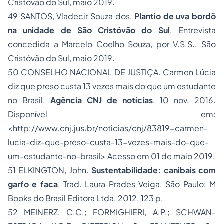
Cristóvão do Sul, maio 2019.
49 SANTOS, Vladecir Souza dos.
Plantio de uva bordô
na unidade de São Cristóvão do Sul
. Entrevista
concedida a Marcelo Coelho Souza, por V.S.S.. São
Cristóvão do Sul, maio 2019.
50 CONSELHO NACIONAL DE JUSTIÇA. Carmen Lúcia
diz que preso custa 13 vezes mais do que um estudante
no Brasil.
Agência CNJ de notícias
, 10 nov. 2016.
Disponível em:
<http://www.cnj.jus.br/noticias/cnj/83819-carmen-
lucia-diz-que-preso-custa-13-vezes-mais-do-que-
um-estudante-no-brasil> Acesso em 01 de maio 2019.
51 ELKINGTON, John.
Sustentabilidade: canibais com
garfo e faca
. Trad. Laura Prades Veiga. São Paulo: M
Books do Brasil Editora Ltda. 2012. 123 p.
52 MEINERZ, C.C.; FORMIGHIERI, A.P.; SCHWAN-