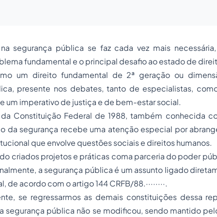
na segurança pública se faz cada vez mais necessária,
lema fundamental e o principal desafio ao estado de direito
mo um direito fundamental de 2ª geração ou dimens
blica, presente nos debates, tanto de especialistas, co
de um imperativo de justiça e de bem-estar social.
 da
Constituição Federal
de 1988, também conhecida 
ão da segurança recebe uma atenção especial por abrang
titucional que envolve questões sociais e direitos humanos.
do criados projetos e práticas coma parceria do poder pú
ionalmente, a segurança pública é um assunto ligado diret
al, de acordo com o artigo
144
CRFB/88
.········.
te, se regressarmos as demais constituições dessa rep
a segurança pública não se modificou, sendo mantido pelo