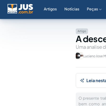
Artigos
Notícias
Peças
Artigo
A desce
Uma analise d
Luciano Jose M
Leia nest
O presente tra
bem como anal