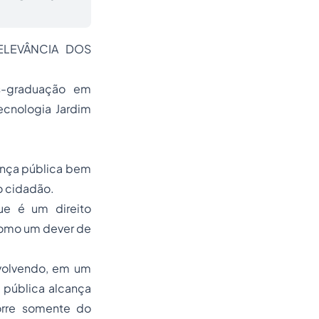
ELEVÂNCIA DOS
s-graduação em
ecnologia Jardim
ança pública bem
o cidadão.
que é um direito
como um dever de
nvolvendo, em um
 pública alcança
corre somente do