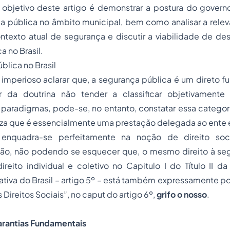
 objetivo deste artigo é demonstrar a postura do governo
a pública no âmbito municipal, bem como analisar a relev
ntexto atual de segurança e discutir a viabilidade de de
a no Brasil.
blica no Brasil
imperioso aclarar que, a segurança pública é um direto f
r da doutrina não tender a classificar objetivamente 
 paradigmas, pode-se, no entanto, constatar essa catego
reza que é essencialmente uma prestação delegada ao ente e
 enquadra-se perfeitamente na noção de direito so
o, não podendo se esquecer que, o mesmo direito à se
reito individual e coletivo no Capitulo I do Título II d
tiva do Brasil
– artigo
5º
– está também expressamente posi
os Direitos Sociais”, no caput do artigo
6º
,
grifo o nosso
.
arantias Fundamentais