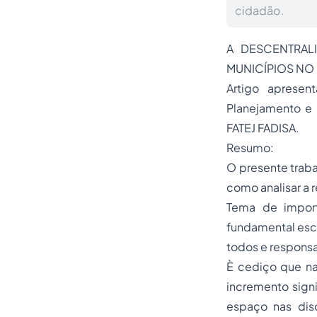
cidadão.
A DESCENTRAL
MUNICÍPIOS NO
Artigo apresen
Planejamento e 
FATEJ FADISA.
Resumo:
O presente traba
como analisar a 
Tema de importa
fundamental esc
todos e respons
È cediço que na
incremento signi
espaço nas disc