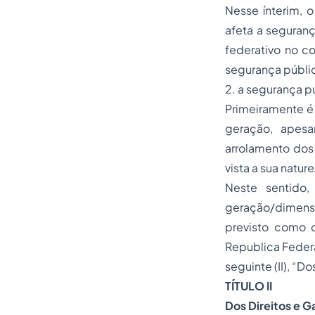
Nesse ínterim, o
afeta a seguranç
federativo no co
segurança públic
2. a segurança pú
Primeiramente é 
geração, apesa
arrolamento dos
vista a sua natu
Neste sentido,
geração/dimensã
previsto como di
Republica Federa
seguinte (II), “D
TÍTULO II
Dos Direitos e G