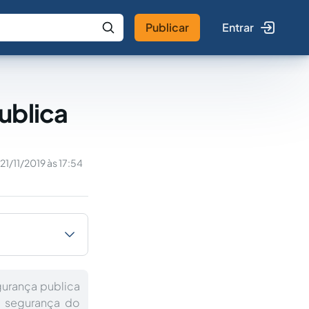
Publicar
Entrar
 IA
Buscar no Jus
ublica
21/11/2019 às 17:54
gurança publica
a segurança do