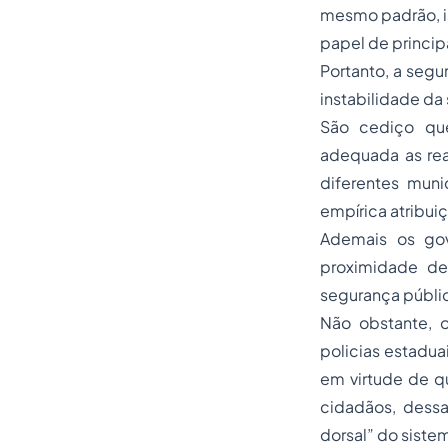
mesmo padrão, is
papel de princip
Portanto, a segu
instabilidade d
São cediço que
adequada as rea
diferentes muni
empírica atribui
Ademais os gov
proximidade de
segurança públi
Não obstante, 
policias estadua
em virtude de q
cidadãos, dessa
dorsal” do siste