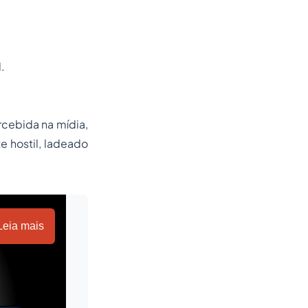
.
rcebida na mídia,
 hostil, ladeado
Leia mais