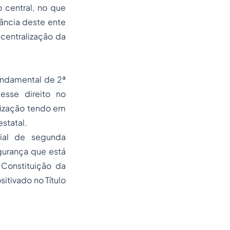
 central, no que
ância deste ente
scentralização da
undamental de 2ª
esse direito no
rização tendo em
statal.
cial de segunda
gurança que está
a
Constituição da
tivado no Título