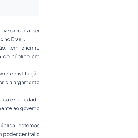
 passando a ser
 no Brasil.
ão, tem enorme
mo do público em
como
constituição
er o alargamento
blico e sociedade
amente ao governo
ública, notemos
 poder central o