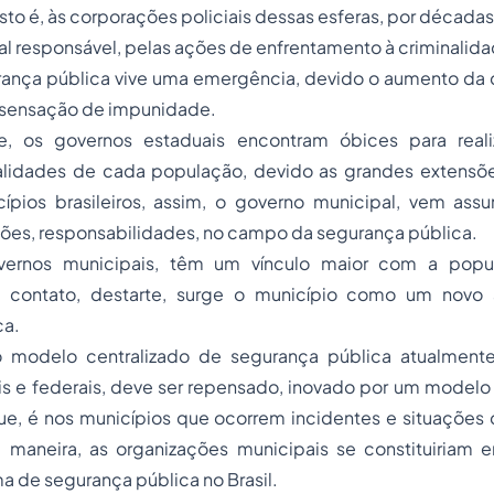
to é, às corporações policiais dessas esferas, por década
al responsável, pelas ações de enfrentamento à criminalidad
rança pública vive uma emergência, devido o aumento da c
a sensação de impunidade.
, os governos estaduais encontram óbices para real
lidades de cada população, devido as grandes extensões 
cípios brasileiros, assim, o governo municipal, vem as
ções, responsabilidades, no campo da segurança pública.
ernos municipais, têm um vínculo maior com a popu
 contato, destarte, surge o município como um novo 
ca.
o modelo centralizado de segurança pública atualmente
is e federais, deve ser repensado, inovado por um modelo
ue, é nos municípios que ocorrem incidentes e situações
 maneira, as organizações municipais se constituiriam
ma de segurança pública no Brasil.