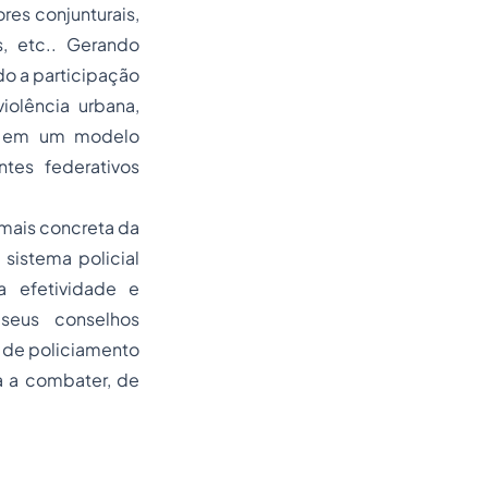
es conjunturais,
s, etc.. Gerando
o a participação
iolência urbana,
ra em um modelo
tes federativos
 mais concreta da
sistema policial
a efetividade e
 seus conselhos
 de policiamento
a a combater, de