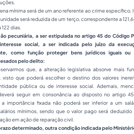
cuções.
ena mínima será de um ano referente ao crime específico, 
unidade será reduzida de um terço, correspondente a 121,66
 122 dias.
ão pecuniária, a ser estipulada no artigo
45
do
Código P
interesse social, a ser indicada pelo juízo da execu
nte, como função proteger bens jurídicos iguais ou
esados pelo delito:
servarmos que, a alteração legislativa absorve mais fu
 visto que poderá escolher o destino dos valores inere
ntidade pública ou de interesse social. Ademais, menc
 deverá seguir em consonância ao disposto no artigo
45
a importância fixada não poderá ser inferior a um sal
salários mínimos, sendo que o valor pago será deduzid
ação em ação de reparação civil.
prazo determinado, outra condição indicada pelo Ministér