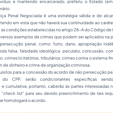
ividuo e mantendo encarcerado, preferiu o Estado (em
rário.
stiça Penal Negociada é uma estratégia válida e de alc
tendo em vista que não haverá sua continuidade ao caráte
 as condições estabelecidas no artigo
28-A
do
Código de 
iversos exemplos de crimes que podem ser aplicados na pr
ersecução penal, como: furto, dano, apropriação indébi
da falsa, falsidade ideológica, peculato, concussão, cor
, crimes licitatórios, tributários,
crimes contra o sistema fi
 de dinheiro e crime de organização criminosa.
uisitos para a concessão do acordo de não persecução pe
, do
CPP
, serão condicionantes especificas send
a
e
cumulativa
, portanto, caberão às partes interessadas n
 “
check list
” para seu devido preenchimento de tais requ
 que homologará o acordo.