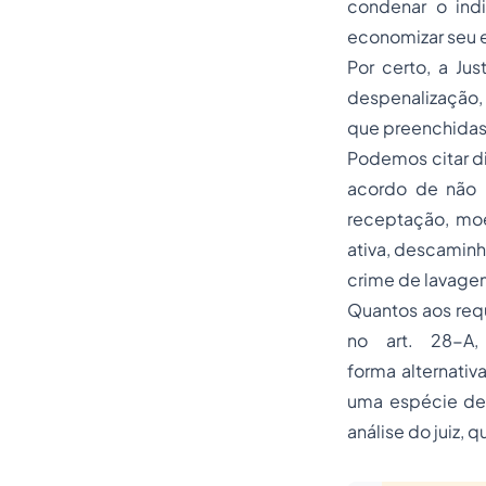
condenar o ind
economizar seu e
Por certo, a Ju
despenalização, 
que preenchidas
Podemos citar d
acordo de não p
receptação, moe
ativa, descaminho
crime de lavagem
Quantos aos req
no art.
28-A
forma
alternativ
uma espécie de
análise do juiz,