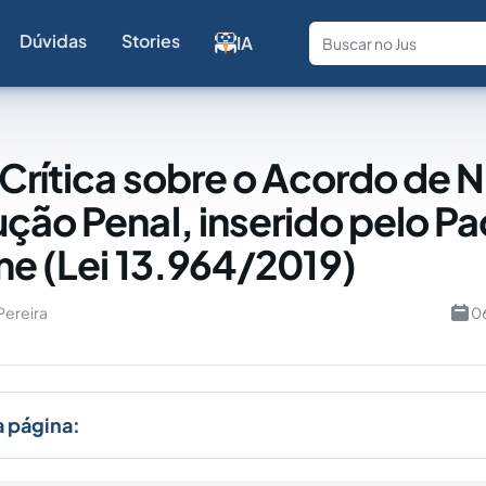
Dúvidas
Stories
IA
Fale com a
 Crítica sobre o Acordo de 
ção Penal, inserido pelo P
me (Lei 13.964/2019)
Pereira
0
a página: