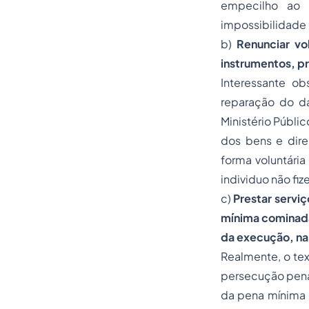
empecilho ao 
impossibilidade
b)
Renunciar vo
instrumentos, p
Interessante o
reparação do da
Ministério Públi
dos bens e dire
forma voluntária
individuo não fi
c)
Prestar servi
mínima cominada 
da execução, na
Realmente, o tex
persecução penal
da pena mínima 