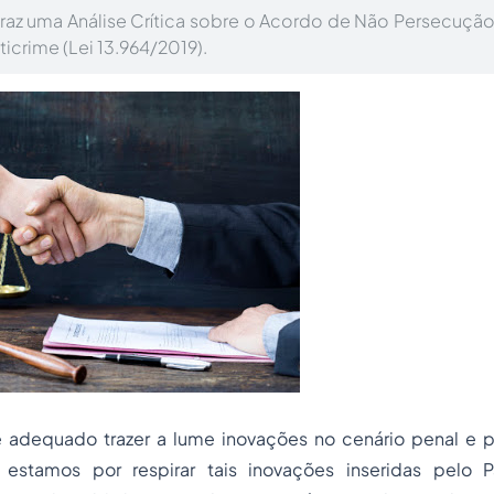
traz uma Análise Crítica sobre o Acordo de Não Persecução 
icrime (Lei 13.964/2019).
e adequado trazer a lume inovações no cenário penal e p
estamos por respirar tais inovações inseridas pelo P