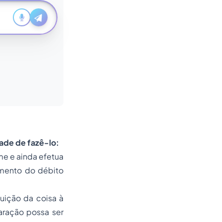
dade de fazê-lo:
me e ainda efetua
amento do débito
uição da coisa à
paração possa ser