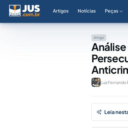
Artigos
Notícias
Peças
Artigo
Análise
Persecu
Anticri
Luiz Fernando 
Leia nest