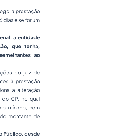
logo, a prestação
 dias e se for um
enal
, a entidade
ção, que tenha,
 semelhantes ao
nções do juiz de
ntes à prestação
iona a alteração
do
CP
, no qual
ário mínimo, nem
o do montante de
io Público, desde