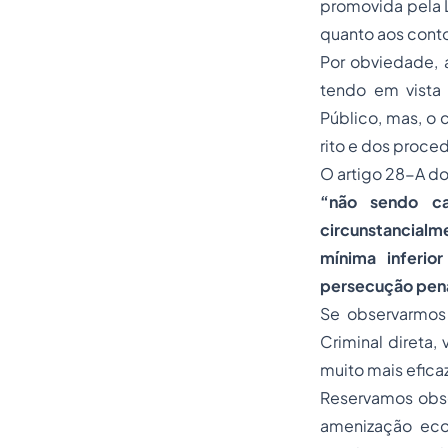
promovida pela 
quanto aos conto
Por obviedade, 
tendo em vista 
Público, mas, o c
rito e dos proce
O artigo
28-A
d
“não sendo ca
circunstancialme
mínima inferio
persecução pen
Se observarmos
Criminal direta
muito mais efica
Reservamos obse
amenização eco