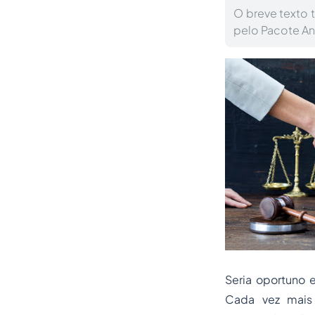
O breve texto 
pelo Pacote Ant
Seria oportuno 
Cada vez mais 