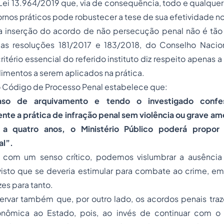
Lei
13.964
/2019 que, via de consequência, todo e qualquer 
rnos práticos pode robustecer a tese de sua efetividade no
a inserção do acordo de não persecução penal não é tão
as resoluções 181/2017 e 183/2018, do Conselho Nacion
ritério essencial do referido instituto diz respeito apenas
dimentos a serem aplicados na prática.
o
Código de Processo Penal
estabelece que:
so de arquivamento e tendo o investigado conf
nte a prática de infração penal sem violência ou grave a
r a quatro anos, o Ministério Público poderá propo
al”.
 com um senso crítico, podemos vislumbrar a ausência 
, visto que se deveria estimular para combate ao crime, 
zes para tanto.
rvar também que, por outro lado, os acordos penais tr
nômica ao Estado, pois, ao invés de continuar com o 