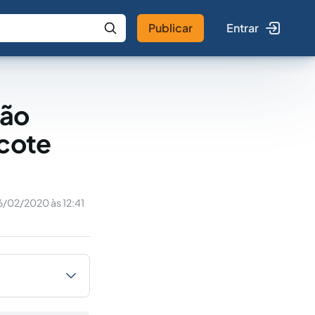
Publicar
Entrar
 IA
Buscar no Jus
Não
acote
6/02/2020 às 12:41