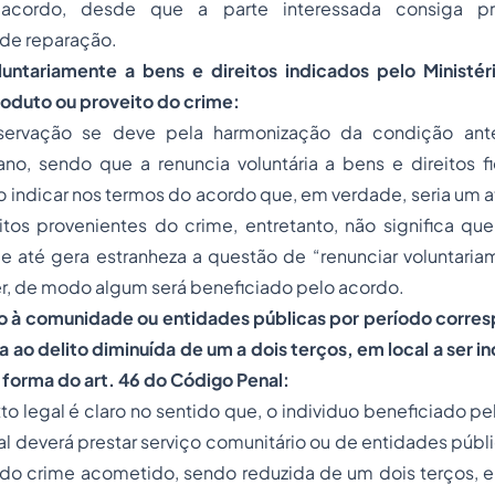
acordo, desde que a parte interessada consiga pro
 de reparação.
luntariamente a bens e direitos indicados pelo Ministé
roduto ou proveito do crime:
bservação se deve pela harmonização da condição anter
no, sendo que a renuncia voluntária a bens e direitos 
co indicar nos termos do acordo que, em verdade, seria um a
itos provenientes do crime, entretanto, não significa qu
 e até gera estranheza a questão de “renunciar voluntaria
zer, de modo algum será beneficiado pelo acordo.
ço à comunidade ou entidades públicas por período corre
ao delito diminuída de um a dois terços, em local a ser in
 forma do art.
46
do
Código Penal
:
to legal é claro no sentido que, o individuo beneficiado p
 deverá prestar serviço comunitário ou de entidades públ
do crime acometido, sendo reduzida de um dois terços, e