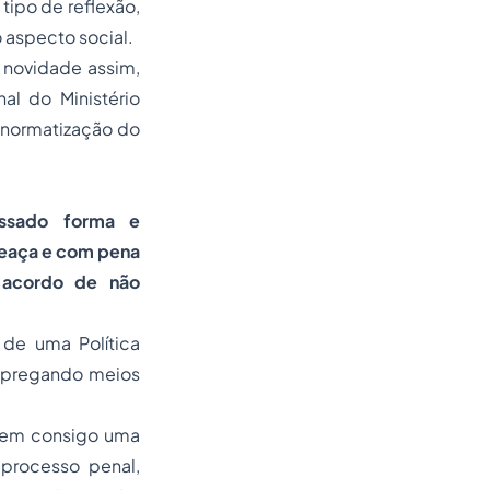
tipo de reflexão,
 aspecto social.
 novidade assim,
al do Ministério
 a normatização do
essado forma e
meaça e com pena
r acordo de não
de uma Política
empregando meios
azem consigo uma
processo penal,