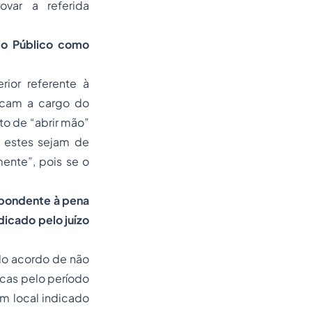
var a referida
rio Público como
ior referente à
ficam a cargo do
to de “
abrir mão
”
e estes sejam de
mente”, pois se o
spondente à pena
dicado pelo juízo
elo acordo de não
icas pelo período
m local indicado