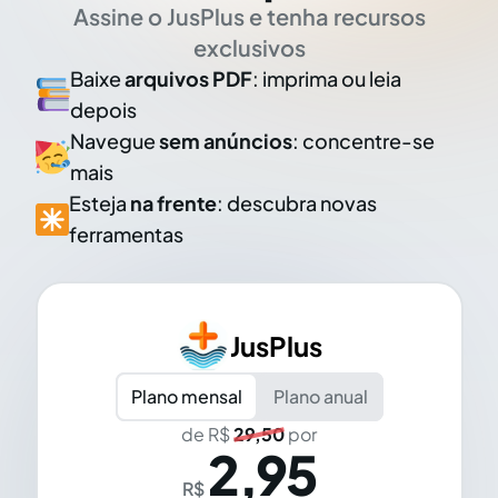
Assine o JusPlus e tenha recursos
exclusivos
Baixe
arquivos PDF
: imprima ou leia
depois
Navegue
sem anúncios
: concentre-se
mais
Esteja
na frente
: descubra novas
ferramentas
JusPlus
Plano mensal
Plano anual
de R$
29,50
por
2,95
R$