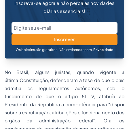
Inscreva-se agora e não perca as novidades
diárias essenciais!
Inscrever
Os boletins são gratuitos. Não enviamos spam.
Privacidade
No Brasil, alguns juristas, quando vigente a
última
Constituição
, defenderam a tese de que o país
admitia os regulamentos autônomos, sob o
fundamento de que o artigo
81
, V, atribuía ao
Presidente da República a competência para “dispor
sobre a estruturação, atribuições e funcionamento dos
órgãos da administração federal”. Ora, os
regulamentos de organização devem ser editados na