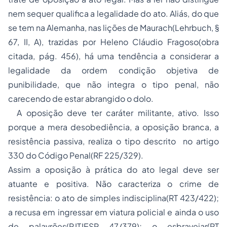
nem sequer qualifica a legalidade do ato. Aliás, do que
se tem na Alemanha, nas lições de Maurach(Lehrbuch, §
67, II, A), trazidas por Heleno Cláudio Fragoso(obra
citada, pág. 456), há uma tendência a considerar a
legalidade da ordem condição objetiva de
punibilidade, que não integra o tipo penal, não
carecendo de estar abrangido o dolo.
A oposição deve ter caráter militante, ativo. Isso
porque a mera desobediência, a oposição branca, a
resistência passiva, realiza o tipo descrito no artigo
330 do Código Penal(RF 225/329).
Assim a oposição à prática do ato legal deve ser
atuante e positiva. Não caracteriza o crime de
resistência: o ato de simples indisciplina(RT 423/422);
a recusa em ingressar em viatura policial e ainda o uso
de palavrões(RJTJESP 47/379); o esbravejar(RT