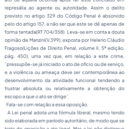
represália ao agente ou autoridade. Assim o delito
previsto no artigo 329 do Código Penal é absorvido
pelo do artigo 157, a não ser que este se dê apenas de
forma tentada(RT 704/358). Leva-se em conta a douta
opinião de Manzini(V,399), exposta por Heleno Cláudio
Fragoso(Lições de Direito Penal, volume II, 5ª edição,
pág. 450), uma vez que, em relação a este crime,
¨pressupõe-se já iniciado o ato de ofício ou de serviço,
e a violência ou ameaça deve ser contemporânea ao
desenvolvimento da atividade funcional tendendo a
frustrar absoluta ou relativamente a obtenção do
escopo a que o ato se dirige¨.
Fala-se com relação a essa oposição.
A Lei penal adota uma fórmula liberal, mesmo tendo
sido elaborada em período autoritário, de modo que se
trate de oposição a ato legal. Mas a lei não distingue