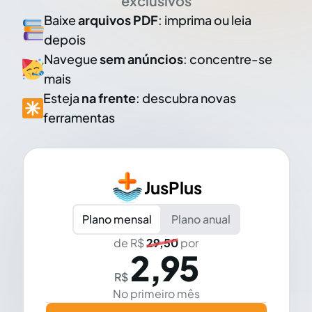
exclusivos
Baixe
arquivos PDF
: imprima ou leia
depois
Navegue
sem anúncios
: concentre-se
mais
Esteja
na frente
: descubra novas
ferramentas
JusPlus
Plano mensal
Plano anual
de R$
29,50
por
2,95
R$
No primeiro mês