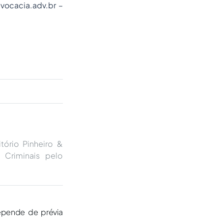
ocacia.adv.br
–
itório Pinheiro &
 Criminais pelo
epende de prévia