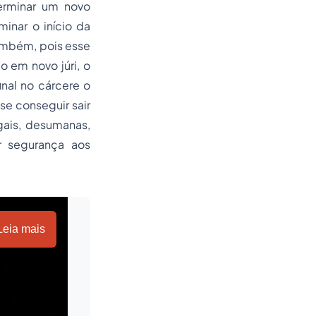
terminar um novo
inar o início da
ambém, pois esse
o em novo júri, o
nal no cárcere o
e conseguir sair
egais, desumanas,
r segurança aos
Leia mais