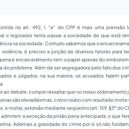
ontida no art. 492, I, “e” do CPP é mais uma previsão l
al o legislador tenta passar a sociedade de que está ten
lência na sociedade. Contudo sabemos que o encarceramen
violência, é preciso a junção de diversos fatores para ten
pena e encarceramento tem o papel apenas do simbolism
sa do problema. Além de ser segregadora pelo fato dos
cri
ados e julgados, na sua maioria, os acusados fazem pa
a.
r ao debate, cumpre ressaltar que no nosso ordenamento j
 penas são elevadíssimas, como
roubo
com resultado morte (ar
, e multa), extorsão mediante sequestro (art. 159, §3º do C
o admitem a exceção da prisão pena antecipada, o que fer
onomia. Ademais a gravidade do crime por si só não funda