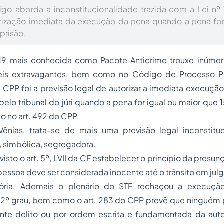
igo aborda a inconstitucionalidade trazida com a Lei nº
rização imediata da execução da pena quando a pena for
prisão.
19 mais conhecida como Pacote Anticrime trouxe inúmer
leis extravagantes, bem como no Código de Processo P
CPP foi a previsão legal de autorizar a imediata execuçã
pelo tribunal do júri quando a pena for igual ou maior que 1
o no art. 492 do CPP.
nias, trata-se de mais uma previsão legal inconstituci
, simbólica, segregadora.
 visto o art. 5º, LVII da CF estabelecer o princípio da presu
essoa deve ser considerada inocente até o trânsito em ju
ória. Ademais o plenário do STF rechaçou a execuç
2º grau, bem como o art. 283 do CPP prevê que ninguém 
nte delito ou por ordem escrita e fundamentada da autor