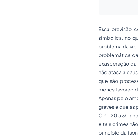
Essa previsão c
simbólica, no qu
problema da vio
problemática da 
exasperação da 
não ataca a cau
que são process
menos favorecid
A
penas
pelo amo
graves e que as
CP – 20 a 30 anos
e tais crimes nã
princípio da is