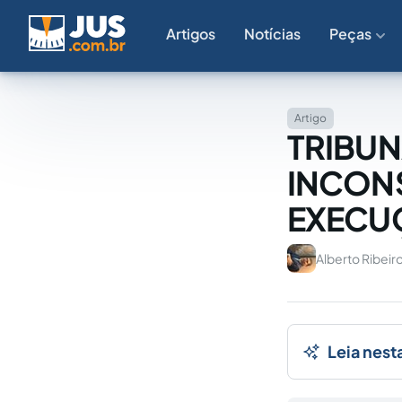
Artigos
Notícias
Peças
Artigo
TRIBUNA
INCON
EXECUÇ
Alberto Ribeir
Leia nest