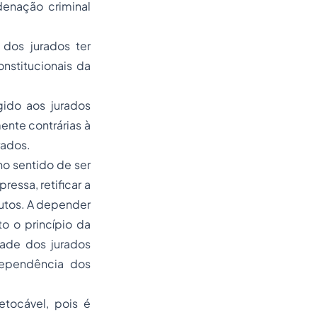
enação criminal
 dos jurados ter
nstitucionais da
gido aos jurados
ente contrárias à
rados.
no sentido de ser
ressa, retificar a
autos. A depender
to o princípio da
dade dos jurados
dependência dos
etocável, pois é