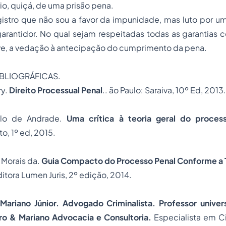
rio, quiçá, de uma prisão pena.
egistro que não sou a favor da impunidade, mas luto por 
rantidor. No qual sejam respeitadas todas as garantias c
ive, a vedação à antecipação do cumprimento da pena.
IBLIOGRÁFICAS.
ry.
Direito Processual Penal
.. ão Paulo: Saraiva, 10º Ed, 2013.
lo de Andrade.
Uma crítica à teoria geral do proces
o, 1º ed, 2015.
 Morais da.
Guia Compacto do Processo Penal Conforme a T
ditora Lumen Juris, 2º edição, 2014.
Mariano Júnior. Advogado Criminalista. Professor univers
eiro & Mariano Advocacia e Consultoria.
Especialista em C