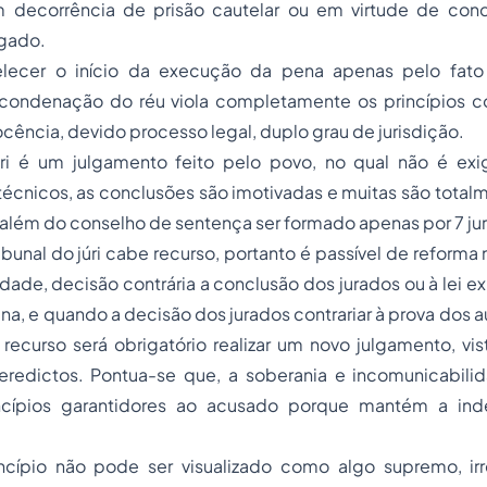
 decorrência de prisão cautelar ou em virtude de cond
lgado.
elecer o início da execução da pena apenas pelo fato
condenação do réu viola completamente os princípios co
cência, devido processo legal, duplo grau de jurisdição.
úri é um julgamento feito pelo povo, no qual não é exi
cnicos, as conclusões são imotivadas e muitas são totalm
 além do conselho de sentença ser formado apenas por 7 ju
ibunal do júri cabe recurso, portanto é passível de reforma 
ade, decisão contrária a conclusão dos jurados ou à lei exp
na, e quando a decisão dos jurados contrariar à prova dos 
recurso será obrigatório realizar um novo julgamento, vis
eredictos. Pontua-se que, a soberania e incomunicabili
incípios garantidores ao acusado porque mantém a in
rincípio não pode ser visualizado como algo supremo, irr