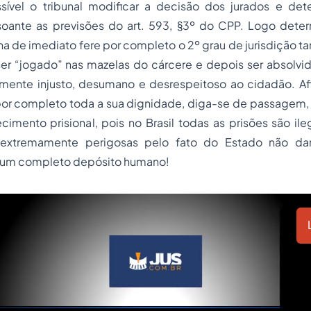
ível o tribunal modificar a decisão dos jurados e de
oante as previsões do art. 593, §3º do CPP. Logo determ
 de imediato fere por completo o 2º grau de jurisdição t
er “jogado” nas mazelas do cárcere e depois ser absolvid
ente injusto, desumano e desrespeitoso ao cidadão. Afi
or completo toda a sua dignidade, diga-se de passagem, s
cimento prisional, pois no Brasil todas as prisões são il
extremamente perigosas pelo fato do Estado não da
 um completo depósito humano!