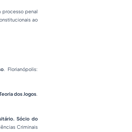
um processo penal
onstitucionais ao
so
. Florianópolis:
eoria dos Jogos
.
itário. Sócio do
iências Criminais