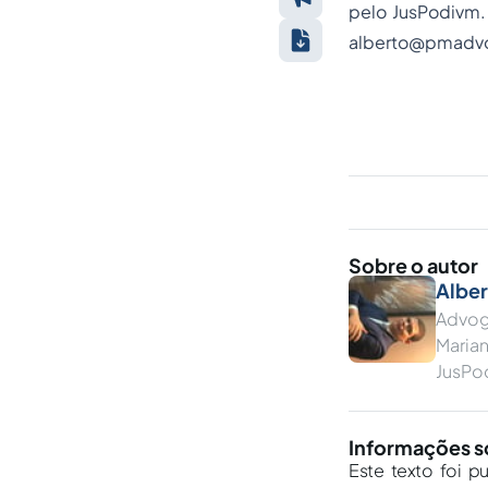
pelo JusPodivm.
alberto@pmadvo
Sobre o autor
Alber
Advoga
Maria
JusPod
Informações s
Este texto foi p