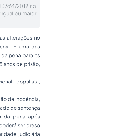
 13.964/2019 no
 igual ou maior
as alterações no
enal. E uma das
o da pena para os
5 anos de prisão,
onal, populista,
nção de inocência,
lgado de sentença
ão da pena após
poderá ser preso
idade judiciária