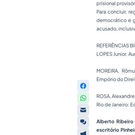
prisional provisó
Para concluir, r
democrático e ga
acusado, inclus
REFERÊNCIAS B
LOPES Junior. Au
MOREIRA, Rômu
Empório do Direit
ROSA, Alexandre
Rio de Janeiro: E
Alberto Ribeiro 
escritório Pinh