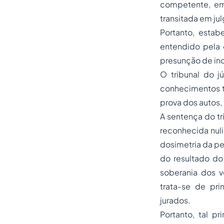
competente, em
transitada em ju
Portanto, estab
entendido pela 
presunção de ino
O tribunal do j
conhecimentos té
prova dos autos,
A sentença do tr
reconhecida nulid
dosimetria da pe
do resultado do 
soberania dos v
trata-se de pr
jurados.
Portanto, tal p