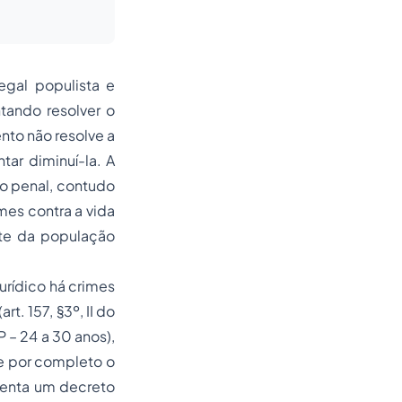
egal populista e
tando resolver o
to não resolve a
tar diminuí-la. A
o penal, contudo
mes contra a vida
rte da população
urídico há crimes
t. 157, §3º, II do
P – 24 a 30 anos),
e por completo o
menta um decreto