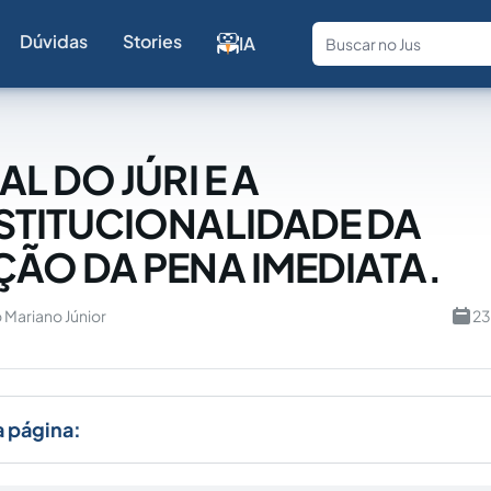
Dúvidas
Stories
IA
Fale com a
L DO JÚRI E A
STITUCIONALIDADE DA
ÃO DA PENA IMEDIATA.
o Mariano Júnior
23
a página: