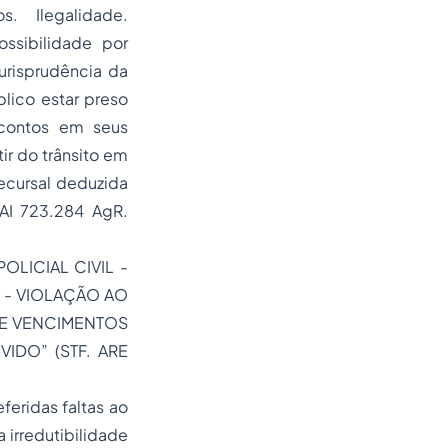
. Ilegalidade.
ssibilidade por
urisprudência da
lico estar preso
scontos em seus
ir do trânsito em
recursal deduzida
AI 723.284 AgR.
OLICIAL CIVIL -
 - VIOLAÇÃO AO
DE VENCIMENTOS
OVIDO”
(STF. ARE
feridas faltas ao
a irredutibilidade