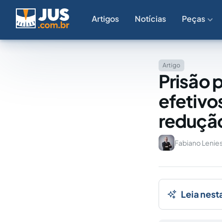
Artigos
Notícias
Peças
Artigo
Prisão 
efetivo
reduçã
Fabiano Lenie
Leia nest