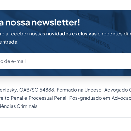
a nossa newsletter!
iro a receber nossas
novidades exclusivas
e recentes di
 entrada.
eniesky, OAB/SC 54888. Formado na Unoesc. Advogado Cr
reito Penal
e Processual Penal. Pós-graduado em Advocaci
ências Criminais.