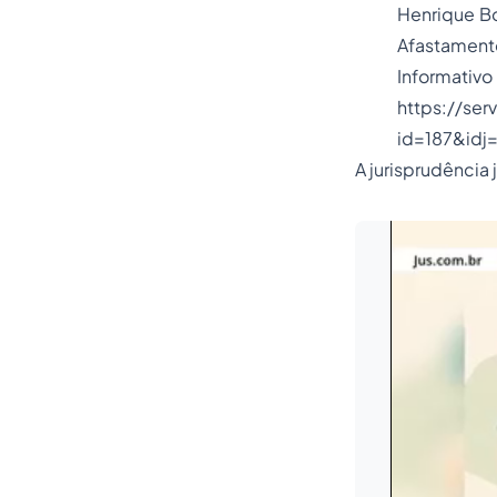
Henrique Bo
Afastament
Informa
https://ser
id=187&idj
A jurisprudência