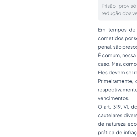
Prisão provis
redução dos v
Em tempos de a
cometidos por se
penal, são preso
É comum, nessa 
caso. Mas, como 
Eles devem ser 
Primeiramente, d
respectivament
vencimentos.
O art. 319, VI,
cautelares diver
de natureza eco
prática de infra