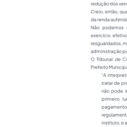
redução dos ven
Creio, então, qu
da renda auferida
Não podemos e
exercício efetiv
resguardados, me
administração pú
O Tribunal de C
Prefeito Municip
“A interpre
tratar de p
não pode i
primeiro l
pagamento
regulamenta
instituto, 