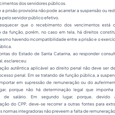
cimentos dos servidores públicos.
e a prisão provisória não pode acarretar a suspensão ou r
 pelo servidor público efetivo.
squecer que o recebimento dos vencimentos está c
o da função, porém, no caso em tela, há direitos constit
smo havendo incompatibilidade entre a prisão e o exercíc
blica.
ontas do Estado de Santa Catarina, ao responder consul
al, esclareceu:
tação autêntica aplicável ao direito penal não deve ser 
rocesso penal. Em se tratando de função pública, a suspe
mportar em supressão de remuneração ou do auferimen
ugar, porque não há determinação legal que imponh
 de salário. Em segundo lugar, porque, devido 
ção do CPP, deve-se recorrer a outras fontes para extrai
e as normas integradoras não preveem a falta de remuneraçã