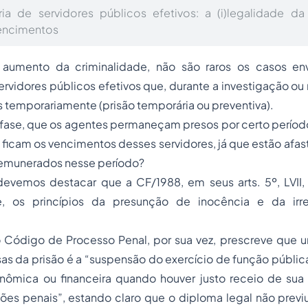
ória de servidores públicos efetivos: a (i)legalidade d
encimentos
umento da criminalidade, não são raros os casos env
rvidores públicos efetivos que, durante a investigação ou
s temporariamente (prisão temporária ou preventiva).
fase, que os agentes permaneçam presos por certo períod
ficam os vencimentos desses servidores, já que estão afa
remunerados nesse período?
evemos destacar que a CF/1988, em seus arts. 5º, LVII, e
e, os princípios da presunção de inocência e da irre
 do Código de Processo Penal, por sua vez, prescreve que
sas da prisão é a
“suspensão do exercício de função públic
nômica ou financeira quando houver justo receio de sua u
ções penais”
, estando claro que o diploma legal não prev