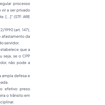
egular processo
vir a ser privado
 [...]”
(STF. ARE
2/1990 (art. 147),
de afastamento da
do servidor.
estabelece que a
u seja, se o CPP
idor, não pode a
da ampla defesa e
pada.
o efetivo preso
ra o trânsito em
ciplinar.