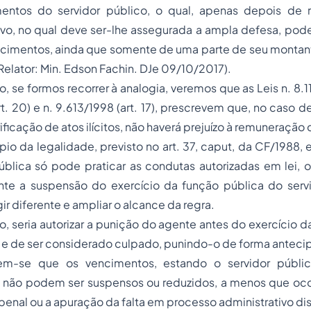
entos do servidor público, o qual, apenas depois de r
ivo, no qual deve ser-lhe assegurada a ampla defesa, pode 
cimentos, ainda que somente de uma parte de seu montante.
Relator: Min. Edson Fachin. DJe 09/10/2017).
, se formos recorrer à analogia, veremos que as Leis n. 8.11
rt. 20) e n. 9.613/1998 (art. 17), prescrevem que, no caso 
ificação de atos ilícitos, não haverá prejuízo à remuneração 
pio da legalidade, previsto no art. 37,
caput
, da CF/1988, 
blica só pode praticar as condutas autorizadas em lei, o
te a suspensão do exercício da função pública do serv
ir diferente e ampliar o alcance da regra.
io, seria autorizar a punição do agente antes do exercício 
, e de ser considerado culpado, punindo-o de forma anteci
em-se que os vencimentos, estando o servidor públic
, não podem ser suspensos ou reduzidos, a menos que ocor
penal ou a apuração da falta em processo administrativo dis