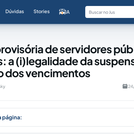
Dúvidas
Stories
IA
Fale com a
provisória de servidores púb
s: a (i)legalidade da suspen
o dos vencimentos
sky
24
a página: