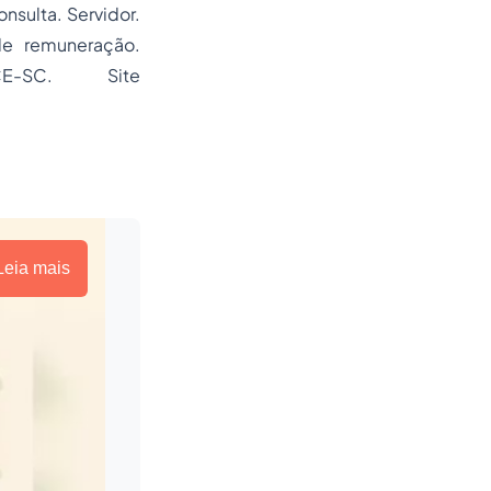
nsulta. Servidor.
de remuneração.
CE-SC. Site
Leia mais