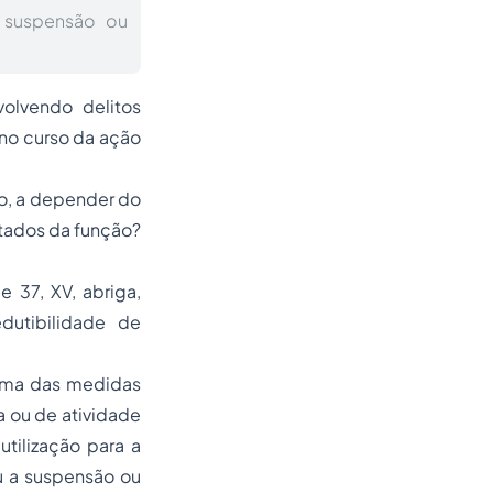
a suspensão ou
olvendo delitos
 no curso da ação
o, a depender do
stados da função?
 37, XV, abriga,
dutibilidade de
 uma das medidas
a ou de atividade
tilização para a
iu a suspensão ou