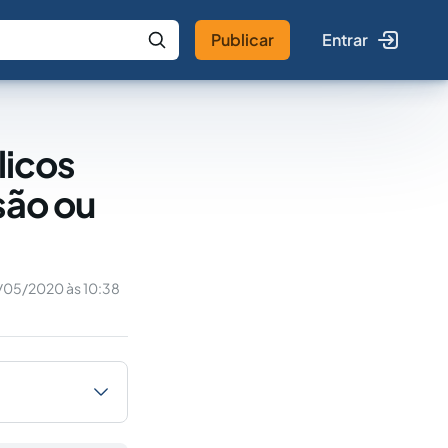
Publicar
Entrar
 IA
Buscar no Jus
licos
são ou
/05/2020 às 10:38