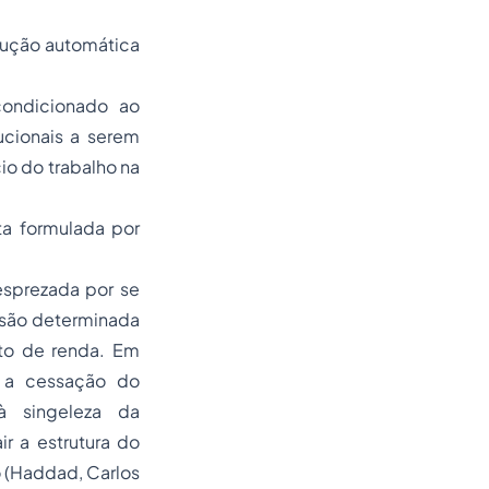
edução automática
ondicionado ao
ucionais a serem
io do trabalho na
ta formulada por
desprezada por se
nsão determinada
to de renda. Em
a a cessação do
à singeleza da
r a estrutura do
o (Haddad, Carlos