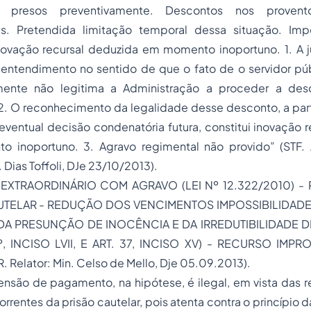
s presos preventivamente. Descontos nos proventos
s. Pretendida limitação temporal dessa situação. Impo
inovação recursal deduzida em momento inoportuno. 1. A j
 entendimento no sentido de que o fato de o servidor púb
mente não legitima a Administração a proceder a de
2. O reconhecimento da legalidade desse desconto, a part
eventual decisão condenatória futura, constitui inovação 
o inoportuno. 3.
Agravo regimental
não provido”
(STF. 
. Dias Toffoli, DJe 23/10/2013).
XTRAORDINÁRIO COM AGRAVO (LEI Nº 12.322/2010) - P
UTELAR - REDUÇÃO DOS VENCIMENTOS IMPOSSIBILIDADE
 DA PRESUNÇÃO DE INOCÊNCIA E DA IRREDUTIBILIDADE 
º, INCISO LVII, E
ART. 37, INCISO XV) - RECURSO IMPR
 Relator: Min. Celso de Mello, Dje 05.09.2013).
spensão de pagamento, na hipótese, é ilegal, em vista das re
rrentes da prisão cautelar, pois atenta contra o princípio d