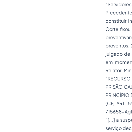
“
Servidore
Precedente
constituir 
Corte fixou
preventiva
proventos. 
julgado de 
em moment
Relator: Min
“RECURSO E
PRISÃO CA
PRINCÍPIO
(CF, ART. 5
715658-AgR.
“[...] a su
serviço deco