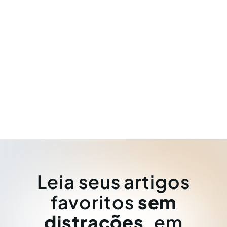
Leia seus artigos
favoritos
sem
distrações
, em