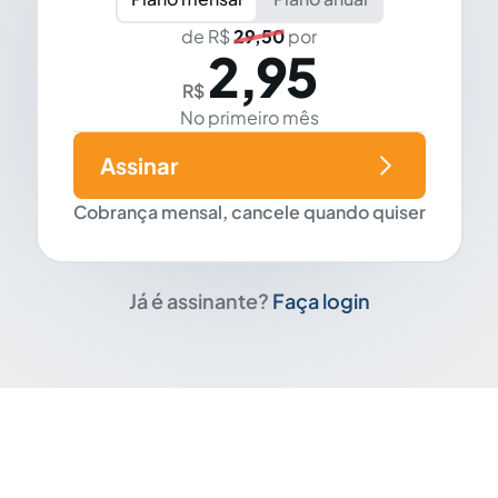
de R$
29,50
por
2,95
R$
No primeiro mês
Assinar
Cobrança mensal, cancele quando quiser
Já é assinante?
Faça login