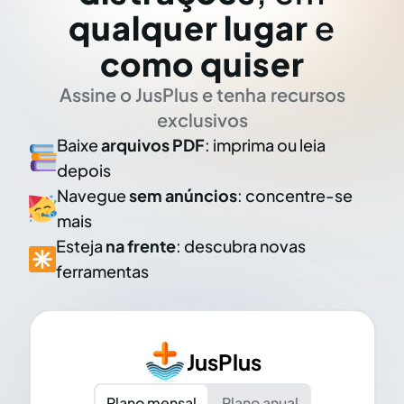
qualquer lugar
e
como quiser
Assine o JusPlus e tenha recursos
exclusivos
Baixe
arquivos PDF
: imprima ou leia
depois
Navegue
sem anúncios
: concentre-se
mais
Esteja
na frente
: descubra novas
ferramentas
JusPlus
Plano mensal
Plano anual