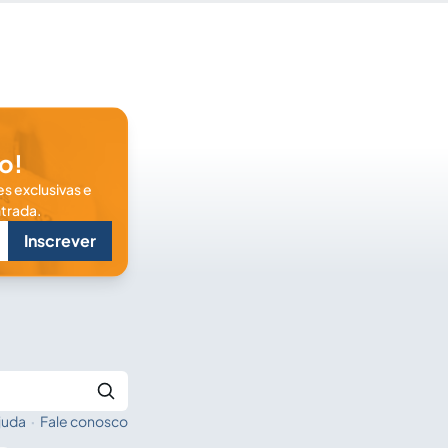
o!
s exclusivas e
trada.
Inscrever
juda
·
Fale conosco
Buscar no Jus