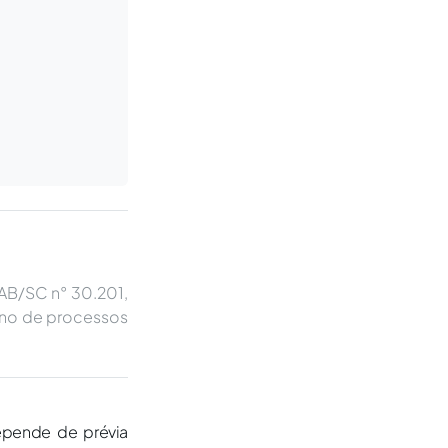
OAB/SC n° 30.201,
rono de processos
epende de prévia