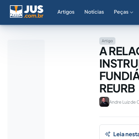
Artigos
Notícias
Peças
Artigo
A RELA
INSTRU
FUNDIÁ
REURB
Andre Luiz de O
Leia nest