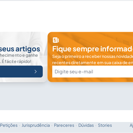
seus artigos
Fique sempre informad
nhecimento e ganhe
Seja o primeiro a receber nossas novidade
 fácil e rápido!
recentes diretamente em sua caixa de en
Petições
·
Jurisprudência
·
Pareceres
·
Dúvidas
·
Stories
A
Fale com a IA