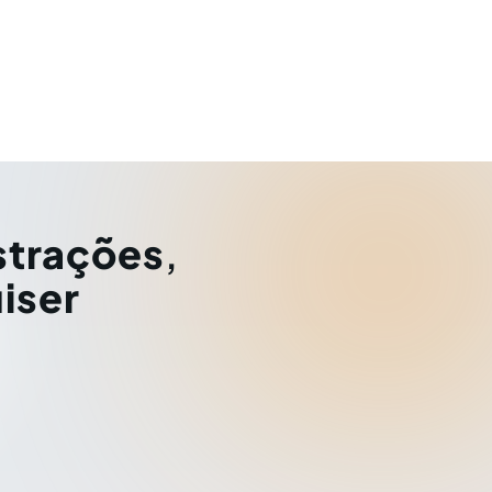
strações
,
iser