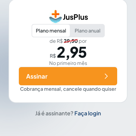
JusPlus
Plano mensal
Plano anual
de R$
29,50
por
2,95
R$
No primeiro mês
Assinar
Cobrança mensal, cancele quando quiser
Já é assinante?
Faça login