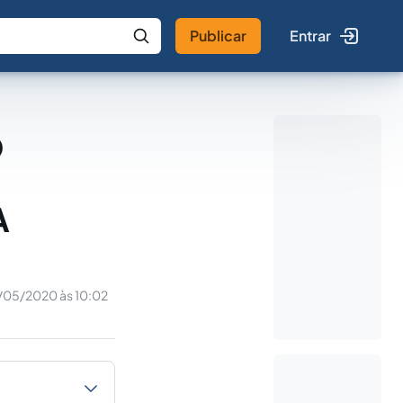
Publicar
Entrar
 IA
Buscar no Jus
O
A
/05/2020 às 10:02