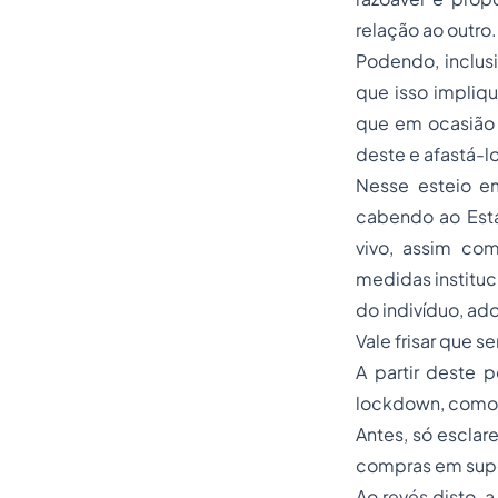
relação ao outro.
Podendo, inclusi
que isso impliqu
que em ocasião f
deste e afastá-lo
Nesse esteio em
cabendo ao Esta
vivo, assim com
medidas institu
do indivíduo, ad
Vale frisar que s
A partir deste p
lockdown
, como
Antes, só escla
compras em supe
Ao revés disto, a