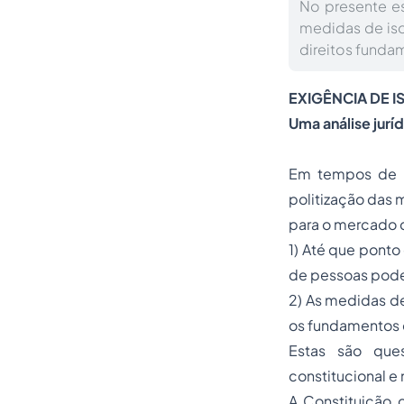
No presente es
medidas de iso
direitos funda
EXIGÊNCIA DE 
Uma análise jurí
Em tempos de p
politização das 
para o mercado d
1) Até que ponto
de pessoas pode
2) As medidas de
os fundamentos co
Estas são que
constitucional e 
A Constituição 