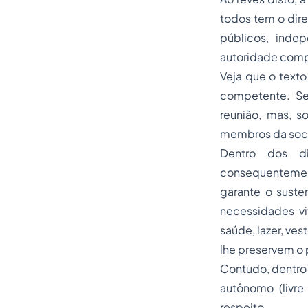
todos tem o dire
públicos, inde
autoridade com
Veja que o texto
competente. Se
reunião, mas, s
membros da socie
Dentro dos di
consequentement
garante o susten
necessidades vi
saúde, lazer, ves
lhe preservem o 
Contudo, dentro d
autônomo (livre 
respeito.