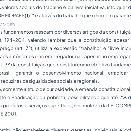
 valores sociais do trabalho e da livre iniciativa, isto quer d
DE MORAES
(1)
: “
é através do trabalho que o homem garante
do país
”.
 fundamentos ressoam por diversos artigos da constituição
º, 8, 194-204, valendo lembrar que a constituição apesar
ego (art. 7º), utiliza a expressão “trabalho” e “livre inici
aos autônomos e ao empregador, não apenas ao empregad
art. 3º da constituição que constitui como objetivo fundame
brasil: garantir o desenvolvimento nacional, erradica
 reduzir as desigualdades sociais e regionais.
, somente a título de curiosidade, a emenda constitucional
e e Erradicação da pobreza, possibilitando que até 2% 
s produtos e serviços supérfluos, nos moldes da LEI COMP
DE 2001.
stituição estabelece diversas garantias individuais e co