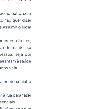
ção ao outro, sem
to não quer dizer
a assumir o lugar
dos os direitos,
ido de manter-se
pessoa, seja por
garantam à saúde
cos a ela.
olamento social e
 à rua para fazer
senciais.
VI), afirmando que