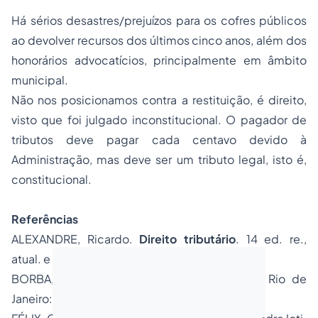
Há sérios desastres/prejuízos para os cofres públicos
ao devolver recursos dos últimos cinco anos, além dos
honorários advocatícios, principalmente em âmbito
municipal.
Não nos posicionamos contra a restituição, é direito,
visto que foi julgado inconstitucional. O pagador de
tributos deve pagar cada centavo devido à
Administração, mas deve ser um tributo legal, isto é,
constitucional.
Referências
ALEXANDRE, Ricardo.
Direito tributário
. 14 ed. re.,
atual. e ampl. Salvador: Ed. JusPodivm, 2020.
BORBA, Claudio.
Direito tributário
. 27° ed. Rio de
Janeiro: Forense; São Paulo: MÉTODO, 2015.