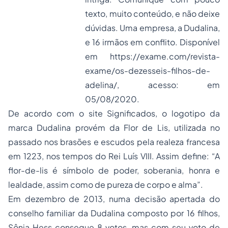
texto, muito conteúdo, e não deixe
dúvidas. Uma empresa, a Dudalina,
e 16 irmãos em conflito. Disponível
em
https://exame.com/revista-
exame/os-dezesseis-filhos-de-
adelina/
, acesso: em
05/08/2020.
De acordo com o site Significados, o logotipo da
marca Dudalina provém da Flor de Lis, utilizada no
passado nos brasões e escudos pela realeza francesa
em 1223, nos tempos do Rei Luís VIII. Assim define: “A
flor-de-lis é símbolo de poder, soberania, honra e
lealdade, assim como de pureza de corpo e alma”.
Em dezembro de 2013, numa decisão apertada do
conselho familiar da Dudalina composto por 16 filhos,
Sônia Hess consegue 8 votos, mas com seu voto de