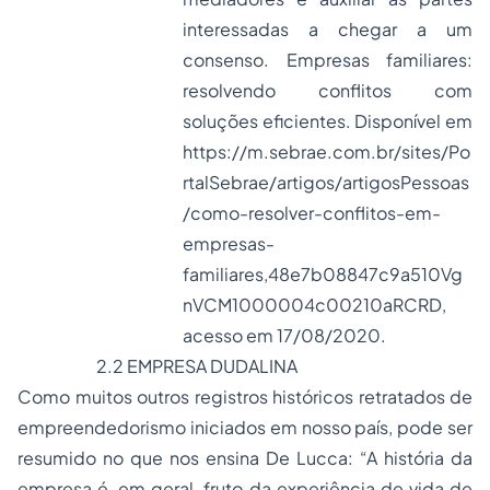
interessadas a chegar a um
consenso. Empresas familiares:
resolvendo conflitos com
soluções eficientes. Disponível em
https://m.sebrae.com.br/sites/Po
rtalSebrae/artigos/artigosPessoas
/como-resolver-conflitos-em-
empresas-
familiares,48e7b08847c9a510Vg
nVCM1000004c00210aRCRD
,
acesso em 17/08/2020.
2.2 EMPRESA DUDALINA
Como muitos outros registros históricos retratados de
empreendedorismo iniciados em nosso país, pode ser
resumido no que nos ensina De Lucca: “A história da
empresa é, em geral, fruto da experiência de vida de