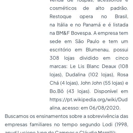
cosméticos de alto padrão.
Restoque opera no
Brasil
,
na
Itália
e no
Panamá
e é listada
na
BM&F Bovespa
. A empresa tem
sede em
São Paulo
e tem um
escritório em
Blumenau
, possui
308 lojas dividido em cinco
marcas: Le Lis Blanc Deaux (108
lojas),
Dudalina
(102 lojas), Rosa
Chá (4 lojas), John John (55 lojas) e
Bo.Bô (43 lojas). Disponível em
https://pt.wikipedia.org/wiki/Dud
alina
, acesso: em 06/08/2020.
Buscamos os ensinamentos sobre a sobrevivência das
empresas familiares no tempo segundo Lodi (1998,
apud Luciene Jung de Campos e Cláudio Mazzilli):