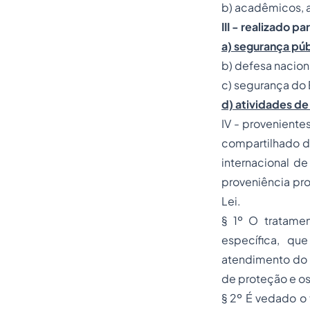
b) acadêmicos, ap
III - realizado pa
a) segurança púb
b) defesa nacion
c) segurança do 
d) atividades de
IV - proveniente
compartilhado d
internacional d
proveniência pr
Lei.
§ 1º O tratamen
específica, qu
atendimento do i
de proteção e os 
§ 2º É vedado o 