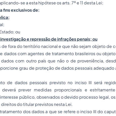
licando-se a esta hipótese os arts. 7º e 11 desta Lei;
ra fins exclusivos de:
lica;
al;
Estado; ou
 investigação e repressão de infrações penais; ou
s de fora do território nacional e que não sejam objeto de
e dados com agentes de tratamento brasileiros ou objeto 
e dados com outro país que não o de proveniência, des
oporcione grau de proteção de dados pessoais adequado a
to de dados pessoais previsto no inciso III será regid
e deverá prever medidas proporcionais e estritamente
nteresse público, observados o devido processo legal, os 
direitos do titular previstos nesta Lei.
tratamento dos dados a que se refere o inciso III do caput