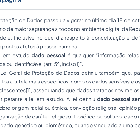
Proteção de Dados passou a vigorar no último dia 18 de s
io de maior segurança a todos no ambiente digital da Rep
 dele, inclusive no que diz respeito à conceituação e de
s pontos afetos à pessoa humana.
ei em estudo
dado pessoal
é qualquer “informação relac
a ou identificável (art. 5º, inciso I)”.
 Lei Geral de Proteção de Dados definiu também que, pa
itos a tutela mais específicas, como os dados sensíveis e o
olescentes[1], assegurando que dados tratados nos meios f
 perante a lei em estudo. A lei definiu
dado pessoal sen
re origem racial ou étnica, convicção religiosa, opinião po
ganização de caráter religioso, filosófico ou político, dado
, dado genético ou biométrico, quando vinculado a uma pes