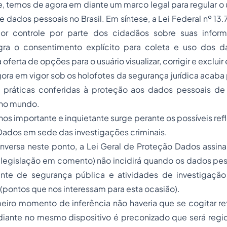
 temos de agora em diante um marco legal para regular o 
de dados pessoais no Brasil. Em síntese, a Lei Federal nº 1
or controle por parte dos cidadãos sobre suas inform
gra o consentimento explícito para coleta e uso dos d
ferta de opções para o usuário visualizar, corrigir e exclui
agora em vigor sob os holofotes da segurança jurídica acaba 
 práticas conferidas à proteção aos dados pessoais de f
 no mundo.
s importante e inquietante surge perante os possíveis refl
Dados em sede das investigações criminais.
onversa neste ponto, a Lei Geral de Proteção Dados assin
(a legislação em comento) não incidirá quando os dados pe
ente de segurança pública e atividades de investigaçã
 (pontos que nos interessam para esta ocasião).
eiro momento de inferência não haveria que se cogitar re
diante no mesmo dispositivo é preconizado que será regid