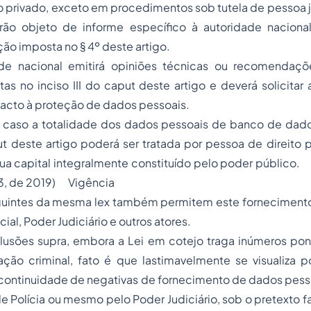
o privado, exceto em procedimentos sob tutela de pessoa ju
rão objeto de informe específico à autoridade nacion
ção imposta no § 4º deste artigo.
de nacional emitirá opiniões técnicas ou recomendaçõ
as no inciso III do caput deste artigo e deverá solicitar
pacto à proteção de dados pessoais.
caso a totalidade dos dados pessoais de banco de dado
put deste artigo poderá ser tratada por pessoa de direito p
ua capital integralmente constituído pelo poder públic
53, de 2019) Vigência
seguintes da mesma lex também permitem este forneciment
cial, Poder Judiciário e outros atores.
usões supra, embora a Lei em cotejo traga inúmeros pon
ação criminal, fato é que lastimavelmente se visualiza p
continuidade de negativas de fornecimento de dados pesso
 Polícia ou mesmo pelo Poder Judiciário, sob o pretexto f