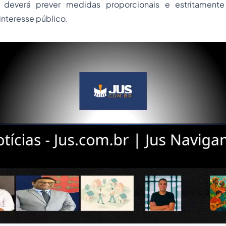
e deverá prever medidas proporcionais e estritamente
nteresse público.