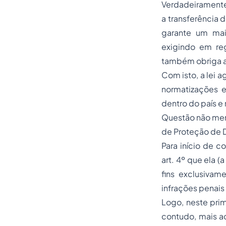
Verdadeiramente,
a transferência 
garante um mai
exigindo em re
também obriga a o
Com isto, a lei 
normatizações e
dentro do país e
Questão não meno
de Proteção de 
Para início de c
art. 4º que ela 
fins exclusivam
infrações penais
Logo, neste prim
contudo, mais a