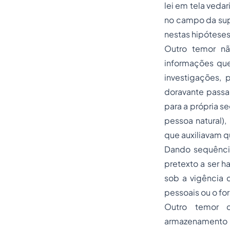
lei em tela veda
no campo da supo
nestas hipóteses
Outro temor nã
informações que
investigações,
doravante passar
para a própria se
pessoa natural)
que auxiliavam q
Dando sequênci
pretexto a ser h
sob a vigência 
pessoais ou o f
Outro temor q
armazenamento 