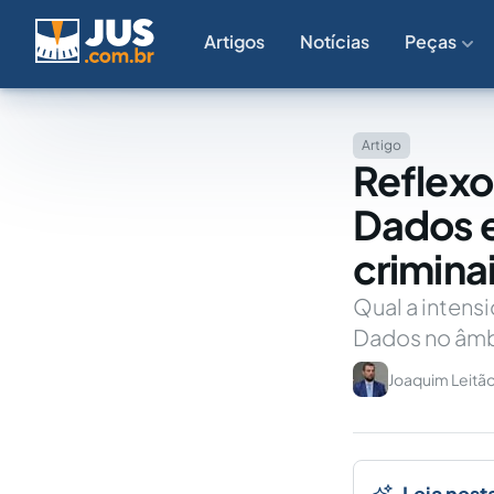
Artigos
Notícias
Peças
Artigo
Reflexo
Dados e
crimina
Qual a intens
Dados no âmbi
Joaquim Leitão
Leia nest