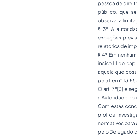
pessoa de direit
público, que se
observar a limita
§ 3º A autorida
exceções previst
relatórios de im
§ 4º Em nenhum 
inciso III do ca
aquela que poss
pela Lei nº 13.8
O art. 7º[3] e 
a Autoridade Poli
Com estas concl
prol da investig
normativos para 
pelo Delegado de