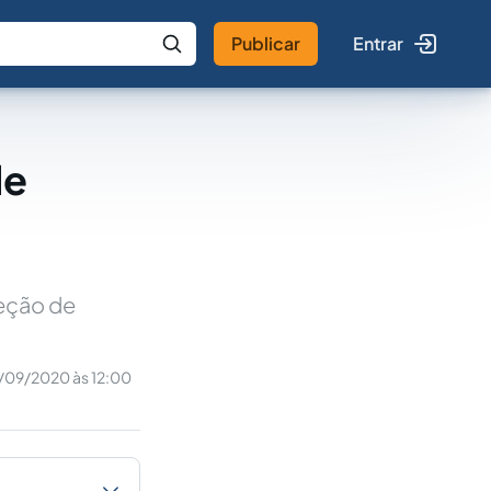
Publicar
Entrar
 IA
Buscar no Jus
de
teção de
/09/2020 às 12:00