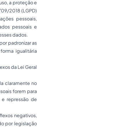
uso, a proteção e
3.709/2018 (LGPD)
ações pessoais,
ados pessoais e
r esses dados.
por padronizar as
orma igualitária
exos da Lei Geral
ala claramente no
ssoais forem para
o e repressão de
flexos negativos,
o por legislação