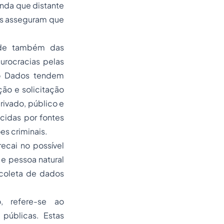
inda que distante
ões asseguram que
dade também das
urocracias pelas
ão Dados tendem
ção e solicitação
privado, público e
cidas por fontes
es criminais.
cai no possível
 e pessoa natural
 coleta de dados
, refere-se ao
públicas. Estas