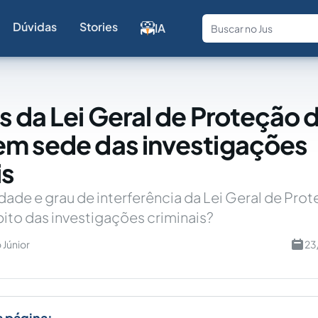
Dúvidas
Stories
IA
Fale com a
s da Lei Geral de Proteção 
m sede das investigações
is
idade e grau de interferência da Lei Geral de Pro
to das investigações criminais?
 Júnior
23
a página: