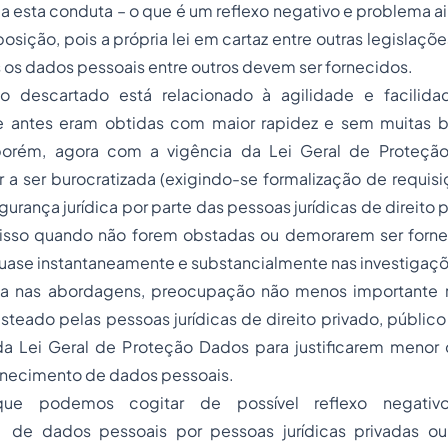
ria esta conduta – o que é um reflexo negativo e problema a
sição, pois a própria lei em cartaz entre outras legislaç
 os dados pessoais entre outros devem ser fornecidos.
o descartado está relacionado à agilidade e facili
 antes eram obtidas com maior rapidez e sem muitas b
 porém, agora com a vigência da Lei Geral de Proteç
 a ser burocratizada (exigindo-se formalização de requisi
gurança jurídica por parte das pessoas jurídicas de direito 
, isso quando não forem obstadas ou demorarem ser forne
uase instantaneamente e substancialmente nas investigaçõ
a nas abordagens, preocupação não menos importante re
asteado pelas pessoas jurídicas de direito privado, público
da Lei Geral de Proteção Dados para justificarem menor
ornecimento de dados pessoais.
ue podemos cogitar de possível reflexo negativo
de dados pessoais por pessoas jurídicas privadas ou 