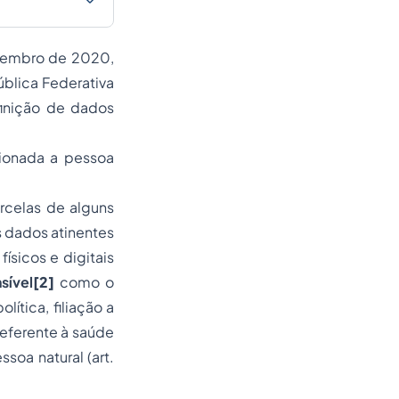
etembro de 2020,
ública Federativa
finição de dados
ionada a pessoa
rcelas de alguns
s dados atinentes
ísicos e digitais
sível
[2]
como o
lítica, filiação a
 referente à saúde
soa natural (art.