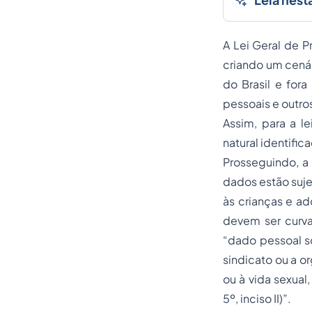
A Lei Geral de 
criando um cenár
do Brasil e fora
pessoais e outro
Assim, para a l
natural identificad
Prosseguindo, a
dados estão suje
às crianças e ad
devem ser curvar
“dado pessoal sob
sindicato ou a or
ou à vida sexual
5º, inciso II)”.