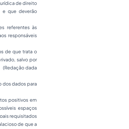
rídica de direito
al e que deverão
es referentes às
 aos responsáveis
s de que trata o
rivado, salvo por
o. (Redação dada
o dos dados para
tos positivos em
ossíveis espaços
ais requisitados
alacioso de que a