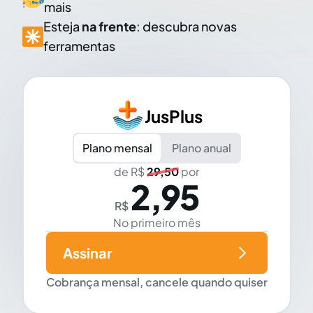
mais
Esteja
na frente
: descubra novas
ferramentas
JusPlus
Plano mensal
Plano anual
de R$
29,50
por
2,95
R$
No primeiro mês
Assinar
Cobrança mensal, cancele quando quiser