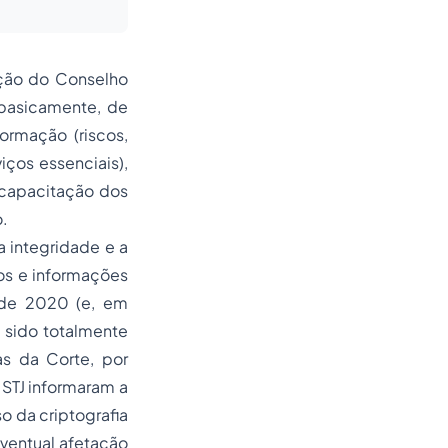
ação do Conselho
 basicamente, de
ormação (riscos,
iços essenciais),
 capacitação dos
o.
a integridade e a
os e informações
 de 2020 (e, em
 sido totalmente
as da Corte, por
 STJ informaram a
o da criptografia
eventual afetação