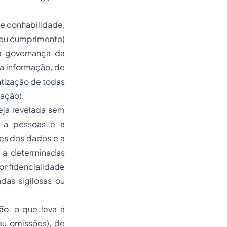
e confiabilidade,
 seu cumprimento)
a governança da
a informação, de
ntização de todas
zação).
eja revelada sem
da a pessoas e a
res dos dados e a
 a determinadas
confidencialidade
das sigilosas ou
o, o que leva à
ou omissões), de