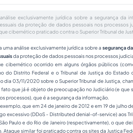
 análise exclusivamente jurídica sobre a segurança da i
ssuais da proteção de dados pessoais nos processos judi
ue cibernético praticado contra o Superior Tribunal de Just
za uma análise exclusivamente jurídica sobre a
segurança da
suais
da proteção de dados pessoais nos processos judicia
e cibernético ocorrido em alguns órgãos públicos (como
o do Distrito Federal e o Tribunal de Justiça do Estado
 dia 03/11/2020 sobre o Superior Tribunal de Justiça, ch
fato que já é objeto de preocupação no Judiciário (e que
os processos), que é a segurança da informação.
exemplo, que em 24 de janeiro de 2012 e em 19 de julho d
ego excessivo (DDoS -
Distributed denial-of-service
) aos Tr
ão Paulo e do Rio de Janeiro (respectivamente), o que dei
 Ataque similar foi praticado contra os sites da Justiça Fe