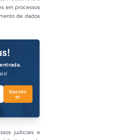
tes em processos
tamento de dados
us!
 entrada.
ais!
Inscrev
er
sos judiciais e