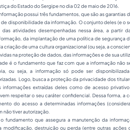
ustiça do Estado do Sergipe no dia 02 de maio de 2016.
nformação possui três fundamentos, que são as garantias d
 de disponibilidade da informação. O conjunto deles (e o
das atividades desempenhadas nessa área, a partir d
nformação, da implantação de uma política de segurança d
da criação de uma cultura organizacional (ou seja, a conscie
vidas na proteção de dados, das informações e de sua utili
dade é o fundamento que faz com que a informação não s
via, ou seja, a informação só pode ser disponibiliza
rizadas. Logo, busca a proteção da privacidade dos titula
 informações extraídas deles como de acesso privativo
em respeitar o seu caráter confidencial. Dessa forma, a 
ento do acesso a determinadas informações (considera
m não tiver autorização.
é o fundamento que assegura a manutenção da informaçã
a modificação, destruição ou perda (entre outras ações 