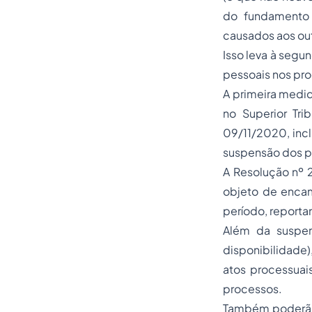
do fundamento 
causados aos ou
Isso leva à segu
pessoais nos pro
A primeira medid
no Superior Tri
09/11/2020, incl
suspensão dos pr
A Resolução nº 
objeto de encam
período, reporta
Além da suspen
disponibilidade)
atos processuai
processos.
Também poderão 