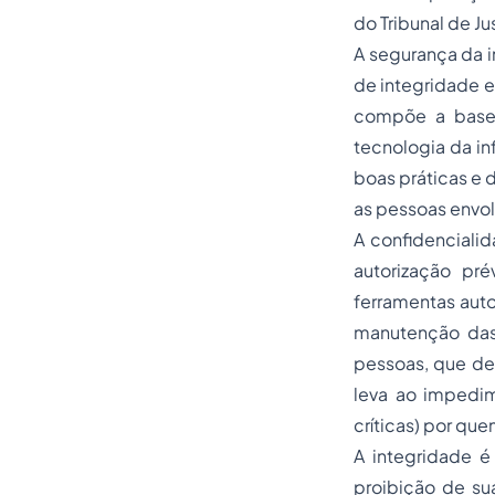
do Tribunal de J
A segurança da i
de integridade e
compõe a base 
tecnologia da i
boas práticas e 
as pessoas envol
A confidenciali
autorização pré
ferramentas auto
manutenção das
pessoas, que dev
leva ao impedim
críticas) por que
A integridade 
proibição de su