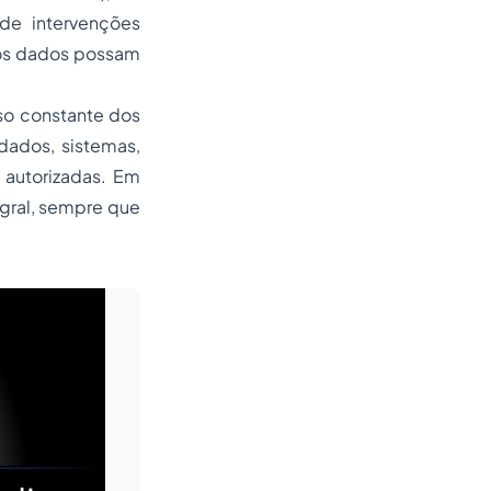
de intervenções
 os dados possam
so constante dos
dados, sistemas,
 autorizadas. Em
egral, sempre que
Leia mais