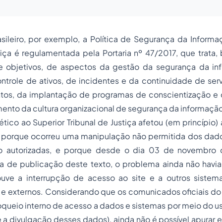
asileiro, por exemplo, a Política de Segurança da Inform
iça é regulamentada pela Portaria nº 47/2017, que trata,
 e objetivos, de aspectos da gestão da segurança da inf
ntrole de ativos, de incidentes e da continuidade de serv
os, da implantação de programas de conscientização e
mento da cultura organizacional de segurança da informaçã
tico ao Superior Tribunal de Justiça afetou (em princípio) 
, porque ocorreu uma manipulação não permitida dos dad
o autorizadas, e porque desde o dia 03 de novembro
a de publicação deste texto, o problema ainda não havia
ouve a interrupção de acesso ao site e a outros sistem
s e externos. Considerando que os comunicados oficiais do
oqueio interno de acesso a dados e sistemas por meio do us
 a divulgação desses dados), ainda não é possível apurar 