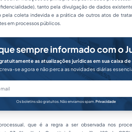
nfidencialidade), tanto pela divulgação de dados existen
o pela coleta indevida e a prática de outros atos de tra
tes em processos públicos.
que sempre informado com o J
ratuitamente as atualizações jurídicas em sua caixa de
creva-se agora e não perca as novidades diárias essenci
Os boletins são gratuitos. Não enviamos spam.
Privacidade
processual, que é a regra a ser observada nos proces