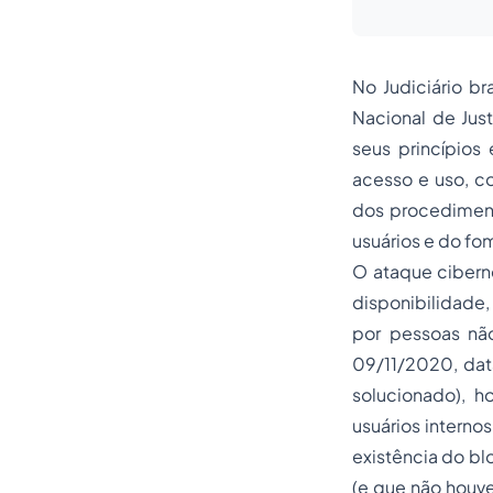
No Judiciário br
Nacional de Just
seus princípios
acesso e uso, co
dos procediment
usuários e do fo
O ataque ciberné
disponibilidade
por pessoas nã
09/11/2020, dat
solucionado), h
usuários interno
existência do bl
(e que não houve