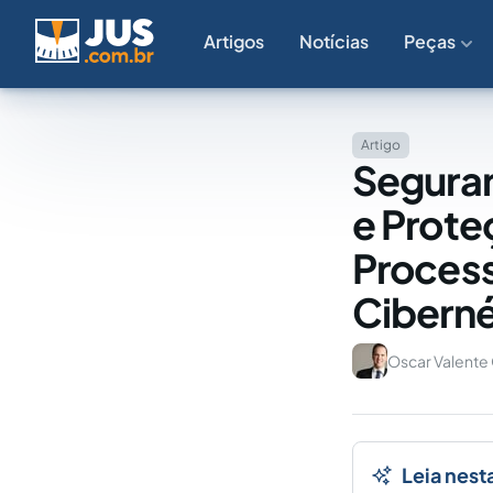
Artigos
Notícias
Peças
Artigo
Seguran
e Prote
Process
Ciberné
Oscar Valente
Leia nest