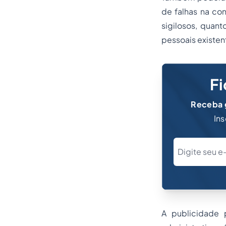
de falhas na co
sigilosos, quant
pessoais existen
Fi
Receba g
Ins
A publicidade 