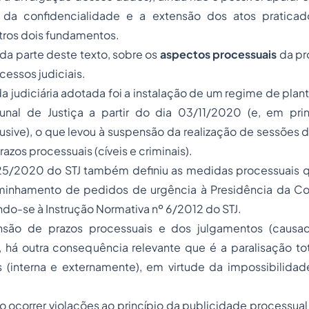
da confidencialidade e a extensão dos atos pratica
tros dois fundamentos.
nda parte deste texto, sobre os
aspectos processuais
da pr
cessos judiciais.
a judiciária adotada foi a instalação de um regime de plant
bunal de Justiça a partir do dia 03/11/2020 (e, em prin
usive), o que levou à suspensão da realização de sessões 
azos processuais (cíveis e criminais).
25/2020 do STJ também definiu as medidas processuais 
inhamento de pedidos de urgência à Presidência da Co
ndo-se à Instrução Normativa nº 6/2012 do STJ.
são de prazos processuais e dos julgamentos (causad
, há outra consequência relevante que é a paralisação to
s (interna e externamente), em virtude da impossibilida
ocorrer violações ao princípio da publicidade processual