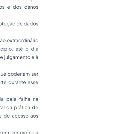
dos e dos danos
oteção de dados
ão extraordinário
cípio, até o dia
de julgamento e à
que poderiam ser
rte durante esse
a pela falha na
tal da prática de
de de acesso aos
 (em decorrência