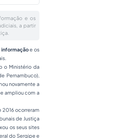
nformação e os
ciais, a partir
iça.
 informação
e os
is.
 o Ministério da
 de Pernambuco),
amou novamente a
 se ampliou com a
e 2016 ocorreram
ibunais de Justiça
xou os seus sites
deral do Sergipe e