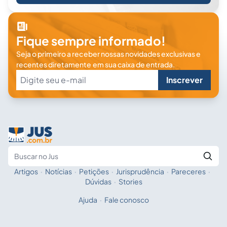
Fique sempre informado!
Seja o primeiro a receber nossas novidades exclusivas e
recentes diretamente em sua caixa de entrada.
Inscrever
Artigos
·
Notícias
·
Petições
·
Jurisprudência
·
Pareceres
·
Fale com a IA
Buscar no Jus
Dúvidas
·
Stories
Ajuda
·
Fale conosco