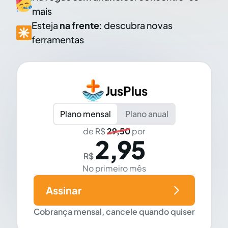
mais
Esteja
na frente
: descubra novas
ferramentas
JusPlus
Plano mensal
Plano anual
de R$
29,50
por
2,95
R$
No primeiro mês
Assinar
Cobrança mensal, cancele quando quiser