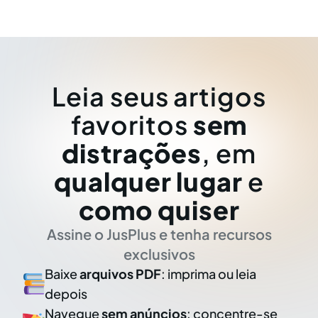
Leia seus artigos
favoritos
sem
distrações
, em
qualquer lugar
e
como quiser
Assine o JusPlus e tenha recursos
exclusivos
Baixe
arquivos PDF
: imprima ou leia
depois
Navegue
sem anúncios
: concentre-se