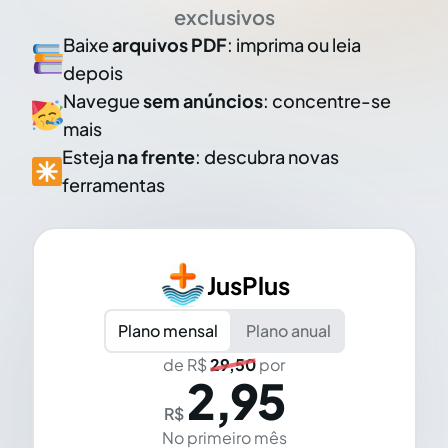
exclusivos
Baixe
arquivos PDF
: imprima ou leia
depois
Navegue
sem anúncios
: concentre-se
mais
Esteja
na frente
: descubra novas
ferramentas
JusPlus
Plano mensal
Plano anual
de R$
29,50
por
2,95
R$
No primeiro mês