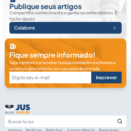
Publique seus artigos
Compartilhe conhecimento e ganhe reconhecimento. É
fácil e rápido!
Colabore
Fique sempre informado!
Seja o primeiro a receber nossas novidades exclusivas e
recentes diretamente em sua caixa de entrada.
Inscrever
Artigos
·
Notícias
·
Petições
·
Jurisprudência
·
Pareceres
·