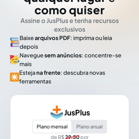
como quiser
Assine o JusPlus e tenha recursos
exclusivos
Baixe
arquivos PDF
: imprima ou leia
depois
Navegue
sem anúncios
: concentre-se
mais
Esteja
na frente
: descubra novas
ferramentas
JusPlus
Plano mensal
Plano anual
de R$
29,50
por