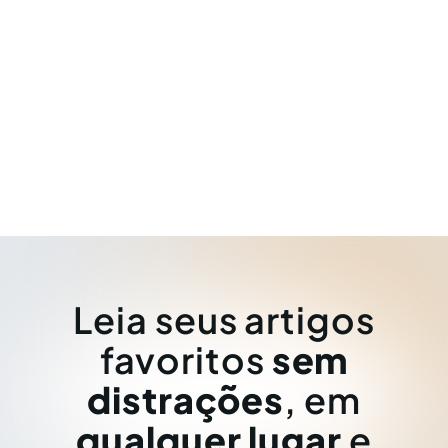
Leia seus artigos
favoritos
sem
distrações
, em
qualquer lugar
e