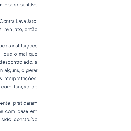
m poder punitivo
Contra Lava Jato
,
lava jato, então
e as instituições
a, que o mal que
descontrolado, a
 alguns, o gerar
as interpretações,
e com função de
ente praticaram
idos com base em
sido construído