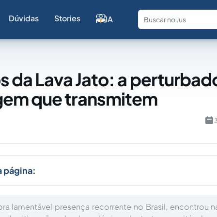
Dúvidas
Stories
IA
Fale com a
s da Lava Jato: a perturbad
em que transmitem
a página:
ora lamentável presença recorrente no Brasil, encontrou n