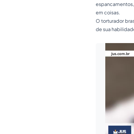
espancamentos, 
em coisas.
O torturador bra
de sua habilidad