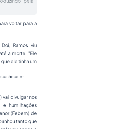
roduzindo pela
ra voltar para a
 Doi, Ramos viu
até a morte. "Ele
 que ele tinha um
-reconhecem-
vai divulgar nos
s e humilhações
enor (Febem) de
apanhou tanto que