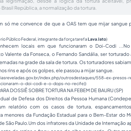
ua legitimação, desde a lógica da tortura aceitável, p
o Brasil República, a normalização da tortura.
m só me convence de que a OAS tem que mijar sangue pa
io Público Federal, integrante da força tarefa
Lava Jato
)
onhecem locais em que funcionaram o Doi-Codi ...No
 Valente da Fonseca, o Fernando Sandália, ser torturado 
emadas na grade da sala de tortura. Os torturadores sabiam
os rins e após os golpes, ele passou a mijar sangue.
riasreveladas.gov.br/index.php/outrosdestaques/558-ex-presos
cionaram-o-doi-codi-e-o-dops-no-recife))
ARA DOSSIÊ SOBRE TORTURA NA FEBEM DE BAURU (SP)
dual de Defesa dos Direitos da Pessoa Humana (Condepe) 
um relatório com os casos de tortura, espancamento
ra menores da Fundação Estadual para o Bem-Estar do M
de São Paulo.Um dos infratores da Unidade de Internação 