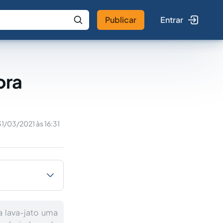
Publicar
Entrar
 IA
Buscar no Jus
ora
31/03/2021 às 16:31
a lava-jato uma