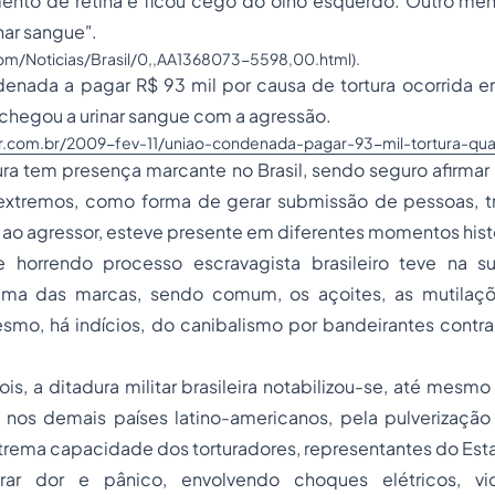
ento de retina e ficou cego do olho esquerdo. Outro men
nar sangue".
com/Noticias/Brasil/0,,AA1368073-5598,00.html
).
ndenada a pagar R$ 93 mil por causa de tortura ocorrida 
e chegou a urinar sangue com a agressão.
r.com.br/2009-fev-11/uniao-condenada-pagar-93-mil-tortura-quar
tura tem presença marcante no Brasil, sendo seguro afirma
extremos, como forma de gerar submissão de pessoas, 
s ao agressor, esteve presente em diferentes momentos histó
 horrendo processo escravagista brasileiro teve na su
uma das marcas, sendo comum, os açoites, as mutilaçõe
esmo, há indícios, do canibalismo por bandeirantes contr
is, a ditadura militar brasileira notabilizou-se, até me
 nos demais países latino-americanos, pela pulverizaç
xtrema capacidade dos torturadores, representantes do Est
ar dor e pânico, envolvendo choques elétricos, vio