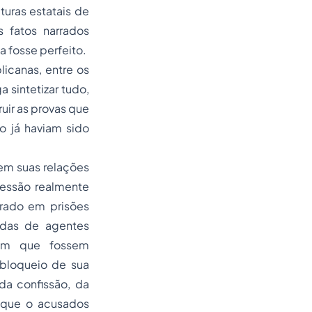
uras estatais de
 fatos narrados
a fosse perfeito.
icanas, entre os
 sintetizar tudo,
uir as provas que
o já haviam sido
 em suas relações
ressão realmente
rado em prisões
adas de agentes
sem que fossem
bloqueio de sua
da confissão, da
e que o acusados