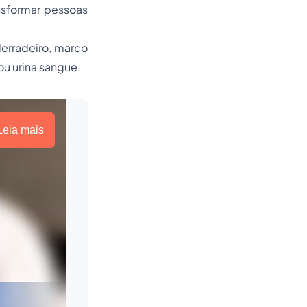
nsformar pessoas
derradeiro, marco
ou urina sangue.
Leia mais