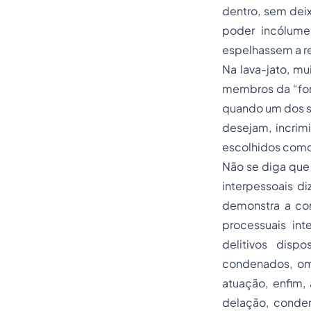
dentro, sem dei
poder incólume
espelhassem a re
Na lava-jato, m
membros da “forç
quando um dos se
desejam, incrimi
escolhidos como 
Não se diga que 
interpessoais di
demonstra a co
processuais in
delitivos dis
condenados, om
atuação, enfim, 
delação, conden