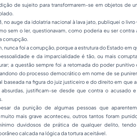
ição de sujeito para transformarem-se em objetos de u
olado.
no auge da idolatria nacional à lava jato, publiquei o livro
o sem o ler, questionavam, como poderia eu ser contra a 
da corrupção.
, nunca foi a corrupção, porque a estrutura do Estado em qu
ssoalidade e da imparcialidade é tão, ou mais corrupt
rar; a questão sempre foi a retomada do poder punitivo 
andono do processo democrático em nome de se punirem
al baseada na figura do juiz justiceiro e do direito em que 
absurdas, justificam-se desde que contra o acusado 
s.
apesar da punição de algumas pessoas que aparentem
 muito mais grave aconteceu, outros tantos foram pun
ínimo duvidosos de prática de qualquer delito, tendo 
râneo calcada na lógica da tortura aceitável.