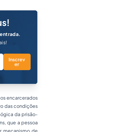
us!
 entrada.
ais!
Inscrev
er
 dos encarcerados
ivo das condições
lógica da prisão-
ins, que a pessoa
ser mecanismo de