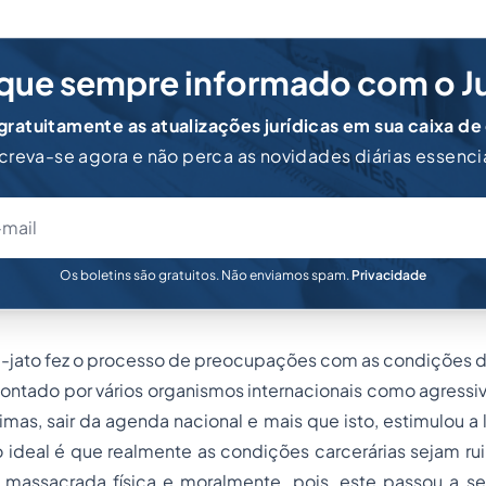
que sempre informado com o J
ratuitamente as atualizações jurídicas em sua caixa de
creva-se agora e não perca as novidades diárias essenci
Os boletins são gratuitos. Não enviamos spam.
Privacidade
lava-jato fez o processo de preocupações com as condições
apontado por vários organismos internacionais como agress
imas, sair da agenda nacional e mais que isto, estimulou a 
, o ideal é que realmente as condições carcerárias sejam ru
a massacrada física e moralmente, pois, este passou a 