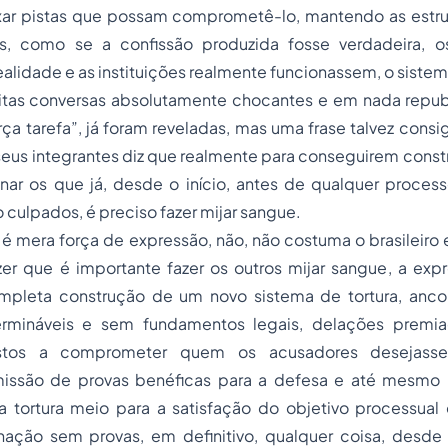
xar pistas que possam comprometê-lo, mantendo as estrut
s, como se a confissão produzida fosse verdadeira, os
alidade e as instituições realmente funcionassem, o sistem
uitas conversas absolutamente chocantes e em nada republ
a tarefa”, já foram reveladas, mas uma frase talvez consiga
us integrantes diz que realmente para conseguirem constr
nar os que já, desde o início, antes de qualquer process
culpados, é preciso fazer mijar sangue.
é mera força de expressão, não, não costuma o brasileiro
zer que é importante fazer os outros mijar sangue, a exp
mpleta construção de um novo sistema de tortura, anco
termináveis e sem fundamentos legais, delações premi
postos a comprometer quem os acusadores desejas
issão de provas benéficas para a defesa e até mesmo 
a tortura meio para a satisfação do objetivo processual 
ação sem provas, em definitivo, qualquer coisa, desd