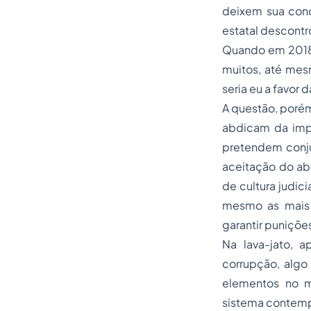
deixem sua cond
estatal descontr
Quando em 2018, 
muitos, até mesm
seria eu a favor 
A questão, porém
abdicam da impe
pretendem conju
aceitação do ab
de cultura judici
mesmo as mais 
garantir puniçõe
Na lava-jato, 
corrupção, algo
elementos no m
sistema contempo