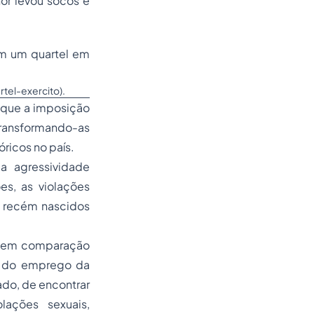
or levou socos e
em um quartel em
tel-exercito).
r que a imposição
transformando-as
ricos no país.
a agressividade
s, as violações
a recém nascidos
smo em comparação
ão do emprego da
ado, de encontrar
lações sexuais,