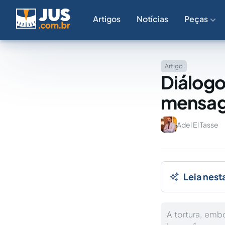
Artigos
Notícias
Peças
Artigo
Diálogo
mensag
Adel El Tasse
Leia nest
A tortura, emb