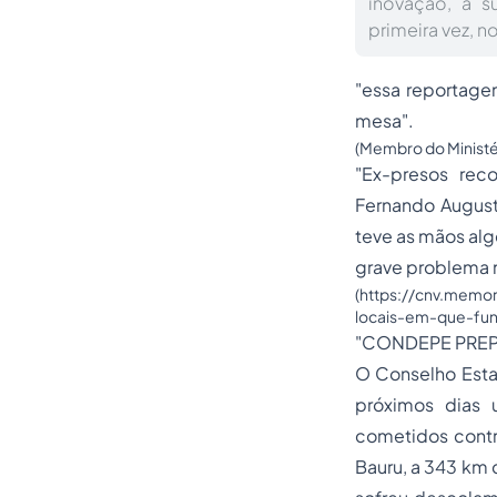
inovação, a s
primeira vez, n
"essa reportage
mesa".
(Membro do Ministér
"Ex-presos rec
Fernando Augusto
teve as mãos alg
grave problema n
(https://cnv.memo
locais-em-que-fun
"CONDEPE PREP
O Conselho Esta
próximos dias 
cometidos cont
Bauru, a 343 km 