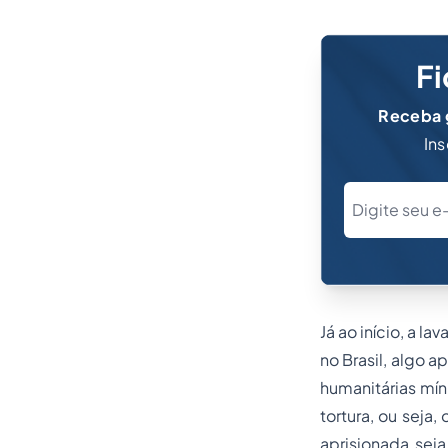
Fi
Receba g
Ins
Já ao início, a 
no Brasil, algo 
humanitárias mín
tortura, ou seja
aprisionada sej