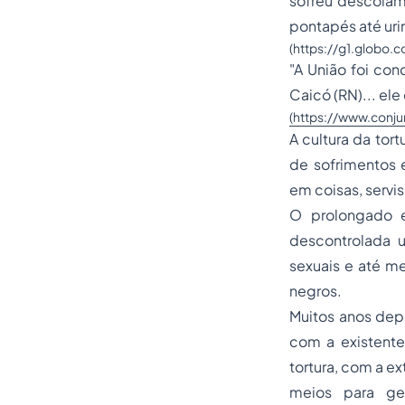
sofreu descolam
pontapés até uri
(
https://g1.globo.
"A União foi co
Caicó (RN)... el
(
https://www.conju
A cultura da tor
de sofrimentos 
em coisas, servi
O prolongado e
descontrolada 
sexuais e até m
negros.
Muitos anos depo
com a existente
tortura, com a e
meios para ger