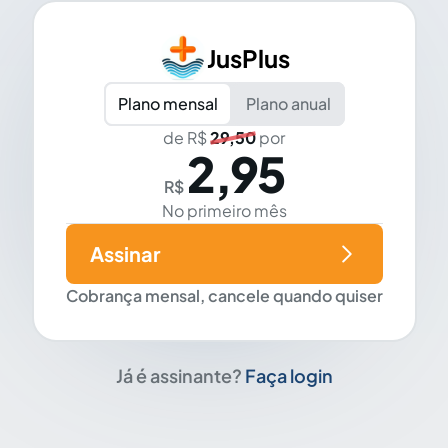
JusPlus
Plano mensal
Plano anual
de R$
29,50
por
2,95
R$
No primeiro mês
Assinar
Cobrança mensal, cancele quando quiser
Já é assinante?
Faça login