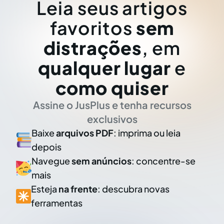
Leia seus artigos
favoritos
sem
distrações
, em
qualquer lugar
e
como quiser
Assine o JusPlus e tenha recursos
exclusivos
Baixe
arquivos PDF
: imprima ou leia
depois
Navegue
sem anúncios
: concentre-se
mais
Esteja
na frente
: descubra novas
ferramentas