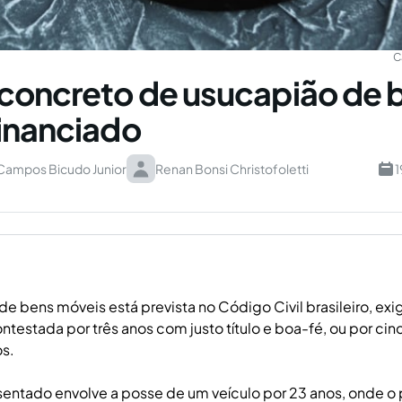
C
concreto de usucapião de
inanciado
 Campos Bicudo Junior
Renan Bonsi Christofoletti
1
de bens móveis está prevista no Código Civil brasileiro, ex
ontestada por três anos com justo título e boa-fé, ou por ci
os.
entado envolve a posse de um veículo por 23 anos, onde o