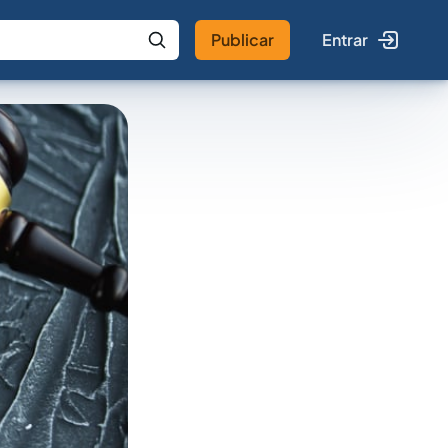
Publicar
Entrar
 IA
Buscar no Jus