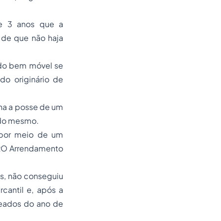
de 3 anos que a
 de que não haja
e do bem móvel se
do originário de
ha a posse de um
e do mesmo.
, por meio de um
MRO Arrendamento
as, não conseguiu
cantil e, após a
eados do ano de