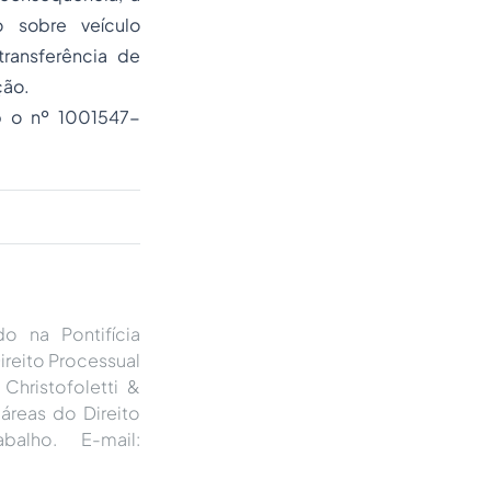
 sobre veículo
ransferência de
ção.
b o nº 1001547-
 na Pontifícia
reito Processual
Christofoletti &
reas do Direito
balho. E-mail: