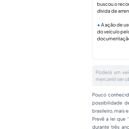
buscou o reco
dívida de arre
A ação de us
do veículo pel
documentação
Poderá um veí
mercantil ser 
Pouco conhecida
possibilidade d
brasileiro, mais
Prevê a lei que
durante três ano