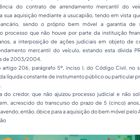
ência do contrato de arrendamento mercantil do veíc
 a sua aquisição mediante a usucapião, tendo em vista qu
bancário, sendo o próprio bem móvel a garantia de
processo que não houve por parte da instituição finan
nos, a interposição de ações judiciais em objeto de 
endamento mercantil do veículo, estando esta dívida 
s de 2003/2004.
artigo 206, parágrafo 5º, inciso I, do Código Civil, no 
da líquida constante de instrumento público ou particular p
.
a do credor, que não ajuizou processo judicial e não sol
m, acrescido do transcurso do prazo de 5 (cinco) ano
havendo, então, óbice para a aquisição do bem móvel pelo 
ião