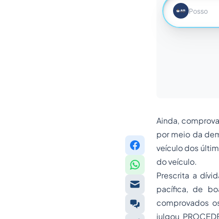
Ainda, comprovam
por meio da de
veículo dos últ
do veículo.
Prescrita a dív
pacífica, de b
comprovados os 
julgou PROCEDE