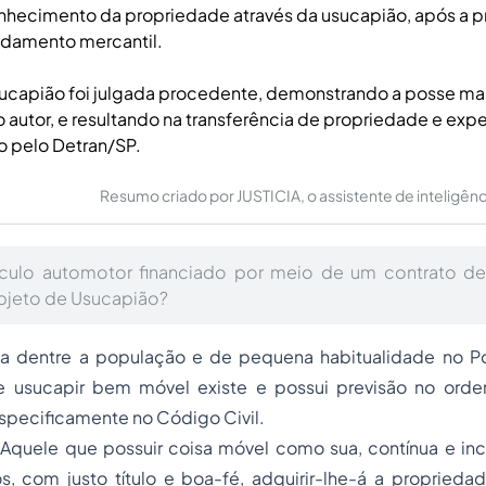
nhecimento da propriedade através da usucapião, após a p
ndamento mercantil.
ucapião foi julgada procedente, demonstrando a posse man
o autor, e resultando na transferência de propriedade e ex
 pelo Detran/SP.
Resumo criado por JUSTICIA, o assistente de inteligência 
culo automotor financiado por meio de um contrato d
objeto de Usucapião?
 dentre a população e de pequena habitualidade no Pod
e usucapir bem móvel existe e possui previsão no orde
 especificamente no Código Civil.
 ‘’Aquele que possuir coisa móvel como sua, contínua e i
s, com justo título e boa-fé, adquirir-lhe-á a propriedad