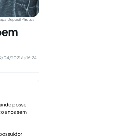
apa:
DepositPhotos
 bem
9/04/2021 às 16:24
igindo posse
nco anos sem
 possuidor