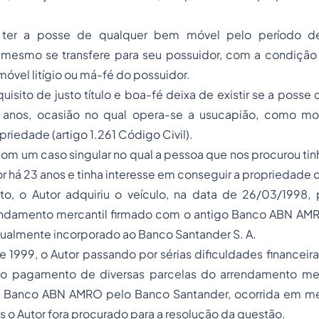
a ter a posse de qualquer bem móvel pelo período 
mesmo se transfere para seu possuidor, com a condição
óvel litígio ou má-fé do possuidor.
quisito de justo título e boa-fé deixa de existir se a poss
 anos, ocasião no qual opera-se a usucapião, como mo
riedade (artigo 1.261 Código Civil).
m um caso singular no qual a pessoa que nos procurou tin
r há 23 anos e tinha interesse em conseguir a propriedad
o, o Autor adquiriu o veículo, na data de 26/03/1998
endamento mercantil firmado com o antigo Banco ABN A
 atualmente incorporado ao Banco Santander S. A.
de 1999, o Autor passando por sérias dificuldades financeir
o pagamento de diversas parcelas do arrendamento mer
o Banco ABN AMRO pelo Banco Santander, ocorrida em m
 o Autor fora procurado para a resolução da questão.