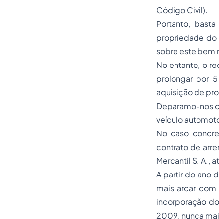
Código Civil).
Portanto, bast
propriedade do 
sobre este bem m
No entanto, o re
prolongar por 5
aquisição de prop
Deparamo-nos co
veículo automoto
No caso concret
contrato de arr
Mercantil S. A.,
A partir do ano 
mais arcar com 
incorporação d
2009, nunca mais