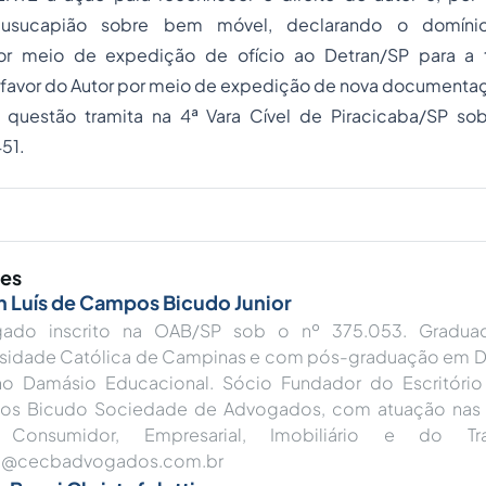
 usucapião sobre bem móvel, declarando o domínio
or meio de expedição de ofício ao Detran/SP para a t
favor do Autor por meio de expedição de nova documenta
questão tramita na 4ª Vara Cível de Piracicaba/SP so
51.
res
 Luís de Campos Bicudo Junior
ado inscrito na OAB/SP sob o nº 375.053. Graduado
rsidade Católica de Campinas e com pós-graduação em Di
 no Damásio Educacional. Sócio Fundador do Escritório 
s Bicudo Sociedade de Advogados, com atuação nas á
, Consumidor, Empresarial, Imobiliário e do Tra
n@cecbadvogados.com.br