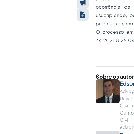
ocorrência da
usucapiendo, p
propriedade em 
O processo em 
34.2021.8.26.04
Sobre os auto
Edson
Advog
Unive
Civil
Campo
Civil
edso