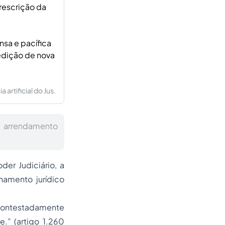
rescrição da
sa e pacífica
pedição de nova
artificial do Jus.
e arrendamento
er Judiciário, a
namento jurídico
ncontestadamente
e.” (artigo 1.260