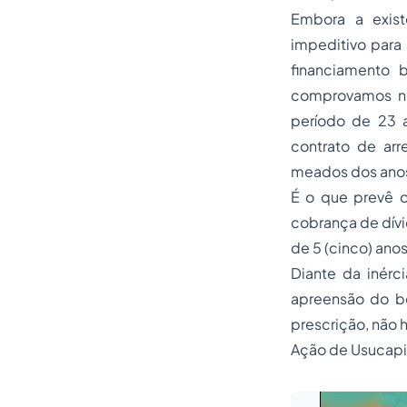
Embora a exist
impeditivo para
financiamento 
comprovamos no 
período de 23 a
contrato de arr
meados dos ano
É o que prevê o 
cobrança de dívi
de 5 (cinco) anos
Diante da inérci
apreensão do be
prescrição, não 
Ação de Usucap