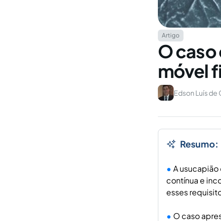
Artigo
O caso 
móvel f
Edson Luís de
Resumo:
A usucapião 
contínua e inc
esses requisit
O caso apres