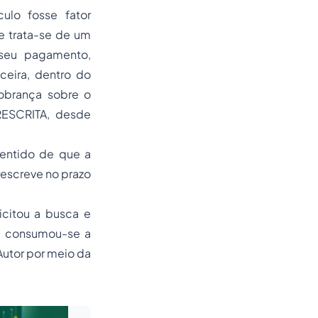
ulo fosse fator
e trata-se de um
 seu pagamento,
ceira, dentro do
cobrança sobre o
PRESCRITA, desde
sentido de que a
rescreve no prazo
icitou a busca e
s, consumou-se a
Autor por meio da